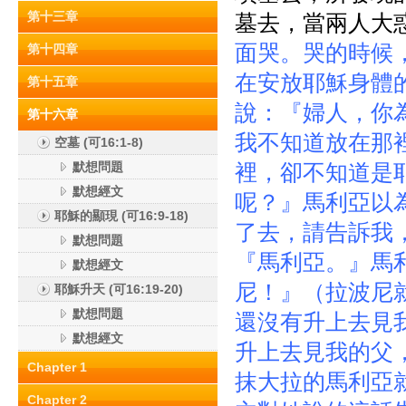
第十三章
墓去，當兩人大
面哭。哭的時候
第十四章
在安放耶穌身體
第十五章
說：『婦人，你
第十六章
我不知道放在那
空墓 (可16:1-8)
默想問題
裡，卻不知道是
默想經文
呢？』馬利亞以
耶穌的顯現 (可16:9-18)
了去，請告訴我
默想問題
『馬利亞。』馬
默想經文
尼！』（拉波尼
耶穌升天 (可16:19-20)
默想問題
還沒有升上去見
默想經文
升上去見我的父
Chapter 1
抹大拉的馬利亞
Chapter 2