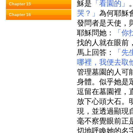
穌是
「看園的」
Chapter 15
哭？」
為何耶穌
Chapter 16
發問者是天使，
耶穌問她：
「你
找的人就在眼前
馬上回答：
「先
哪裡，我便去取
管理墓園的人可
身體。似乎她是
逗留在墓園裡，
放下心頭大石。
現，並透過顯現
毫不察覺眼前正
切地呼喚她的名