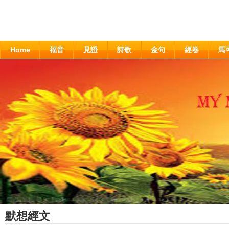
Home
福音
見證
詩歌
金句
經卷
馬
默想經文