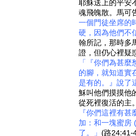
耶穌送上的平安
魂飛魄散。馬可
一個門徒坐席的
硬，因為他們不
翰所記，那時多
證，但仍心裡疑
「『你們為甚麼
的腳，就知道實
是有的。』說了
穌叫他們摸摸他
從死裡復活的主
『你們這裡有甚
加：和一塊蜜房 (
了。」
(路24: