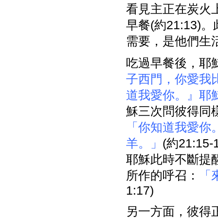
看見主正在炭火
早餐(約21:1
需要，是他們生
吃過早餐後，耶
子西門，你愛我
道我愛你。』耶
穌三次問彼得同
「你知道我愛你
羊。」
(約21:
耶穌此時不斷提
所作的呼召：
「
1:17)
另一方面，彼得