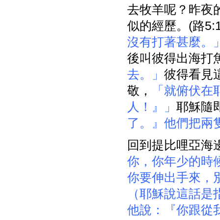
去牧羊呢？昨夜
似的經歷。(路5:
沒有打著甚麼。
後叫彼得出海打
去。」
彼得看見
敬，
「就俯伏在
人！』」
耶穌隨
了。』他們把兩
回到提比哩亞海
你，你年少的時
你要伸出手來，
（耶穌說這話是
他說：『你跟從