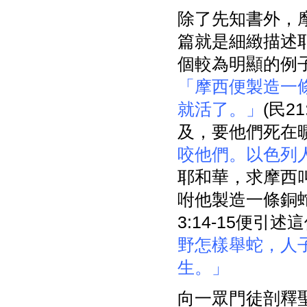
除了先知書外，
篇就是細緻描述
個較為明顯的例
「摩西便製造一
就活了。」
(民2
及，要他們死在
咬他們。以色列
耶和華，求摩西
咐他製造一條銅
3:14-15便
野怎樣舉蛇，人
生。」
向一眾門徒剖釋