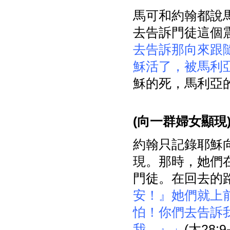
馬可和約翰都說
去告訴門徒這個
去告訴那向來跟
穌活了，被馬利
穌的死，馬利亞
(
向一群婦女顯現
約翰只記錄耶穌
現。那時，她們
門徒。在回去的
安！』她們就上
怕！你們去告訴
我。』」
(太28