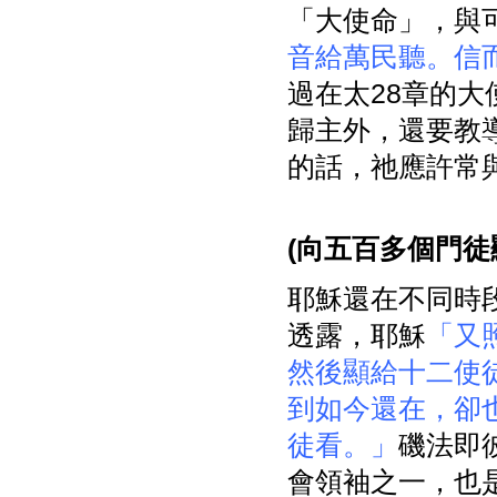
「大使命」，與可1
音給萬民聽。信
過在太28章的
歸主外，還要教
的話，祂應許常
(
向五百多個門徒
耶穌還在不同時段
透露，耶穌
「又
然後顯給十二使
到如今還在，卻
徒看。」
磯法即
會領袖之一，也