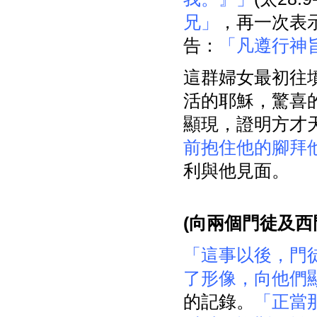
兄」
，再一次表示
告：
「凡遵行神
這群婦女最初往
活的耶穌，驚喜
顯現，證明方才
前抱住他的腳拜
利與他見面。
(
向兩個門徒及西
「這事以後，門
了形像，向他們
的記錄。
「正當