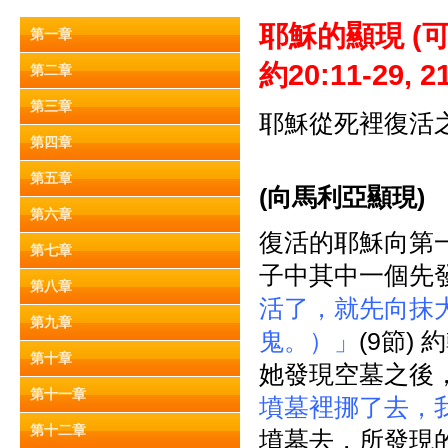
耶穌的顯現 (
可
第一章
約20:11-29, 21
第二章
第三章
耶穌從死裡復活
第四章
第五章
(
向馬利亞顯現)
第六章
復活的耶穌向第
第七章
子中其中一個先
第八章
活了，就先向抹
第九章
鬼。）」
(9節
第十章
她發現空墓之後
第十一章
墳墓裡挪了去，
第十二章
墳墓去，所發現