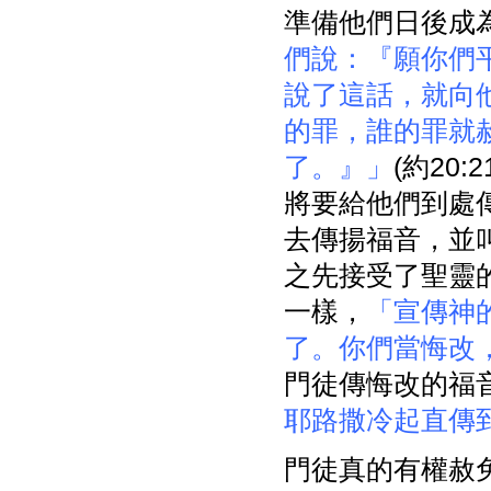
準備他們日後成
們說：『願你們
說了這話，就向
的罪，誰的罪就
了。』」
(約20
將要給他們到處
去傳揚福音，並
之先接受了聖靈的
一樣，
「宣傳神
了。你們當悔改
門徒傳悔改的福
耶路撒冷起直傳
門徒真的有權赦