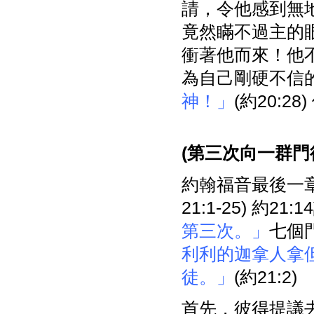
請，令他感到無
竟然瞞不過主的
衝著他而來！他
為自己剛硬不信
神！」
(約20:
(
第三次向一群門
約翰福音最後一
21:1-25) 約21:
第三次。」
七個
利利的迦拿人拿
徒。」
(約21:2)
首先，彼得提議