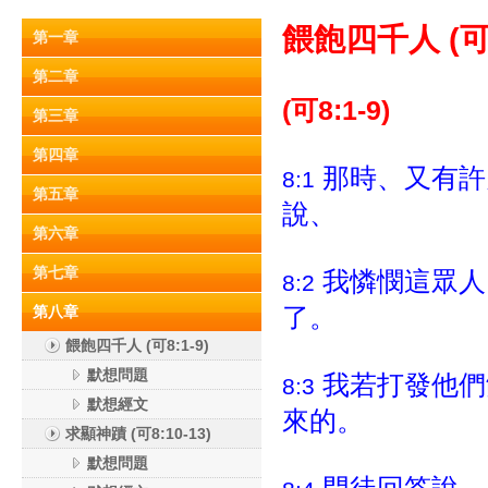
餵飽四千人 (可8
第一章
第二章
(可8:1-9)
第三章
第四章
那時、又有許
8:1
第五章
說、
第六章
第七章
我憐憫這眾人
8:2
了。
第八章
餵飽四千人 (可8:1-9)
默想問題
我若打發他們
8:3
默想經文
來的。
求顯神蹟 (可8:10-13)
默想問題