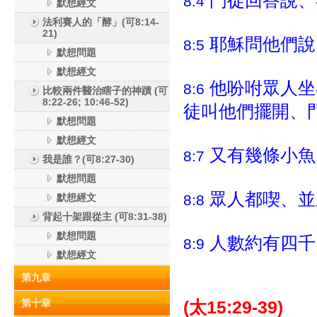
門徒回答說、
8:4
默想經文
法利賽人的「酵」(可8:14-
21)
耶穌問他們說
8:5
默想問題
默想經文
他吩咐眾人坐
8:6
比較兩件醫治瞎子的神蹟 (可
8:22-26; 10:46-52)
徒叫他們擺開、
默想問題
默想經文
又有幾條小魚
8:7
我是誰？(可8:27-30)
默想問題
眾人都喫、並
默想經文
8:8
背起十架跟從主 (可8:31-38)
默想問題
人數約有四千
8:9
默想經文
第九章
第十章
(太15:29-39)