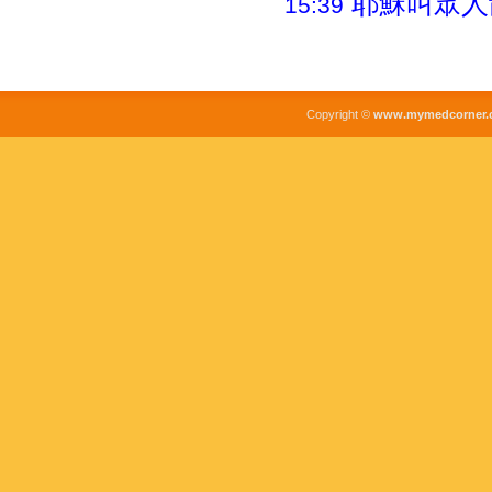
耶穌叫眾人
15:39
Copyright ©
www.mymedcorner