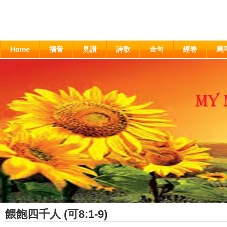
Home
福音
見證
詩歌
金句
經卷
馬
餵飽四千人 (可8:1-9)