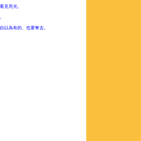
看見亮光。
。
自以為有的、也要奪去。