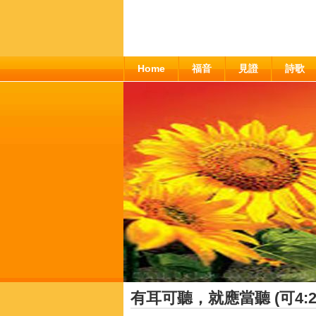
Home
福音
見證
詩歌
有耳可聽，就應當聽 (可4:21