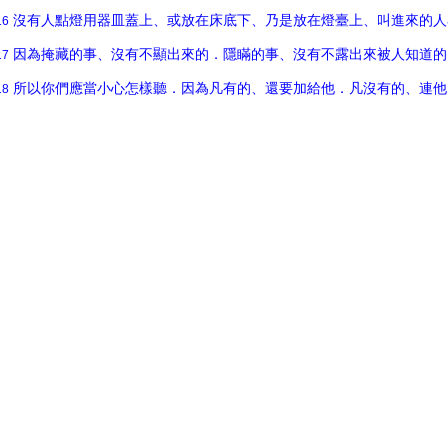
沒有人點燈用器皿蓋上、或放在床底下、乃是放在燈臺上、叫進來的人
16
因為掩藏的事、沒有不顯出來的．隱瞞的事、沒有不露出來被人知道的
17
所以你們應當小心怎樣聽．因為凡有的、還要加給他．凡沒有的、連他
18