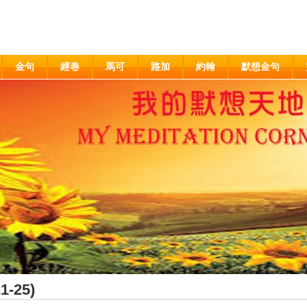
金句
經卷
馬可
路加
約翰
默想金句
-25)