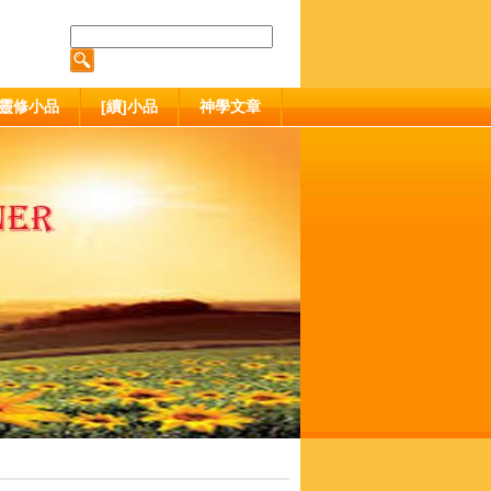
靈修小品
[續]小品
神學文章