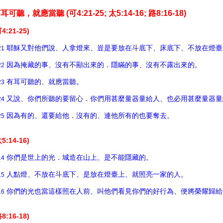
耳可聽，就應當聽 (可4:21-25; 太5:14-16; 路8:16-18)
可4:21-25)
耶穌又對他們說、人拿燈來、豈是要放在斗底下、床底下、不放在燈臺
21
因為掩藏的事、沒有不顯出來的．隱瞞的事、沒有不露出來的。
22
有耳可聽的、就應當聽。
23
又說、你們所聽的要留心．你們用甚麼量器量給人、也必用甚麼量器量
24
因為有的、還要給他．沒有的、連他所有的也要奪去。
25
太5:14-16)
你們是世上的光．城造在山上、是不能隱藏的。
14
人點燈、不放在斗底下、是放在燈臺上、就照亮一家的人。
15
你們的光也當這樣照在人前、叫他們看見你們的好行為、便將榮耀歸給
16
路8:16-18)