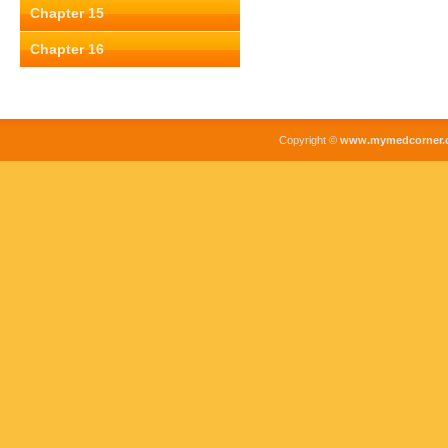
Chapter 15
Chapter 16
Copyright ©
www.mymedcorner