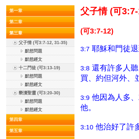
父子情 (可3:7-1
第一章
第二章
(可3:7-12)
第三章
父子情 (可3:7-12, 31-35)
耶穌和門徒退
3:7
默想問題
默想經文
還有許多人聽
3:8
十二門徒 (可3:13-19)
默想問題
買、約但河外、
默想經文
褻瀆聖靈 (可3:20-30)
他因為人多、
3:9
默想問題
他。
默想經文
第四章
他治好了許
3:10
第五章