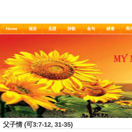
Home
福音
見證
詩歌
金句
經卷
馬
父子情 (可3:7-12, 31-35)