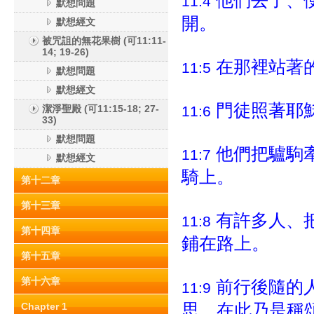
他們去了、
11:4
默想問題
開。
默想經文
被咒詛的無花果樹 (可11:11-
14; 19-26)
在那裡站著
11:5
默想問題
默想經文
門徒照著耶
潔淨聖殿 (可11:15-18; 27-
11:6
33)
默想問題
他們把驢駒
11:7
默想經文
騎上。
第十二章
第十三章
有許多人、
11:8
第十四章
鋪在路上。
第十五章
第十六章
前行後隨的
11:9
思，在此乃是稱
Chapter 1