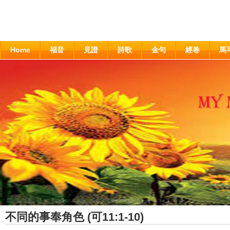
Home
福音
見證
詩歌
金句
經卷
馬
不同的事奉角色 (可11:1-10)