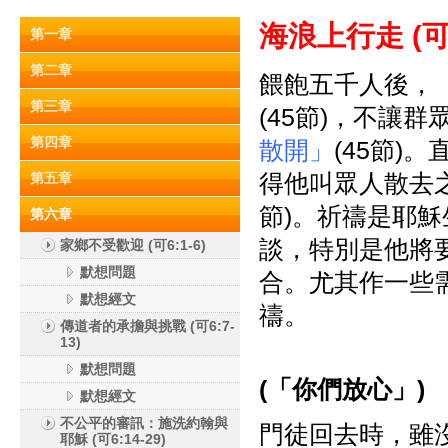
海浪上行走 (
可
第一章
第二章
餵飽五千人後，
第三章
(45節)，不讓
第四章
散開」
(45節
得他叫眾人散去
第五章
節)。祈禱是耶
第六章
談，特別是他將
家鄉不受歡迎 (可6:1-6)
默想問題
合。尤其作一些
默想經文
禱。
傳道者的承擔與挑戰 (可6:7-
13)
默想問題
(
「你們放心」)
默想經文
不公平的審訊：施洗約翰與
門徒回去時，雖
耶穌 (可6:14-29)