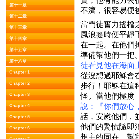
實，他有能力去
第十一章
不濟，很容易便
第十二章
當門徒奮力搖櫓
第十三章
風浪霎時便平靜下
第十四章
在一起。在他們
第十五章
準備幫他們一把
第十六章
徒看見他在海面
Chapter 1
從沒想過耶穌會在
Chapter 2
步行！耶穌在這
怪。當他們極度
Chapter 3
說：『你們放心
Chapter 4
話，安慰他們，
Chapter 5
他們的驚慌隨即
Chapter 6
想主的同在，幫