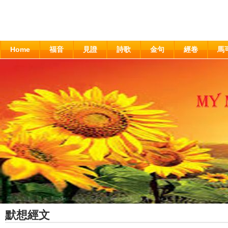
Home
福音
見證
詩歌
金句
經卷
馬
默想經文