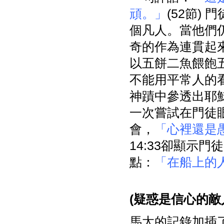
頑。」
(52節)
個凡人。當他們
奇的作為連貫起
以五餅二魚餵飽
不能用平常人的
神蹟中參透出耶
一次嘗試在門徒
會，
「心裡還是
14:33卻顯示
點：
「在船上的
(
疑惑是信心的敵
馬太的記錄加插了彼