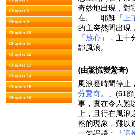
Chapter 7
奇妙地出現，對
Chapter 8
在。」耶穌
「上
Chapter 9
的主突然間出現
Chapter 10
「放心」
，主十
Chapter 11
靜風浪。
Chapter 12
Chapter 13
(
由驚慌變驚奇)
Chapter 14
風浪霎時間停止
Chapter 15
分驚奇。」
(5
Chapter 16
事，實在令人難
上，且行在風浪
然的現象，難以
一句評語：
「這