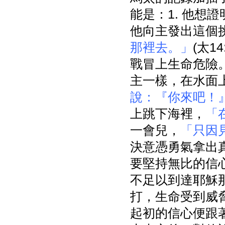
能是：1. 他想
他向主發出這個
那裡去。」
(太1
戰冒上生命危險。
主一樣，在水面
說：『你來吧！
上跳下海裡，
「
一會兒，
「只因
決意憑勇氣拿出
要堅持無比的信
不足以到達耶穌
打，生命受到威
起初的信心便跟