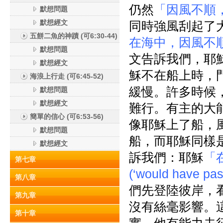
仍然
「因風不順
默想問題
默想經文
同時強風刮起了大
五餅二魚的神蹟 (可6:30-44)
在海中，因風不順，被浪
默想問題
文告訴我們，耶
默想經文
穌不在船上時，
海浪上行走 (可6:45-52)
緩慢。許多時候
默想問題
默想經文
難行。有主的大
簡單的信心 (可6:53-56)
像耶穌上了船，
默想問題
船，而耶穌同樣是
默想經文
訴我們：耶穌
「
第七章
(‘would have p
第八章
們先登陸彼岸，
第九章
沒有絲毫影響。
第十章