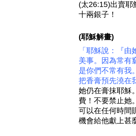
(太26:15)
十兩銀子！
(
耶穌解畫)
「耶穌說：『由
美事。因為常有
是你們不常有我
把香膏預先澆在
她仍在膏抹耶穌
費！不要禁止她
可以在任何時間
機會給他獻上甚