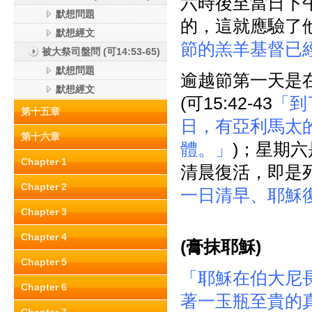
六時後至當日下
默想問題
的，這就應驗了他
默想經文
節的羔羊基督已
被大祭司盤問 (可14:53-65)
默想問題
逾越節第一天是
默想經文
(可15:42-43
「到
第十五章
日，有亞利馬太
第十六章
體。」
)；星期
Chapter 1
清晨復活，即是死後
Chapter 2
一日清早、耶穌
Chapter 3
Chapter 4
(
膏抹耶穌)
Chapter 5
「耶穌在伯大尼
Chapter 6
著一玉瓶至貴的