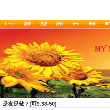
Home
福音
見證
詩歌
金句
經卷
馬
是友是敵？(可9:38-50)