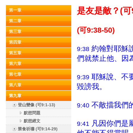
是友是敵？(
可9
第一章
第二章
(可9:38-50)
第三章
第四章
約翰對耶穌
9:38
第五章
們就禁止他、因
第六章
第七章
耶穌說、不
9:39
毀謗我。
第八章
第九章
不敵擋我們
9:40
登山變像 (可9:1-13)
默想問題
默想經文
凡因你們是
9:41
禁食祈禱 (可9:14-29)