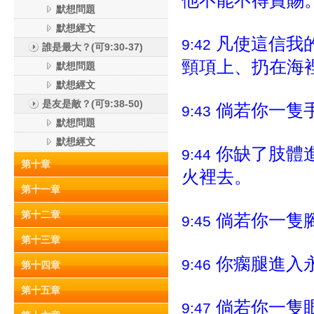
他不能不得賞賜
默想問題
默想經文
凡使這信我
9:42
誰是最大？(可9:30-37)
頸項上、扔在海
默想問題
默想經文
是友是敵？(可9:38-50)
倘若你一隻
9:43
默想問題
默想經文
你缺了肢體
9:44
第十章
火裡去。
第十一章
第十二章
倘若你一隻
9:45
第十三章
你瘸腿進入
9:46
第十四章
第十五章
倘若你一隻
9:47