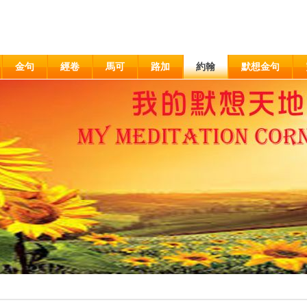
金句
經卷
馬可
路加
約翰
默想金句