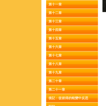
第十一章
第十二章
第十三章
第十四章
第十五章
第十六章
第十七章
第十八章
第十九章
第二十章
第二十一章
後記：從彼得的蛻變中反思