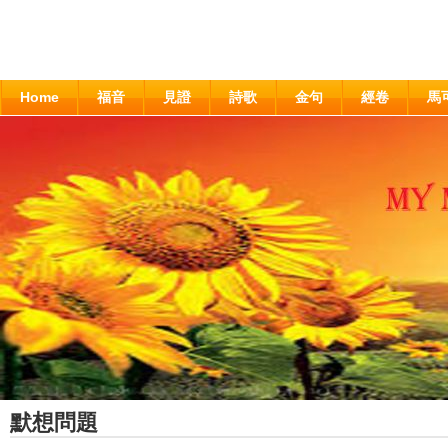
Home
福音
見證
詩歌
金句
經卷
馬
默想問題