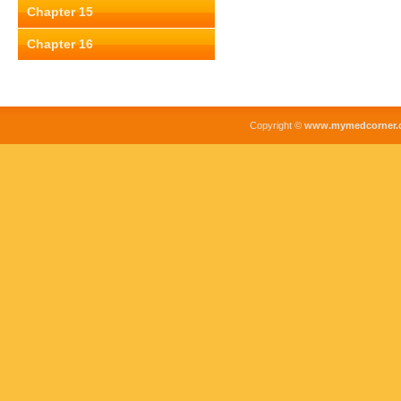
Chapter 15
Chapter 16
Copyright ©
www.mymedcorner