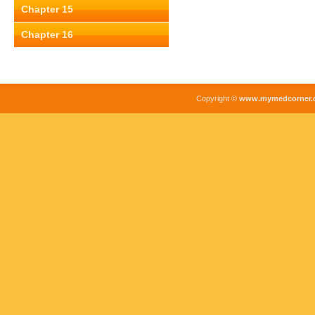
Chapter 15
Chapter 16
Copyright ©
www.mymedcorner