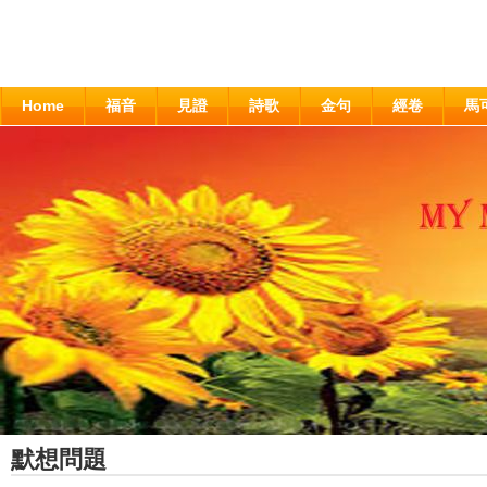
Home
福音
見證
詩歌
金句
經卷
馬
默想問題