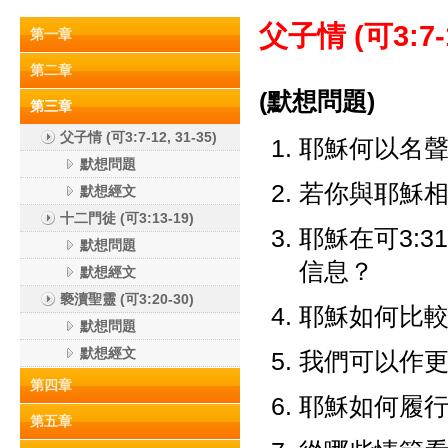
父子情 (可3:7-1
第一章
第二章
(默想問題)
第三章
父子情 (可3:7-12, 31-35)
耶穌何以名
默想問題
若你與耶穌
默想經文
十二門徒 (可3:13-19)
耶穌在可3:
默想問題
信息？
默想經文
褻瀆聖靈 (可3:20-30)
耶穌如何比較自
默想問題
默想經文
我們可以作更大
第四章
耶穌如何履行對
第五章