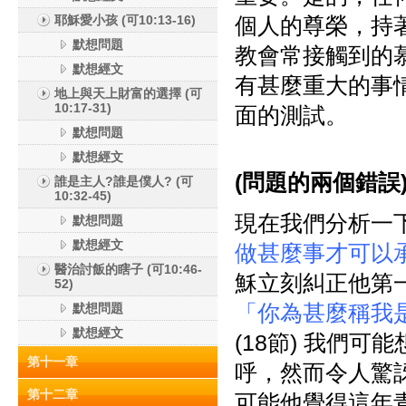
耶穌愛小孩 (可10:13-16)
個人的尊榮，持
默想問題
教會常接觸到的
默想經文
有甚麼重大的事
地上與天上財富的選擇 (可
10:17-31)
面的測試。
默想問題
默想經文
(
問題的兩個錯誤
誰是主人?誰是僕人? (可
10:32-45)
現在我們分析一
默想問題
默想經文
做甚麼事才可以
醫治討飯的瞎子 (可10:46-
穌立刻糾正他第
52)
「你為甚麼稱我
默想問題
默想經文
(18節) 我們可能
第十一章
呼，然而令人驚
第十二章
可能他覺得這年