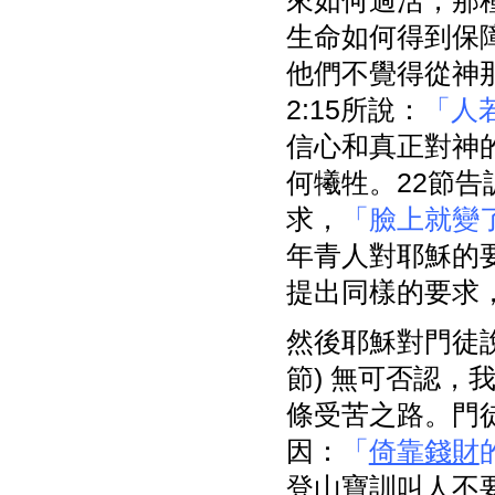
來如何過活，那
生命如何得到保
他們不覺得從神
2:15所說：
「人
信心和真正對神
何犧牲。22節
求，
「臉上就變
年青人對耶穌的
提出同樣的要求
然後耶穌對門徒
節) 無可否認
條受苦之路。門
因：
「
倚靠錢財
登山寶訓叫人不