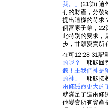
我。」
(21節)
有的財產，分發
提出這樣的苛求
個富家子弟，22
此特別的要求，
步，甘願變賣所
在可12:28-3
的呢？」
耶穌回
聽！主我們神是
的神。」
耶穌接
兩條誡命更大的
就滿足了這兩條
他變賣所有資產