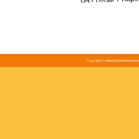
Copyright ©
www.mymedcorner