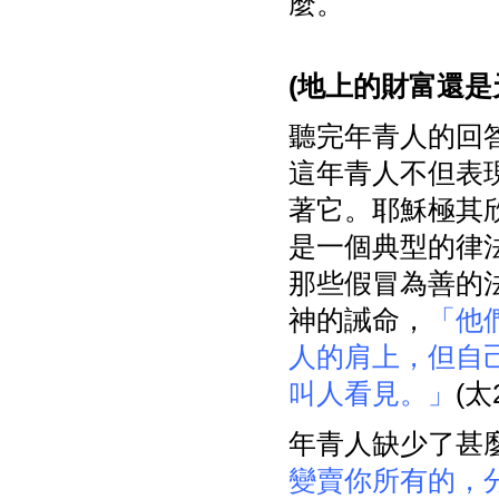
麼。
(
地上的財富還是
聽完年青人的回
這年青人不但表
著它。耶穌極其
是一個典型的律
那些假冒為善的
神的誡命，
「他
人的肩上，但自
叫人看見。」
(太2
年青人缺少了甚
變賣你所有的，