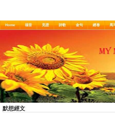
Home
福音
見證
詩歌
金句
經卷
馬
默想經文