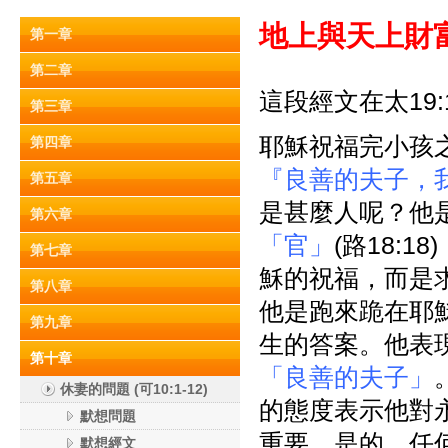
地上與天上財富
第一章
第二章
這段經文在太19:1
第三章
耶穌祝福完小孩
第四章
『良善的夫子，
第五章
是甚麼人呢？他
第六章
「官」
(路18:
第七章
穌的祝福，而是
第八章
他是跑來跪在耶
第九章
生的答案。他表
第十章
「良善的夫子」
休妻的問題 (可10:1-12)
的態度表示他對
默想問題
重要。是的，任
默想經文