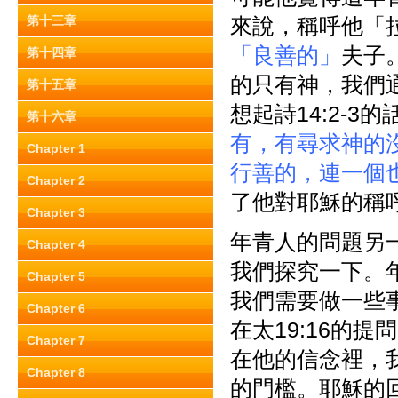
第十三章
來說，稱呼他「
「良善的」
夫子
第十四章
的只有神，我們
第十五章
想起詩14:2-3的
第十六章
有，有尋求神的
Chapter 1
行善的，連一個
Chapter 2
了他對耶穌的稱
Chapter 3
年青人的問題另
Chapter 4
我們探究一下。
Chapter 5
我們需要做一些
Chapter 6
在太19:16的提
Chapter 7
在他的信念裡，
Chapter 8
的門檻。耶穌的