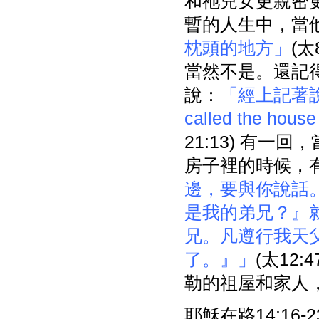
和祂兒女更親密
暫的人生中，當
枕頭的地方」
(
當然不是。還記
說：
「經上記著說
called the h
21:13) 有
房子裡的時候，
邊，要與你說話
是我的弟兄？』
兄。凡遵行我天
了。』」
(太12
勒的祖屋和家人
耶穌在路14:16