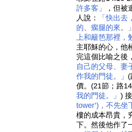
許多客」
，但被
人說：
「快出去
的、瘸腿的來。
上和籬笆那裡，
主耶穌的心，他
完這個比喻之後
自己的父母、妻
作我的門徒。」
價。(21節；路14
我的門徒。」
)
tower’)，
樓的成本昂貴，
下。然後他作了