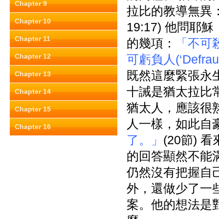
Chapter 9
拉比的教導無異
Chapter 10
19:17) 他問耶穌
Chapter 11
的幾項：
「不可
Chapter 12
可虧負人(‘Defra
既然這麼緊張永
Chapter 13
十誡是猶太拉比
Chapter 14
猶太人，應該很
Chapter 15
人一樣，如此自
Chapter 16
了。」
(20節)
的回答顯然不能
仍然沒有把握自
外，還做少了一
案。他的想法是