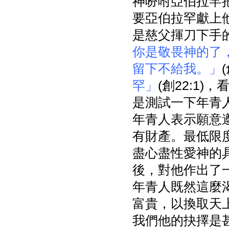
神吩咐亞伯拉罕
要亞伯拉罕獻上
是慈父揮刀下手
你是敬畏神的了
留下不給我。」
罕」
(創22:1
是測試一下年青
年青人表示願意
有財產。最低限
盡心盡性愛神的
後，對他作出了
年青人既然這麼
富貴，以換取天
我們他的抉擇是