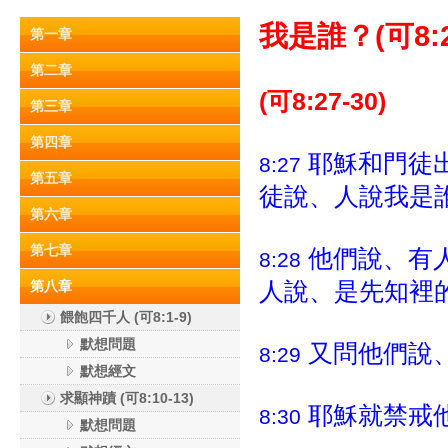
我是誰？(可8:27-
第一章
第二章
(可8:27-30)
第三章
第四章
耶穌和門徒
8:27
第五章
徒說、人說我是
第六章
第七章
他們說、有
8:28
人說、是先知裡
第八章
餵飽四千人 (可8:1-9)
默想問題
又問他們說
8:29
默想經文
求顯神蹟 (可8:10-13)
耶穌就禁戒
8:30
默想問題