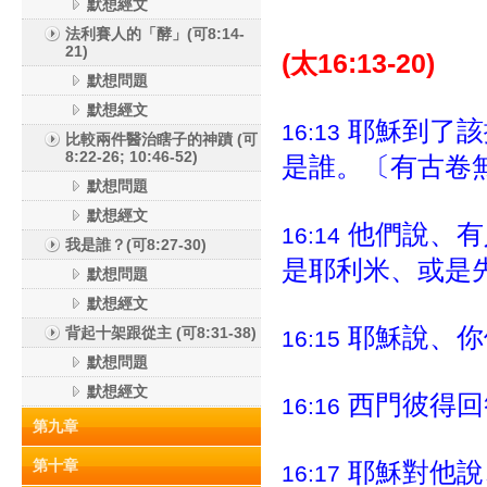
默想經文
法利賽人的「酵」(可8:14-
21)
(太16:13-20)
默想問題
默想經文
耶穌到了該
16:13
比較兩件醫治瞎子的神蹟 (可
8:22-26; 10:46-52)
是誰。〔有古卷
默想問題
默想經文
他們說、有
16:14
我是誰？(可8:27-30)
是耶利米、或是
默想問題
默想經文
耶穌說、你
背起十架跟從主 (可8:31-38)
16:15
默想問題
默想經文
西門彼得回
16:16
第九章
第十章
耶穌對他說
16:17