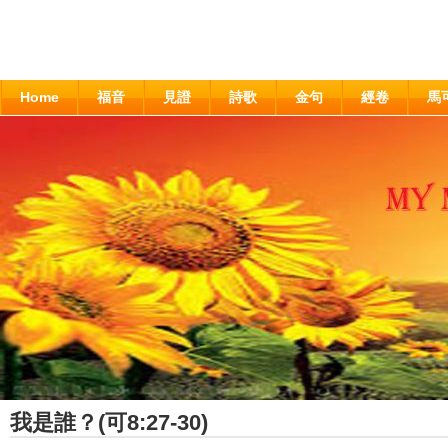
Home
福音
見證
詩歌
金句
經卷
馬
我是誰？(可8:27-30)