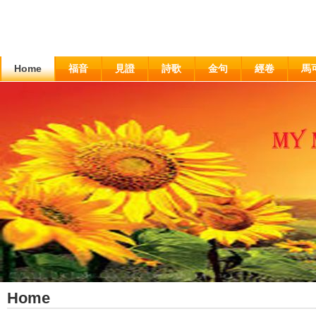
Home
福音
見證
詩歌
金句
經卷
馬
Home