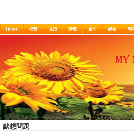
Home
福音
見證
詩歌
金句
經卷
馬
默想問題