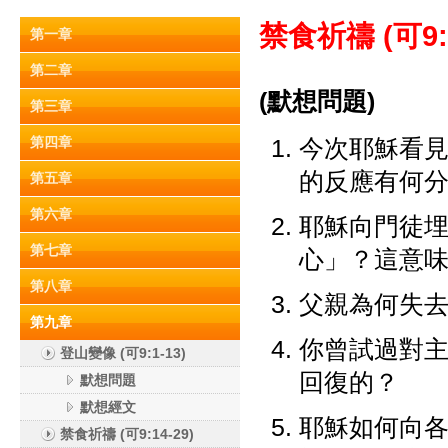
禁食祈禱 (
可9:
第一章
第二章
(默想問題)
第三章
第四章
今次耶穌看
的反應有何分別？(
第五章
第六章
耶穌向門徒埋
第七章
心」？這意
第八章
父親為何失
第九章
你曾試過對
登山變像 (可9:1-13)
回復的？
默想問題
默想經文
耶穌如何向
禁食祈禱 (可9:14-29)