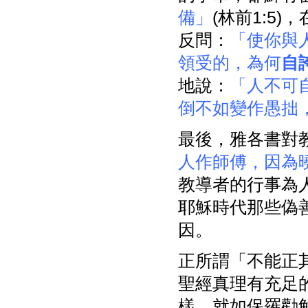
備」
(林前1:5)
反問：
「使你與
領受的，為何
自
地說：
「人不可
倒不如變作愚拙
最後，雅各書對
人作師傅，因為
教導者的行事為人
耶穌時代那些偽
因。
正所謂「不能正
聖經真理有充足
樣，就如保羅勸