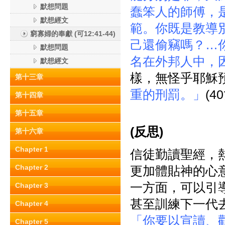
默想問題
蠢笨人的師傅，
默想經文
範。你既是教導
窮寡婦的奉獻 (可12:41-44)
己還偷竊嗎？…
默想問題
名在外邦人中，
默想經文
樣，無怪乎耶穌
第十三章
重的刑罰。」
(4
第十四章
第十五章
(
反思)
第十六章
Chapter 1
信徒勤讀聖經，
Chapter 2
更加體貼神的心
一方面，可以引
Chapter 3
甚至訓練下一代
Chapter 4
「你要以宣讀、
Chapter 5