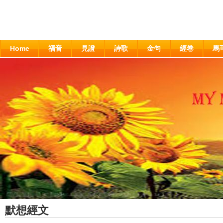
Home
福音
見證
詩歌
金句
經卷
馬
默想經文