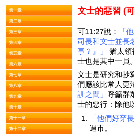
文士的惡習 (
可
第一章
第二章
可11:27說：
「他
第三章
司長和文士並長
第四章
事？』」
猶太領
第五章
士也是其中一員
第六章
文士是研究和抄
第七章
們應該比常人更
第八章
訓之間」
呼籲群
第九章
士的惡行；除他
第十章
「他們好穿
第十一章
過市。
第十二章