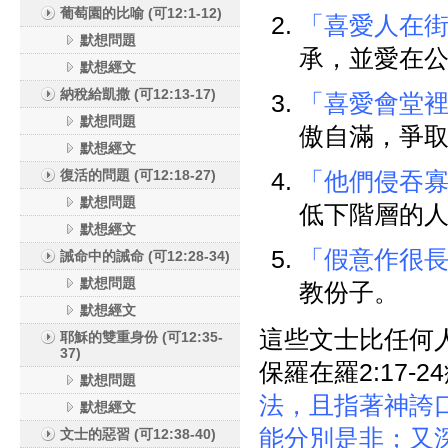
葡萄園的比喻 (可12:1-12)
「喜愛人在
默想問題
承，並愛在
默想經文
納稅給凱撒 (可12:13-17)
「喜愛會堂
默想問題
傲自滿，爭
默想經文
復活的問題 (可12:18-27)
「他們侵吞
默想問題
低下階層的
默想經文
「假意作很
誡命中的誡命 (可12:28-34)
默想問題
教份子。
默想經文
這些文士比任何
耶穌的雙重身份 (可12:35-
37)
保羅在羅2:17-
默想問題
法，且指著神誇
默想經文
能分別是非；又
文士的惡習 (可12:38-40)