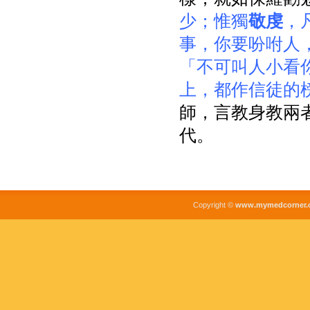
少；惟獨
敬虔
，
事，你要吩咐人
「不可叫人小看
上，都作信徒的
師，言教身教兩
代。
Copyright ©
www.mymedcorner