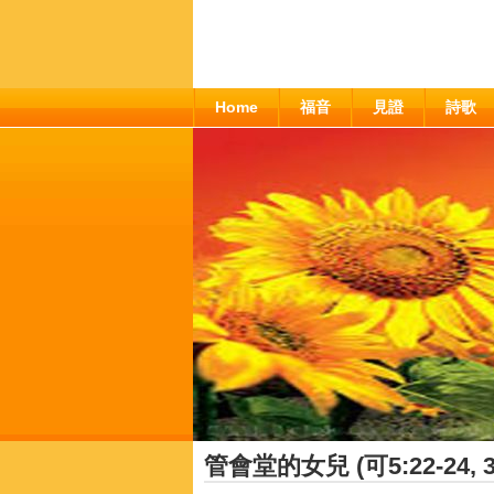
Home
福音
見證
詩歌
管會堂的女兒 (可5:22-24, 35