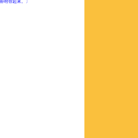
吩咐你起來。〕