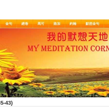
金句
經卷
馬可
路加
約翰
默想金句
-43)