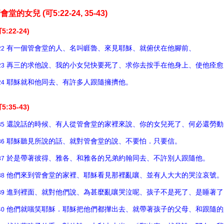
會堂的女兒 (
可5:22-24, 35-43)
可5:22-24)
有一個管會堂的人、名叫睚魯、來見耶穌、就俯伏在他腳前、
22
再三的求他說、我的小女兒快要死了、求你去按手在他身上、使他痊愈
23
耶穌就和他同去、有許多人跟隨擁擠他。
24
可5:35-43)
還說話的時候、有人從管會堂的家裡來說、你的女兒死了、何必還勞動
35
耶穌聽見所說的話、就對管會堂的說、不要怕．只要信。
36
於是帶著彼得、雅各、和雅各的兄弟約翰同去、不許別人跟隨他。
37
他們來到管會堂的家裡、耶穌看見那裡亂嚷、並有人大大的哭泣哀號。
38
進到裡面、就對他們說、為甚麼亂嚷哭泣呢、孩子不是死了、是睡著了
39
他們就嗤笑耶穌．耶穌把他們都攆出去、就帶著孩子的父母、和跟隨的
40