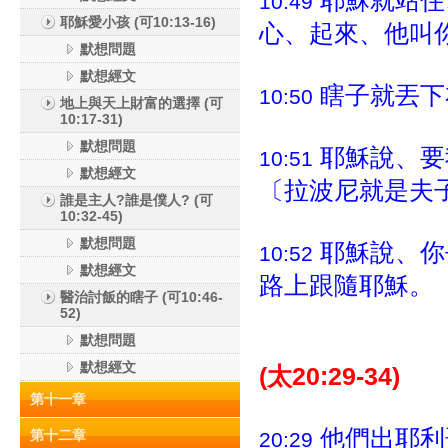
耶穌就站住
10:49
耶穌愛小孩 (可10:13-16)
心、起來、他叫
默想問題
默想經文
瞎子就丟下
10:50
地上與天上財富的選擇 (可
10:17-31)
默想問題
耶穌說、要
10:51
默想經文
〔拉波尼就是夫
誰是主人?誰是僕人? (可
10:32-45)
默想問題
耶穌說、你
10:52
默想經文
路上跟隨耶穌。
醫治討飯的瞎子 (可10:46-
52)
默想問題
默想經文
(太20:29-34)
第十一章
他們出耶利
第十二章
20:29