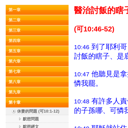
醫治討飯的瞎子 (可
第一章
第二章
(可10:46-52)
第三章
第四章
到了耶利哥
10:46
第五章
討飯的瞎子、是
第六章
第七章
他聽見是拿
10:47
憐我罷。
第八章
第九章
有許多人責
10:48
第十章
的子孫哪、可憐
休妻的問題 (可10:1-12)
默想問題
默想經文