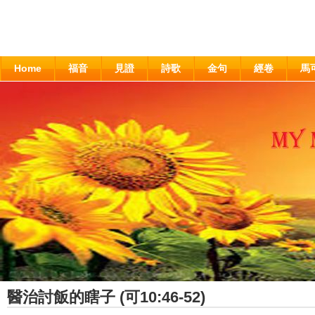
Home
福音
見證
詩歌
金句
經卷
馬
醫治討飯的瞎子 (可10:46-52)