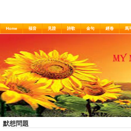
Home
福音
見證
詩歌
金句
經卷
馬
默想問題