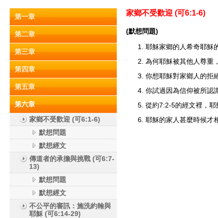
家鄉不受歡迎 (
可6:1-6)
第一章
(默想問題)
第二章
耶穌家鄉的人希奇耶穌的甚
第三章
為何耶穌被其他人尊重
第四章
你想耶穌對家鄉人的拒
第五章
你試過因為信仰被所認
第六章
從約7:2-5的經文裡
家鄉不受歡迎 (可6:1-6)
耶穌的家人甚麼時候才相信
默想問題
默想經文
傳道者的承擔與挑戰 (可6:7-
13)
默想問題
默想經文
不公平的審訊：施洗約翰與
耶穌 (可6:14-29)