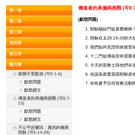
傳道者的承擔與挑戰 (
可6:7
第一章
(默想問題)
第二章
耶穌賜給門徒甚麼權柄
第三章
耶穌在太28:19-20
第四章
我們如何見證拒絕接受福音
第五章
十二門徒傳福音時需要
第六章
今天的宣教士與他們在
家鄉不受歡迎 (可6:1-6)
你認為甚麼原因耶穌差
默想問題
你有參予任何宣教活動
默想經文
傳道者的承擔與挑戰 (可6:7-
13)
默想問題
默想經文
不公平的審訊：施洗約翰與
耶穌 (可6:14-29)