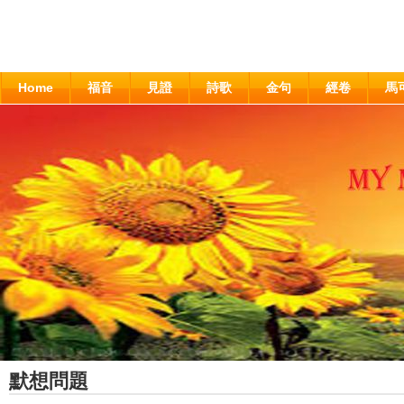
Home
福音
見證
詩歌
金句
經卷
馬
默想問題