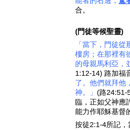
能者的右邊，
駕
合。
(
門徒等候聖靈)
「當下，門徒從
樓房；在那裡有
的母親馬利亞，
1:12-14) 路
了。他們就拜他
神。」
(路24:
臨，正如父神應
能力作耶穌基督
按徒2:1-4所