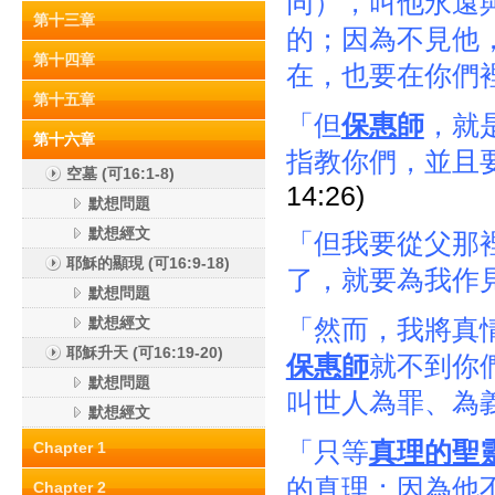
同），叫他永遠
第十三章
的；因為不見他
第十四章
在，也要在你們
第十五章
「但
保惠師
，就
第十六章
指教你們，並且
空墓 (可16:1-8)
14:26)
默想問題
默想經文
「但我要從父那
耶穌的顯現 (可16:9-18)
了，就要為我作
默想問題
默想經文
「然而，我將真
耶穌升天 (可16:19-20)
保惠師
就不到你
默想問題
叫世人為罪、為
默想經文
「只等
真理的聖
Chapter 1
的真理；因為他
Chapter 2