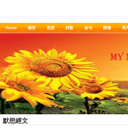
Home
福音
見證
詩歌
金句
經卷
馬
默想經文