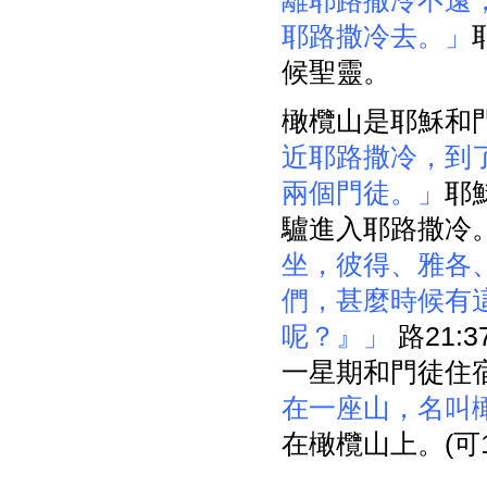
離耶路撒冷不遠
耶路撒冷去。」
候聖靈。
橄欖山是耶穌和門
近耶路撒冷，到
兩個門徒。」
耶
驢進入耶路撒冷。
坐，彼得、雅各
們，甚麼時候有
呢？』」
路21
一星期和門徒住
在一座山，名叫
在橄欖山上。(可14: