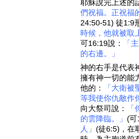
耶穌說完上述的
們祝福。正祝福
24:50-51) 
時候，他就被取
可16:19說：
「主
的右邊。」
神的右手是代表神的
擁有神一切的能力
他的：
「大衛被
等我使你仇敵作
向大祭司說：
「
的雲降臨。」
(可
人」
(徒6:5)