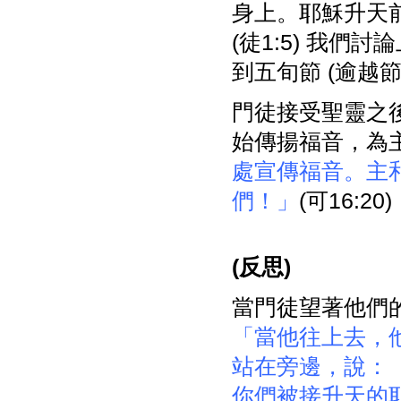
身上。耶穌升天
(徒1:5) 我
到五旬節 (逾越
門徒接受聖靈之
始傳揚福音，為
處宣傳福音。主
們！」
(可16:20)
(
反思)
當門徒望著他們的
「當他往上去，
站在旁邊，說：
你們被接升天的