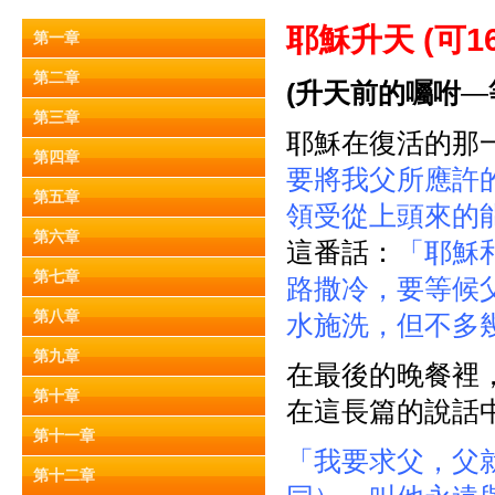
耶穌升天 (
可16
第一章
第二章
(
升天前的囑咐
—
第三章
耶穌在復活的那
第四章
要將我父所應許
第五章
領受從上頭來的
第六章
這番話：
「耶穌
第七章
路撒冷，要等候
第八章
水施洗，但不多
第九章
在最後的晚餐裡，
第十章
在這長篇的說話
第十一章
「我要求父，父
第十二章