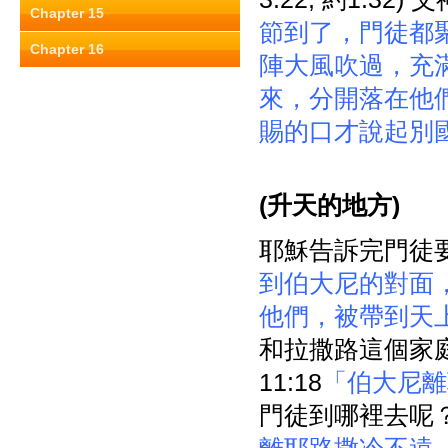
Chapter 15
節到了，門徒都
Chapter 16
陣大風吹過，充
來，分開落在他
賜的口才說起別
(
升天的地方)
耶穌告訴完門徒
到伯大尼的對面
他們，被帶到天
和拉撒路這個家庭
11:18
「伯大尼離
門徒到哪裡去呢？