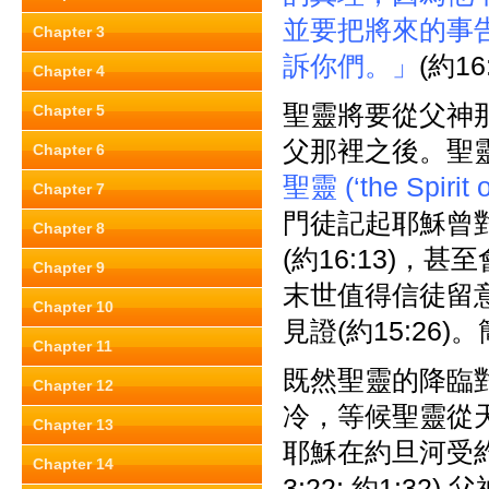
並要把將來的事
Chapter 3
訴你們。」
(約16:
Chapter 4
聖靈將要從父神
Chapter 5
父那裡之後。聖
Chapter 6
聖靈 (‘the Spirit o
Chapter 7
門徒記起耶穌曾對
Chapter 8
(約16:13)，
Chapter 9
末世值得信徒留意
Chapter 10
見證(約15:2
Chapter 11
既然聖靈的降臨
Chapter 12
冷，等候聖靈從
Chapter 13
耶穌在約旦河受約翰
Chapter 14
3:22; 約1:32) 