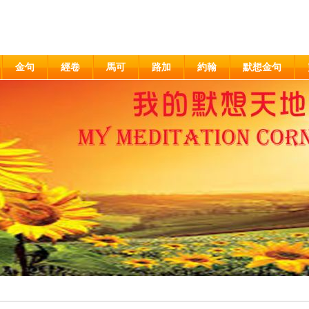
金句
經卷
馬可
路加
約翰
默想金句