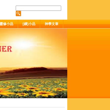
靈修小品
[續]小品
神學文章