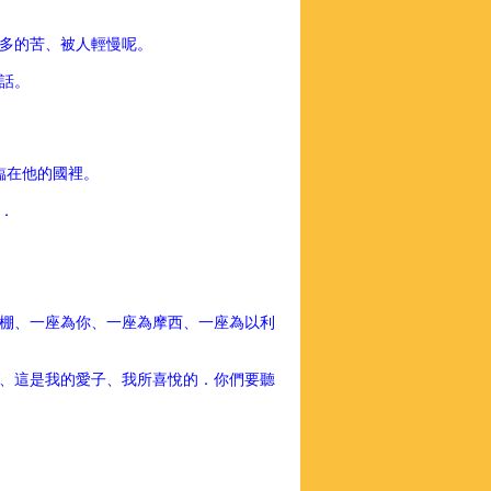
多的苦、被人輕慢呢。
話。
臨在他的國裡。
．
棚、一座為你、一座為摩西、一座為以利
、這是我的愛子、我所喜悅的．你們要聽