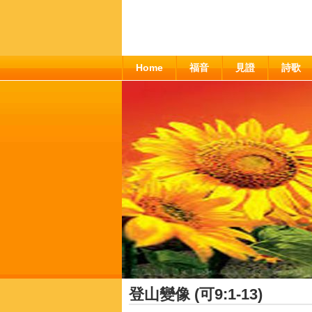
Home
福音
見證
詩歌
登山變像 (可9:1-13)