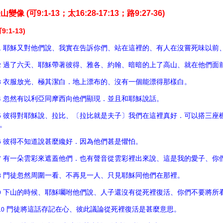
山變像 (
可9:1-13
；太16:28-17:13
；路9:27-36)
9:1-13)
耶穌又對他們說、我實在告訴你們、站在這裡的、有人在沒嘗死味以前
1
過了六天、耶穌帶著彼得、雅各、約翰、暗暗的上了高山、就在他們面
2
衣服放光、極其潔白．地上漂布的、沒有一個能漂得那樣白。
3
忽然有以利亞同摩西向他們顯現．並且和耶穌說話。
4
彼得對耶穌說、拉比、〔拉比就是夫子〕我們在這裡真好．可以搭三座
5
。
彼得不知道說甚麼纔好．因為他們甚是懼怕。
6
有一朵雲彩來遮蓋他們．也有聲音從雲彩裡出來說、這是我的愛子、你
7
門徒忽然周圍一看、不再見一人、只見耶穌同他們在那裡。
8
下山的時候、耶穌囑咐他們說、人子還沒有從死裡復活、你們不要將所
9
門徒將這話存記在心、彼此議論從死裡復活是甚麼意思。
10