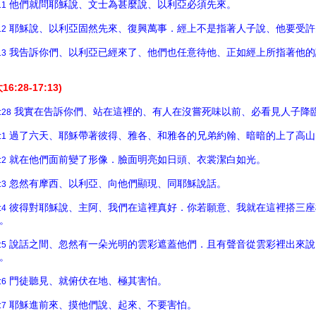
他們就問耶穌說、文士為甚麼說、以利亞必須先來。
11
耶穌說、以利亞固然先來、復興萬事．經上不是指著人子說、他要受許
12
我告訴你們、以利亞已經來了、他們也任意待他、正如經上所指著他的
13
16:28-17:13)
我實在告訴你們、站在這裡的、有人在沒嘗死味以前、必看見人子降
:28
過了六天、耶穌帶著彼得、雅各、和雅各的兄弟約翰、暗暗的上了高山
:1
就在他們面前變了形像．臉面明亮如日頭、衣裳潔白如光。
:2
忽然有摩西、以利亞、向他們顯現、同耶穌說話。
:3
彼得對耶穌說、主阿、我們在這裡真好．你若願意、我就在這裡搭三座
:4
。
說話之間、忽然有一朵光明的雲彩遮蓋他們．且有聲音從雲彩裡出來說
:5
。
門徒聽見、就俯伏在地、極其害怕。
:6
耶穌進前來、摸他們說、起來、不要害怕。
:7