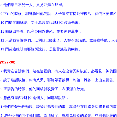
他們舉目不見一人、只見耶穌在那裡。
:8
下山的時候、耶穌吩咐他們說、人子還沒有從死裡復活、你們不要將所
:9
門徒問耶穌說、文士為甚麼說以利亞必須先來。
:10
耶穌回答說、以利亞固然先來、並要復興萬事．
:11
只是我告訴你們、以利亞已經來了、人卻不認識他、竟任意待他．人
:12
門徒這纔明白耶穌所說的、是指著施洗的約翰。
:13
路9:27-36)
我實在告訴你們、站在這裡的、有人在沒嘗死味以前、必看見 神的國
27
說了這話以後、約有八天、耶穌帶著彼得、約翰、雅各、上山去禱告。
28
正禱告的時候、他的面貌就改變了、衣服潔白放光。
29
忽然有摩西以利亞兩個人、同耶穌說話．
30
他們在榮光裡顯現、談論耶穌去世的事、就是他在耶路撒冷將要成的事
31
彼得和他的同伴都打盹、既清醒了、就看見耶穌的榮光、並同他站著的
32