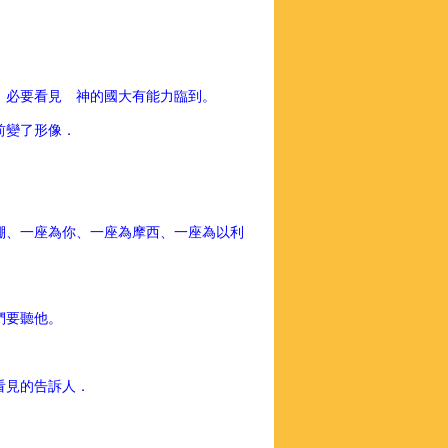
、必要看見 神的國大有能力臨到。
前變了形像．
棚、一座為你、一座為摩西、一座為以利
們要聽他。
看見的告訴人．