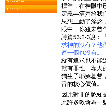
Chapter 15
標準，在神眼中
Chapter 16
定義弄清楚給我
思想上動了淫念，就
眼中，你雖未曾
詩篇53:2-3說：
求神的沒有？他
連一個也沒有。
縱有追求也不能
就有罪性，靠人
獨生子耶穌基督
音的核心價值。
因此對罪的認知
此許多教會為一