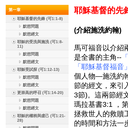
耶穌基督的先鋒
第一章
耶穌基督的先鋒 (可1:1-8)
默想問題
(介紹施洗約翰)
默想經文
耶穌的受洗與施洗 (可1:8-
馬可福音以介紹
11)
默想問題
是全書的主角--
「
默想經文
「耶穌基督福音
耶穌受試探 (可1:12-13)
個人物—施洗約
默想問題
節的經文，來引入
默想經文
更崇高的呼召 (可1:14-20)
3節)。這兩節
默想問題
瑪拉基書3:1 ，
默想經文
拯救世人的救贖
耶穌的權柄與虛己 (可1:21-
28)
的時間和方法一