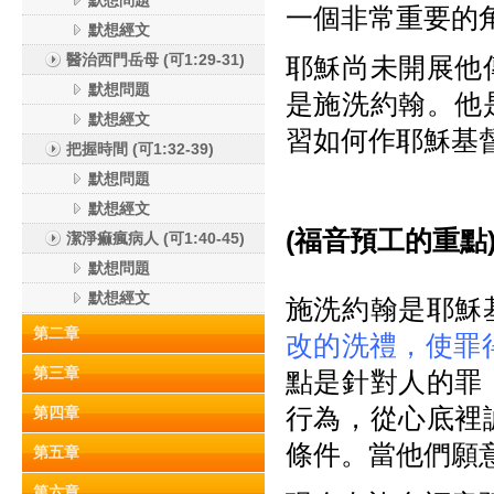
默想問題
一個非常重要的
默想經文
醫治西門岳母 (可1:29-31)
耶穌尚未開展他
默想問題
是施洗約翰。他
默想經文
習如何作耶穌基
把握時間 (可1:32-39)
默想問題
默想經文
(福音預工的重點
潔淨痲瘋病人 (可1:40-45)
默想問題
默想經文
施洗約翰是耶穌
第二章
改的洗禮，使罪
第三章
點是針對人的罪
行為，從心底裡
第四章
條件。當他們願
第五章
第六章