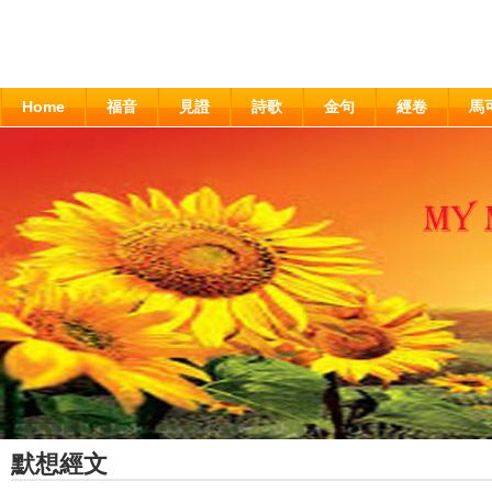
Home
福音
見證
詩歌
金句
經卷
馬
默想經文