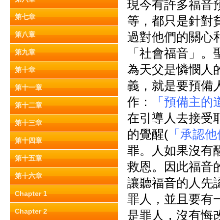
現今有許多福音
第七章
等，都只是針對
過對他們的關心
第八章
「社會福音」。
第九章
為天父是憐憫人
第十章
義，就是要預備
第十一章
作：
「預備主的
第十二章
在引導人去接受
第十三章
的覺醒(
「承認他
第十四章
罪。人如果沒有
第十五章
救恩。因此福音
第十六章
讓聽福音的人先
Chapter 1
罪人，並且要有
Chapter 2
是罪人，沒有悔