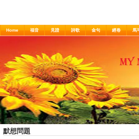
Home
福音
見證
詩歌
金句
經卷
馬
默想問題