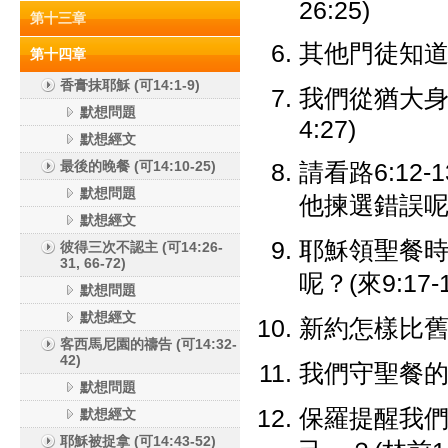
26:25)
第十三章
其他門徒知道出
第十四章
香膏抹耶穌 (可14:1-9)
我們從猶大身上可
默想問題
4:27)
默想經文
最後的晚餐 (可14:10-25)
請看路6:1
默想問題
他揀選錯誤
默想經文
耶穌領聖餐時
彼得三次不認主 (可14:26-
31, 66-72)
呢？(來9:17-18
默想問題
默想經文
新約怎樣比舊約優勝
客西馬尼園的禱告 (可14:32-
42)
我們守聖餐的作用
默想問題
保羅提醒我
默想經文
耶穌被捉拿 (可14:43-52)