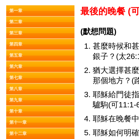
最後的晚餐 (
可
第一章
第二章
(默想問題)
第三章
第四章
甚麼時候和
銀子？(太26:1
第五章
第六章
猶大選擇甚
第七章
那個地方？(路2
第八章
耶穌給門徒
第九章
驢駒(可11:
第十章
耶穌在晚餐
第十一章
耶穌如何明確地
第十二章