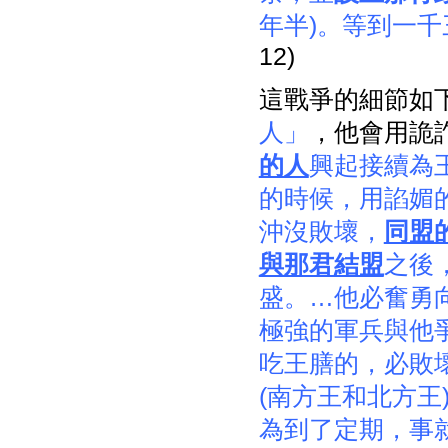
年半)。等到一
12)
這戰爭的細節如
人」
，他會用詭
的人
興起接續為
的時候，用諂媚
沖沒敗壞，
同盟
與那君結盟
之後
盛。…他必奮勇
極強的軍兵與他
吃王膳的，必敗
(南方王和北方
為到了定期，事