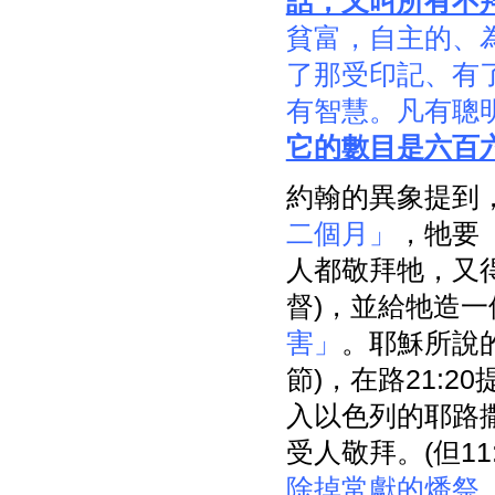
話，又叫所有不
貧富，自主的、
了那受印記、有
有智慧。凡有聰
它的數目是六百
約翰的異象提到，
二個月」
，牠要
人都敬拜牠，又
督)，並給牠造
害」
。耶穌所說
節)，在路21:20
入以色列的耶路
受人敬拜。(但11:
除掉常獻的燔祭