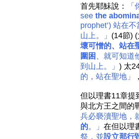
首先耶鮇說：
「
see
the abomina
prophet’)
山上。」
(14節) 
壞可憎的、站在
圍困
、就可知道
到山上。」
) 太
的，站在聖地」
但以理書11章
與北方王之間的戰
兵必褻瀆聖地，
的
。」
在但以理
祭，並
設立那行