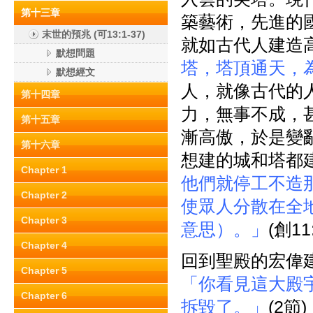
第十三章
築藝術，先進的
末世的預兆 (可13:1-37)
就如古代人建造
默想問題
塔，塔頂通天，
默想經文
人，就像古代的
第十四章
力，無事不成，
第十五章
漸高傲，於是變
第十六章
想建的城和塔都
Chapter 1
他們就停工不造
Chapter 2
使眾人分散在全
Chapter 3
意思）。」
(創11:
Chapter 4
回到聖殿的宏偉
Chapter 5
「你看見這大殿
Chapter 6
拆毀了。」
(2節)