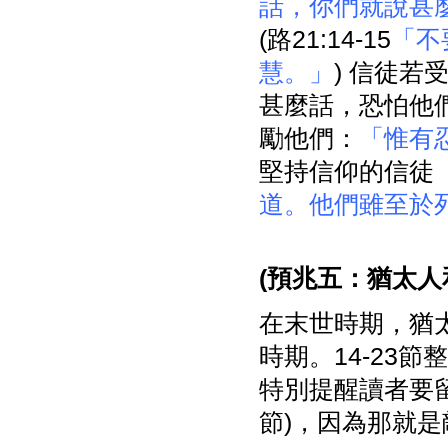
話，你們就說甚
(路21:14-15
「不
慧。」
) 信徒
甚麼話，恐怕他
勵他們：
「惟有
堅持信仰的信徒
道。他們雖至於
(
預兆五：猶太人
在末世時期，猶
時期。14-23
特別提醒讀者要
節)，因為那就