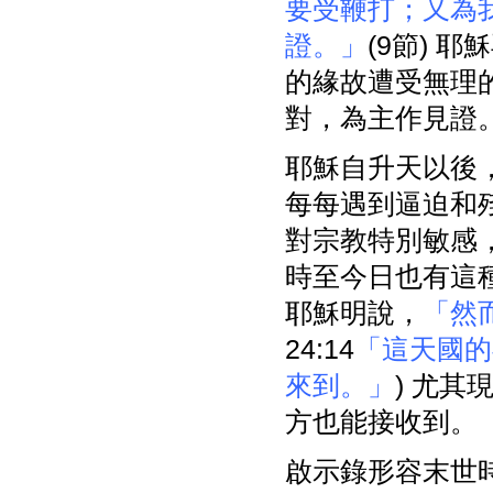
要受鞭打；又為
證。」
(9節) 
的緣故遭受無理
對，為主作見證
耶穌自升天以後
每每遇到逼迫和
對宗教特別敏感
時至今日也有這
耶穌明說，
「然
24:14
「這天國的
來到。」
) 尤
方也能接收到。
啟示錄形容末世