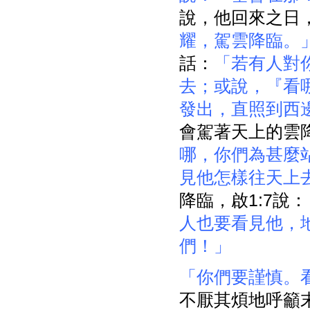
說，他回來之日
耀，駕雲降臨。
話：
「若有人對
去；或說，『看
發出，直照到西
會駕著天上的雲降臨
哪，你們為甚麼
見他怎樣往天上
降臨，啟1:7說：
人也要看見他，
們！」
「你們要謹慎。
不厭其煩地呼籲