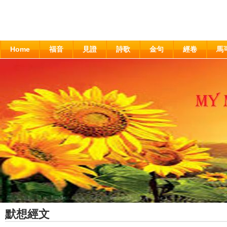
Home
福音
見證
詩歌
金句
經卷
馬
默想經文