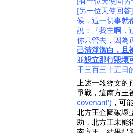
[有一位天使問
[另一位天使回答
候，這一切事就
說：『我主啊，
你只管去，因為
己清淨潔白，且
並
設立那行毀壞
千三百三十五日
上述一段經文的
爭戰，這南方王
covenant’)
，可能
北方王企圖破壞
助，北方王未能
南方王，結果得