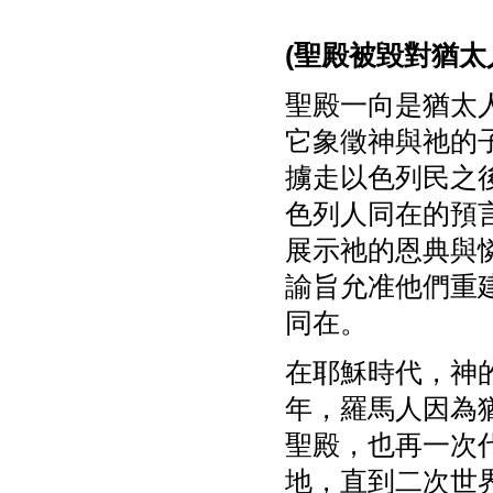
(
聖殿被毀對猶太
聖殿一向是猶太
它象徵神與祂的
擄走以色列民之
色列人同在的預
展示祂的恩典與
諭旨允准他們重
同在。
在耶穌時代，神
年，羅馬人因為
聖殿，也再一次
地，直到二次世