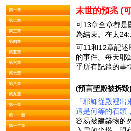
末世的預兆 (
可
第一章
第二章
可13章全章都
第三章
為結束。在太24:1
第四章
可11和12章記
第五章
的事件。每天耶
第六章
乎所有記錄的事
第七章
第八章
(
預言聖殿被拆毀
第九章
「耶穌從殿裡出
第十章
這是何等的石頭
第十一章
容易被建築物的
第十二章
入雲的尖塔。現