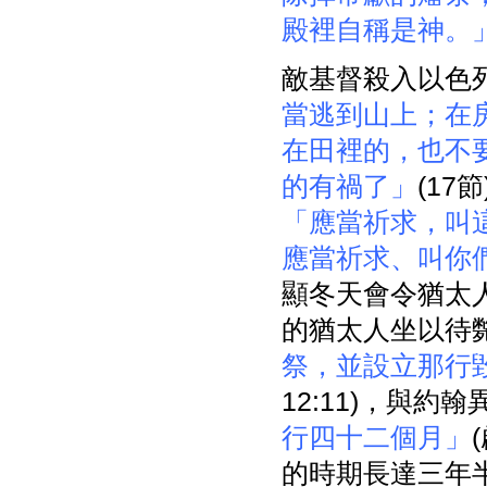
殿裡自稱是神。
敵基督殺入以色
當逃到山上；在
在田裡的，也不
的有禍了」
(1
「應當祈求，叫
應當祈求、叫你
顯冬天會令猶太
的猶太人坐以待
祭，並設立那行
12:11)，與約翰
行四十二個月」
的時期長達三年