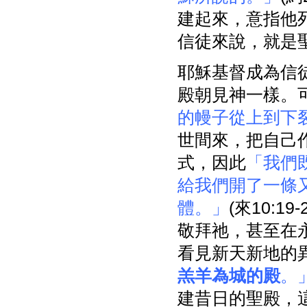
建起來，意指他
信徒來說，就是
耶穌基督成為信
殿朝見神一樣。可
的幔子從上到下
世間來，把自己
式，因此
「我們
給我們開了一條
體。」
(來10:
敬拜祂，甚至在
看見新天新地的
羔羊為城的殿
。
建昔日的聖殿，