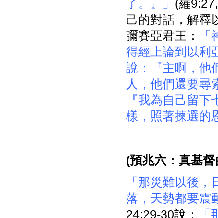
了。』」
(羅9:
己的對話，解釋
彌賽亞君王：
「
得經上論到以利
說：『主啊，他
人，他們還要尋
『我為自己留下
樣，照著揀選的
(
預兆六：真基督
「那災難以後，
落，天勢都要震
24:29-30說：
「