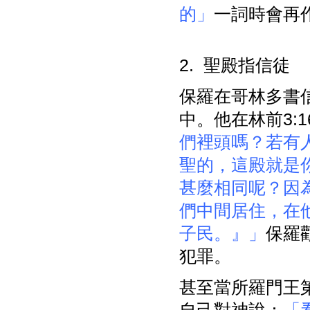
的」
一詞時會再
2. 聖殿指信徒
保羅在哥林多書
中。他在林前3:1
們裡頭嗎？若有
聖的，這殿就是
甚麼相同呢？因
們中間居住，在
子民。』」
保羅
犯罪。
甚至當所羅門王