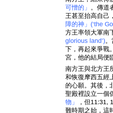
可憎的」
。傳道
王甚至抬高自己
障的神」(‘the God 
方王率領大軍南
glorious land’)
。
下，再起來爭戰
宮，他的結局便
南方王與北方王
和恢復摩西五經
的心願。其後，
聖殿裡設立一個偶
物」
，但11:31
難時期之始，這