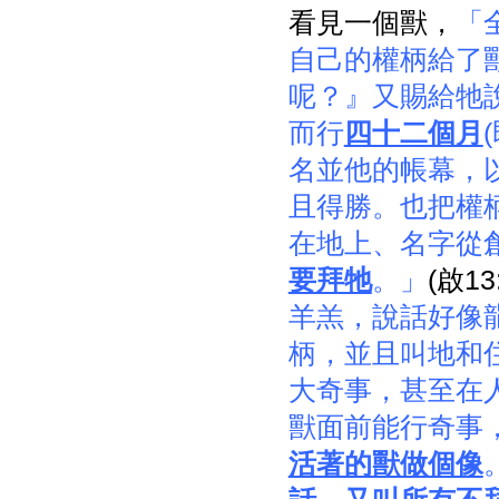
看見一個獸，
「
自己的權柄給了
呢？』又賜給牠
而行
四十二個月
名並他的帳幕，
且得勝。也把權
在地上、名字從
要拜牠
。」
(啟1
羊羔，說話好像
柄，並且叫地和
大奇事，甚至在
獸面前能行奇事
活著的獸做個像