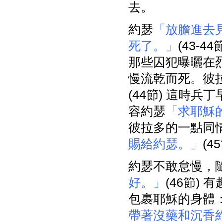
去。
約瑟
「放膽進去
死了。」
(43-
那些囚犯曝曬在
慢流乾而死。彼
(44節) 這時兵
容約瑟
「求耶穌
彼拉多的一點同
賜給約瑟。」
(4
約瑟不敢怠慢，
好。」
(46節)
包裹耶穌的身體
帶著沒藥和沉香