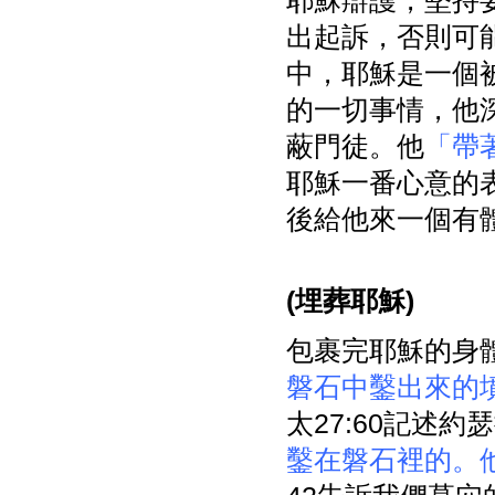
耶穌辯護，堅持
出起訴，否則可
中，耶穌是一個
的一切事情，他
蔽門徒。他
「帶
耶穌一番心意的
後給他來一個有
(
埋葬耶穌)
包裹完耶穌的身
磐石中鑿出來的
太27:60記述
鑿在磐石裡的。