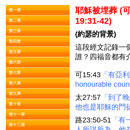
耶穌被埋葬 (
可
第一章
19:31-42)
第二章
第三章
(
約瑟的背景)
第四章
這段經文記錄一
第五章
誰？四福音都有
第六章
第七章
可15:43
「有亞利
honourable c
第八章
第九章
太27:57
「到了晚
第十章
他也是耶穌的門
第十一章
路23:50-51
「有
第十二章
人所謀所為，他