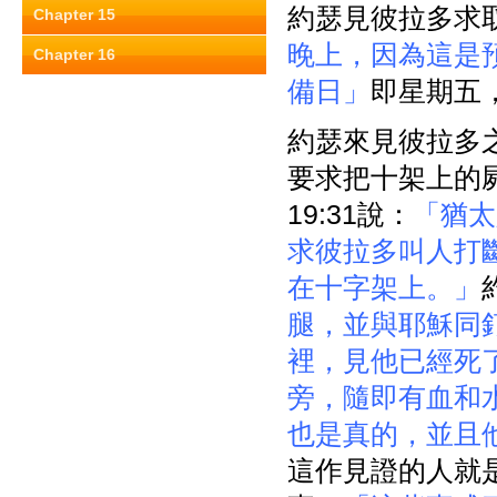
約瑟見彼拉多求
Chapter 15
晚上，因為這是
Chapter 16
備日」
即星期五
約瑟來見彼拉多
要求把十架上的
19:31說：
「猶太
求彼拉多叫人打
在十字架上。」
腿，並與耶穌同
裡，見他已經死
旁，隨即有血和水
也是真的，並且
這作見證的人就