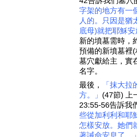
42告訴我們墓
字架的地方有一
人的。只因是猶
底母)就把耶穌
新的墳墓需時，
預備的新墳墓裡
墓穴獻給主，實
名字。
最後，
「抹大拉
方。」
(47節)
23:55-56
些從加利利和耶
怎樣安放。她們
著誡命安息了。