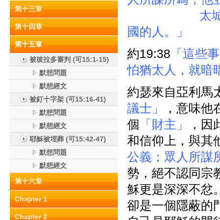
第十三章
太城 (‘Arimat
第十四章
國的人。」
第十五章
約19:38
「這些事
被彼拉多審判 (可15:1-15)
怕猶太人，就暗
默想問題
默想經文
約瑟來自亞利馬
被釘十字架 (可15:16-41)
議士」
，意味他
默想問題
個
「財主」
，因
默想經文
和信仰上，與其
耶穌被埋葬 (可15:42-47)
默想問題
公義；眾人所謀
默想經文
勢，絕不認同宗
第十六章
穌更是深深不忿
Chapter 1
卻是一個隱蔽的
Chapter 2