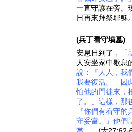
一直守護在旁。
日再來拜祭耶穌
(
兵丁看守墳墓)
安息日到了，
「
人安坐家中歇息
說：『大人，我
我要復活。」因
怕他的門徒來，
了。」這樣，那
『你們有看守的兵 (
守妥當。』他們
當。」
(太27:62-