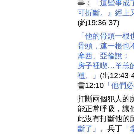
事：
「這些事成
可折斷。』經上
(約19:36-37)
「他的骨頭一根
骨頭，連一根也
摩西、亞倫說：
房子裡喫…羊羔
禮。」
(出12:43-
書12:10
「他們必
打斷兩個犯人的
能正常呼吸，讓
此沒有打斷他的
斷了」
。兵丁
「