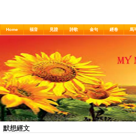
Home
福音
見證
詩歌
金句
經卷
馬
默想經文