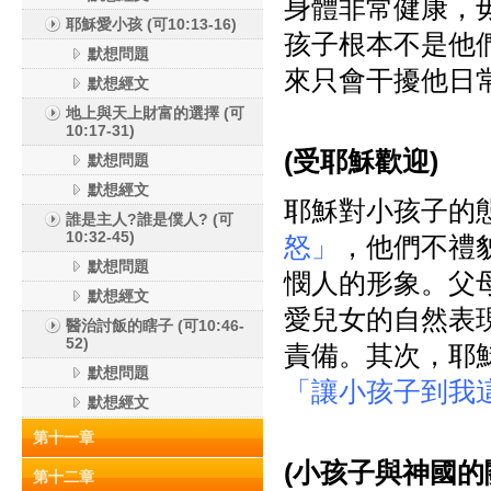
身體非常健康，
耶穌愛小孩 (可10:13-16)
孩子根本不是他
默想問題
來只會干擾他日
默想經文
地上與天上財富的選擇 (可
10:17-31)
(
受耶穌歡迎)
默想問題
默想經文
耶穌對小孩子的
誰是主人?誰是僕人? (可
10:32-45)
怒」
，他們不禮
默想問題
憫人的形象。父
默想經文
愛兒女的自然表
醫治討飯的瞎子 (可10:46-
52)
責備。其次，耶
默想問題
「讓小孩子到我
默想經文
第十一章
(
小孩子與神國的
第十二章