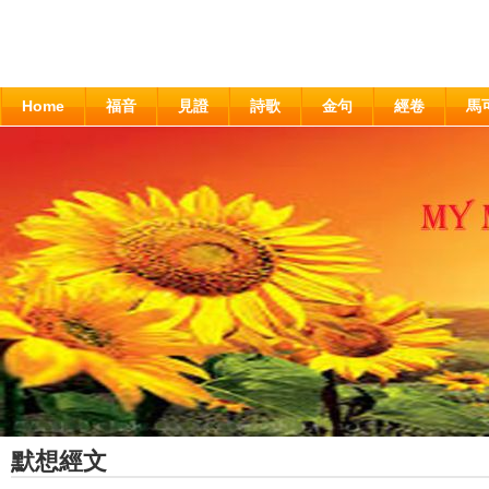
Home
福音
見證
詩歌
金句
經卷
馬
默想經文