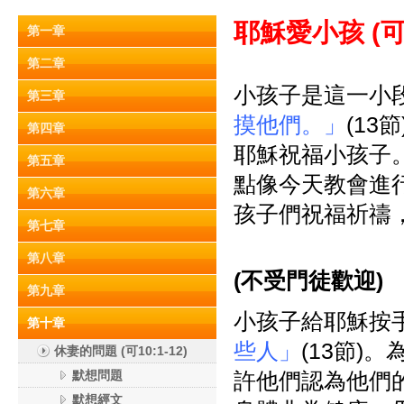
耶穌愛小孩 (
可
第一章
第二章
小孩子是這一小
第三章
摸他們。」
(1
第四章
耶穌祝福小孩子。
第五章
點像今天教會進
第六章
孩子們祝福祈禱
第七章
第八章
(
不受門徒歡迎)
第九章
小孩子給耶穌按
第十章
些人」
(13節
休妻的問題 (可10:1-12)
默想問題
許他們認為他們
默想經文