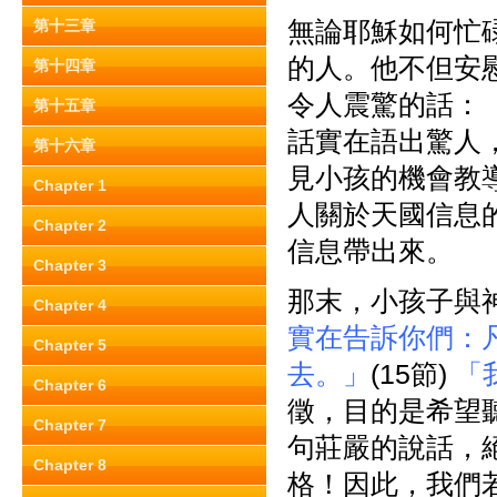
無論耶穌如何忙
第十三章
的人。他不但安
第十四章
令人震驚的話：
第十五章
話實在語出驚人
第十六章
見小孩的機會教
Chapter 1
人關於天國信息
Chapter 2
信息帶出來。
Chapter 3
那末，小孩子與
Chapter 4
實在告訴你們：
Chapter 5
去。」
(15節)
「
Chapter 6
徵，目的是希望
Chapter 7
句莊嚴的說話，
Chapter 8
格！因此，我們