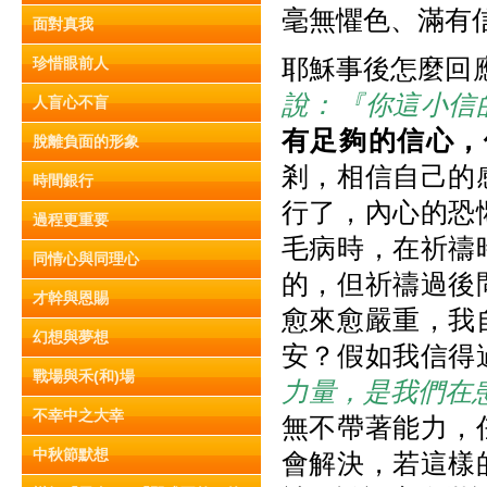
毫無懼色、滿有
面對真我
耶穌事後怎麼回應
珍惜眼前人
說：『你這小信
人盲心不盲
有足夠的信心，
脫離負面的形象
剎，相信自己的
時間銀行
行了，內心的恐
過程更重要
毛病時，在祈禱
同情心與同理心
的，但祈禱過後
才幹與恩賜
愈來愈嚴重，我
幻想與夢想
安？假如我信得
戰場與禾(和)場
力量，是我們在
不幸中之大幸
無不帶著能力，
中秋節默想
會解決，若這樣