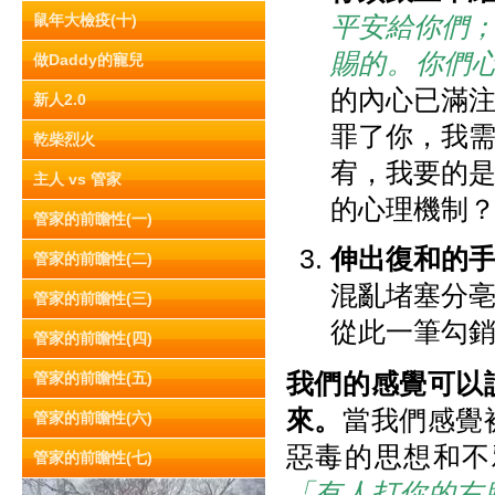
鼠年大檢疫(十)
平安給你們
賜的。你們
做Daddy的寵兒
的內心已滿
新人2.0
罪了你，我
乾柴烈火
宥，我要的
主人 vs 管家
的心理機制
管家的前瞻性(一)
伸出復和的
管家的前瞻性(二)
混亂堵塞分
管家的前瞻性(三)
從此一筆勾
管家的前瞻性(四)
我們的感覺可以
管家的前瞻性(五)
來。
當我們感覺
管家的前瞻性(六)
惡毒的思想和不
管家的前瞻性(七)
「有人打你的右