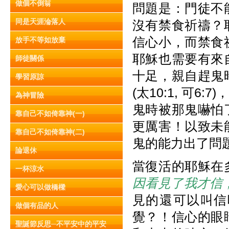
做個不倒翁
問題是：門徒不
同是天涯淪落人
沒有禁食祈禱？
信心小，而禁食
放手不等如放棄
耶穌也需要有來
師徒關係
十足，親自趕鬼
學習原諒
(太10:1, 可
為神冒險
鬼時被那鬼嚇怕
靠自己不如倚靠神(一)
更厲害！以致未
靠自己不如倚靠神(二)
鬼的能力出了問
論退休
當復活的耶穌在
一杯涼水
因看見了我才信
愛心可以做橋樑
見的還可以叫信
做個有品的人
覺？！信心的眼
聖誕節反思─不平安中的平安