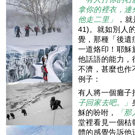
拿你的裡衣，連
他走二里」
，就
41)。就如別
覺，那種「後遺
一道烙印！耶穌
他話語的能力，
不濟，甚麼也作
例子：
有人將一個癱子
子回家去吧。」
穌的吩咐，
「那
堂裡看見一個枯
體的感覺告訴他