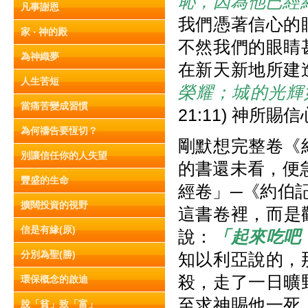
恥，因為他已經
凡事謝恩
我們憑著信心的
家 ‧ 神的殿
不然我們的眼睛
為神織夢
在新天新地所建
人生苦短
榮耀；城的光輝
當痛苦變成習慣
21:11) 神
為何禱告要恆切？
剛默想完整卷《
別讓信任你的人失望
的書還未看，便
豐盛的生命
經卷」─《約伯
擴闊投資的視野
這書卷裡，而是
信是有緣(原)
說：
「起來吃吧
分別為聖(勝)
知以利亞說的，
殺，走了一日曠
環保概念的啟迪
至求神賜他一死
脫「貧」致「富」