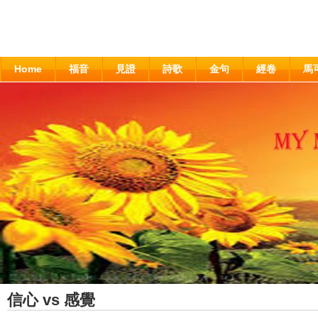
Home
福音
見證
詩歌
金句
經卷
馬
信心 vs 感覺