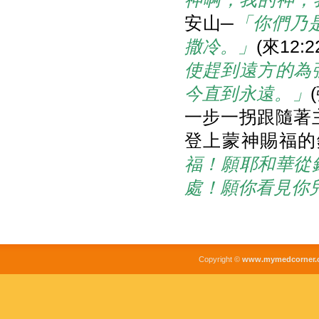
安山─
「你們乃
撒冷。」
(來12
使趕到遠方的為
今直到永遠。」
一步一拐跟隨著
登上蒙神賜福的
福！願耶和華從
處！願你看見你
Copyright ©
www.mymedcorner