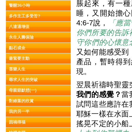
脹起來，有一種
警醒36小時
睡，又開始擔心
多作主工多受苦?
4:6-7說，
「應當
八達通增值
你們所要的告訴
永生人壽保險
守你們的心懷意
點石成金
又如何能感受到
最緊要主動
產品，暫時得到
喜樂人生
現。
尋求人生的突破
翌晨祈禱時聖靈
母親節默想(一)
我們的感覺？
當
對綠葉的欣賞
試問這些應許在
我的另一半
耶穌一樣在水面
搖晃不定的小船
因禍得福