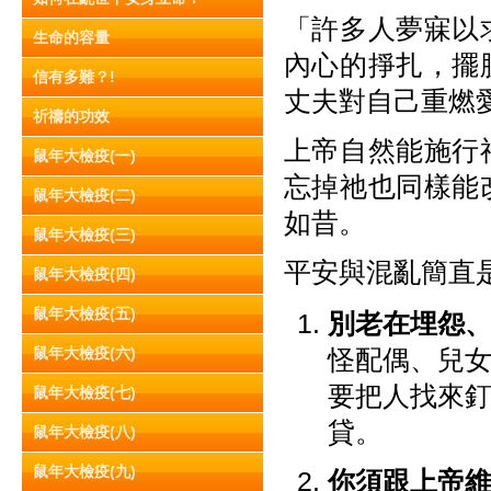
「許多人夢寐以
生命的容量
內心的掙扎，擺
信有多難？!
丈夫對自己重燃
祈禱的功效
上帝自然能施行
鼠年大檢疫(一)
忘掉祂也同樣能
鼠年大檢疫(二)
如昔。
鼠年大檢疫(三)
平安與混亂簡直
鼠年大檢疫(四)
鼠年大檢疫(五)
別老在埋怨
鼠年大檢疫(六)
怪配偶、兒
要把人找來
鼠年大檢疫(七)
貸。
鼠年大檢疫(八)
鼠年大檢疫(九)
你須跟上帝