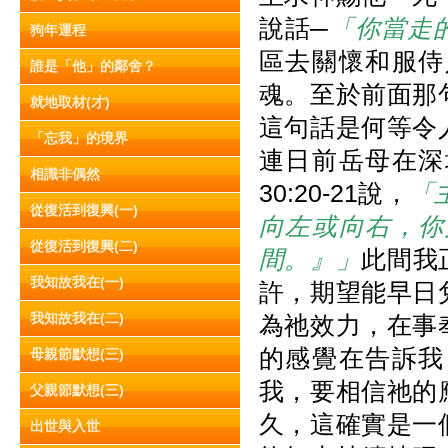
說話─
「你當走
狗年運程
區去關懷和服侍
誰是「他」的鄰舍？
魂。至於前面那
就地取材(才)
這句話是何等令
「忘我」的境界
連日前岳母在深
相識非偶然
30:20-21說，
「
從復活到復興(一)
向左或向右，你
從復活到復興(二)
間。』」
此間我
我知故我在(一)
許，期望能早日
我知故我在(二)
為祂效力，在事
的感覺在告訴我
母親節默想(三)
我，要相信祂的
父親節默想(三)
久，這確實是一
出世與入世