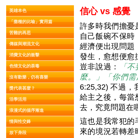
信心
vs
感覺
英雄本色
「撒種的比喻」實用篇
許多時我們擔憂
苦難的再思
自己飯碗不保時
傳媒與潮流文化
經濟便出現問題
發生，愈想便愈
消費文化的衝擊
豈非說過：
「不
色情文化的荼毒
麼。」「你們需
沒有歡樂，仍有喜樂
6:25,32)
獎代表甚麼？
給主之後，每當
活學活用
去，究竟問題在
浪漫式的循序漸進
這也是我常犯的
情與性交鋒
來的境況若轉差
放下身段