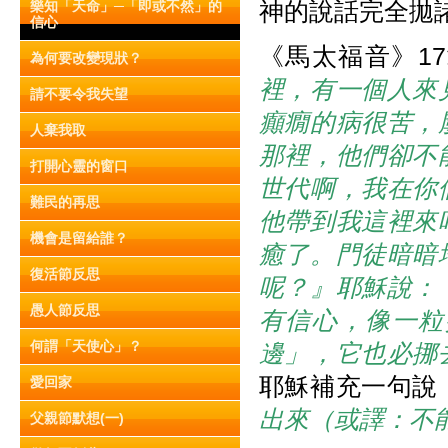
神的說話完全拋
樂知「天命」─「即或不然」的
信心
《馬太福音》1
為何要改變現狀？
裡，有一個人來
請不要令我失望
癲癇的病很苦，
人棄我取
那裡，他們卻不
打開心靈的窗口
世代啊，我在你
難民的再思
他帶到我這裡來
機會是留給誰？
癒了。門徒暗暗
復活節反思
呢？』耶穌說：
愚人節反思
有信心，像一粒
何謂「天使心」？
邊」，它也必挪
耶穌補充一句說
愛回家
出來（或譯：不
父親節默想(一)