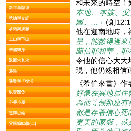
和未來的時空！
新年新願望
本地、本族、父
承擔與交託
國。…」
(創12
承諾與淡忘
他在迦南地時，
上山與下山
星，能數得過來
蘭信耶和華，耶
華麗轉身
令他的信心大大
退而求其次
現，他仍然相信
落區
受難與「復活」
《希伯來書》作
好像在異地居住
改善關係
為他等候那座有
心靈小屋
都是存著信心死
逆轉思維
更美的家鄉，就
父親節默想(二)