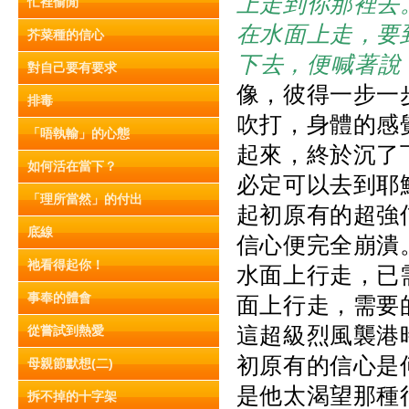
上走到你那裡去
忙裡偷閒
在水面上走，要
芥菜種的信心
下去，便喊著說
對自己要有要求
像，彼得一步一
排毒
吹打，身體的感
「唔執輸」的心態
起來，終於沉了
如何活在當下？
必定可以去到耶
「理所當然」的付出
起初原有的超強
底線
信心便完全崩潰
祂看得起你！
水面上行走，已
事奉的體會
面上行走，需要
這超級烈風襲港
從嘗試到熱愛
初原有的信心是
母親節默想(二)
是他太渴望那種
拆不掉的十字架