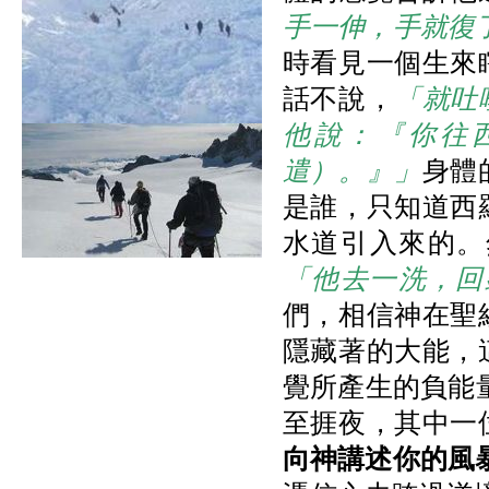
手一伸，手就復
時看見一個生來
話不說，
「就吐
他說：『你往
遣）。』」
身體
是誰，只知道西
水道引入來的。
「他去一洗，回
們，相信神在聖
隱藏著的大能，
覺所產生的負能
至捱夜，其中一
向神講述你的風