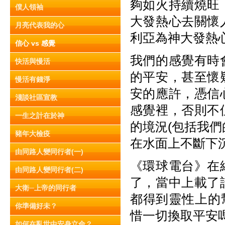
夠如火持續燒旺
僕人領袖
大發熱心去關懷
月亮代表我的心
利亞為神大發熱
信心 vs 感覺
我們的感覺有時
快活與慢活
的平安，甚至懷
慢活有錢淨
安的應許，憑信
淺談社區宣教
感覺裡，否則不
一生之計在於神
的境況(包括我
豬年大檢疫
在水面上不斷下
由同路人變同行者(一)
《環球電台》在
由同路人變同行者(二)
了，當中上載了
大衛─上帝的同行者
都得到靈性上的
你準備好未？
惜一切換取平安
如何在亂世中安身立命？