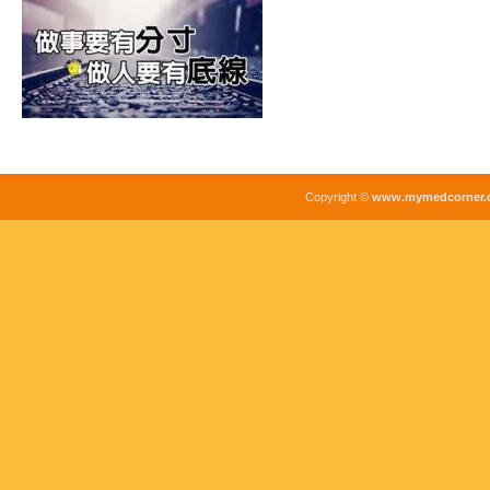
Copyright ©
www.mymedcorner