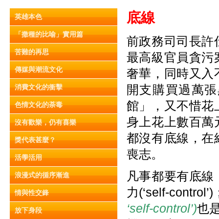
底線
英雄本色
「撒種的比喻」實用篇
前政務司司長許
苦難的再思
最高級官員貪污
傳媒與潮流文化
奢華，同時又入
開支購買過萬張
消費文化的衝擊
館」，又不惜花
色情文化的荼毒
身上花上數百萬
沒有歡樂，仍有喜樂
都沒有底線，在
獎代表甚麼？
喪志。
活學活用
凡事都要有底線
浪漫式的循序漸進
力(‘self-control’
情與性交鋒
‘self-control’)
也是
放下身段