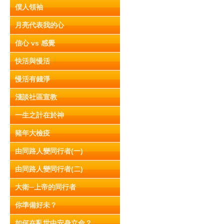
僕人領袖
月亮代表我的心
信心 vs 感覺
快活與慢活
慢活有錢淨
淺談社區宣教
一生之計在於神
豬年大檢疫
由同路人變同行者(一)
由同路人變同行者(二)
大衛─上帝的同行者
你準備好未？
如何在亂世中安身立命？