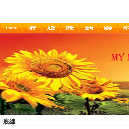
Home
福音
見證
詩歌
金句
經卷
馬
底線