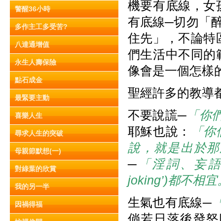
機要有底線，女
警醒36小時
有底線─切勿「
多作主工多受苦?
住先」，不論特
八達通增值
們生活中不同的
永生人壽保險
像會是一個怎樣
點石成金
聖經許多的教導
最緊要主動
不要說謊─
「你
喜樂人生
耶穌也說：
「你
尋求人生的突破
說，就是出於那
母親節默想(一)
─
「淫詞、妄語(NIV 
對綠葉的欣賞
joking’)都不相
我的另一半
生氣也有底線─
因禍得福
倘若日落後發怒