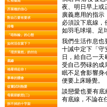
忙裡偷閒
夜、明日早上或
芥菜種的信心
廣義應用的指示
對自己要有要求
必須設下底線，
排毒
如羽毛球場、足
「唔執輸」的心態
我們生活作息也
如何活在當下？
十誡中定下「守
「理所當然」的付出
日，給自己一天
底線
受自己勞碌的成
祂看得起你！
眠不足會影響身
事奉的體會
便要上床睡覺。
從嘗試到熱愛
談戀愛也要有底
母親節默想(二)
有底線，不論在
拆不掉的十字架