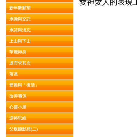
愛神愛人的表現
新年新願望
承擔與交託
承諾與淡忘
上山與下山
華麗轉身
退而求其次
落區
受難與「復活」
改善關係
心靈小屋
逆轉思維
父親節默想(二)