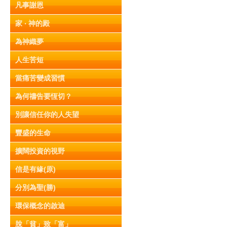
凡事謝恩
家 ‧ 神的殿
為神織夢
人生苦短
當痛苦變成習慣
為何禱告要恆切？
別讓信任你的人失望
豐盛的生命
擴闊投資的視野
信是有緣(原)
分別為聖(勝)
環保概念的啟迪
脫「貧」致「富」