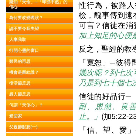
樂知「天命」─「即或不然」的
性行為，被路人
信心
檢，醜事傳到遠
為何要改變現狀？
可言？信徒在消
請不要令我失望
加上知足的心便
人棄我取
反之，聖經的教
打開心靈的窗口
「寬恕」─彼得
難民的再思
幾次呢？到七次
機會是留給誰？
乃是到七十個七
復活節反思
愚人節反思
信徒的好品行─
耐、恩慈、良
何謂「天使心」？
止。」
(加5:22-23
愛回家
父親節默想(一)
「信、望、愛」