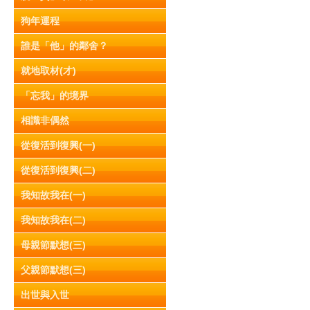
狗年運程
誰是「他」的鄰舍？
就地取材(才)
「忘我」的境界
相識非偶然
從復活到復興(一)
從復活到復興(二)
我知故我在(一)
我知故我在(二)
母親節默想(三)
父親節默想(三)
出世與入世