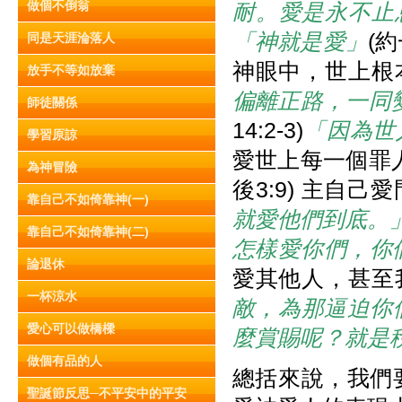
做個不倒翁
耐。愛是永不止
「神就是愛」
(
同是天涯淪落人
神眼中，世上根
放手不等如放棄
偏離正路，一同
師徒關係
14:2-3)
「因為世
學習原諒
愛世上每一個罪
為神冒險
後3:9) 主自
靠自己不如倚靠神(一)
就愛他們到底。
靠自己不如倚靠神(二)
怎樣愛你們，你
論退休
愛其他人，甚至
一杯涼水
敵，為那逼迫你
愛心可以做橋樑
麼賞賜呢？就是
做個有品的人
總括來說，我們
聖誕節反思─不平安中的平安