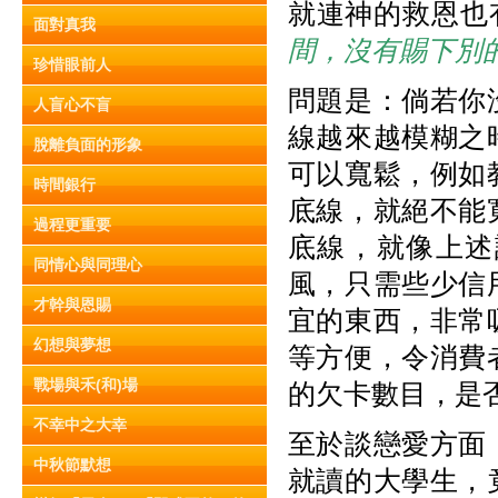
就連神的救恩也
面對真我
間，沒有賜下別
珍惜眼前人
問題是：倘若你
人盲心不盲
線越來越模糊之
脫離負面的形象
可以寬鬆，例如
時間銀行
底線，就絕不能
過程更重要
底線，就像上述
同情心與同理心
風，只需些少信
才幹與恩賜
宜的東西，非常
幻想與夢想
等方便，令消費
戰場與禾(和)場
的欠卡數目，是
不幸中之大幸
至於談戀愛方面
中秋節默想
就讀的大學生，