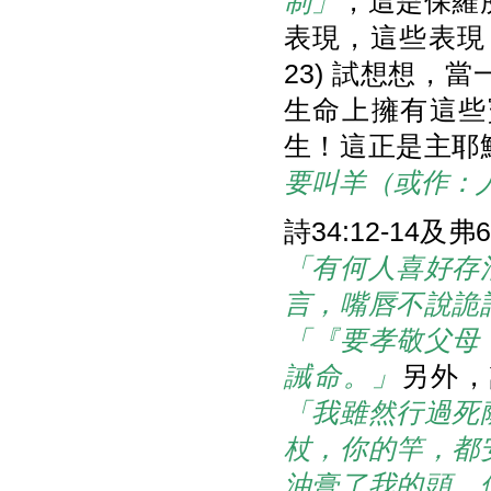
制」
，這是保羅
表現，這些表現
23) 試想想
生命上擁有這些
生！這正是主耶
要叫羊（或作：
詩34:12-1
「有何人喜好存
言，嘴唇不說詭
「『要孝敬父母
誡命。」
另外，
「我雖然行過死
杖，你的竿，都
油膏了我的頭，