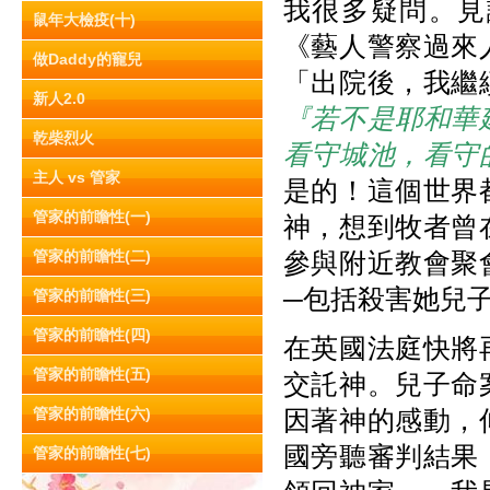
我很多疑問。見
鼠年大檢疫(十)
《藝人警察過來
做Daddy的寵兒
「出院後，我繼
新人2.0
『若不是耶和華
乾柴烈火
看守城池，看守
主人 vs 管家
是的！這個世界
管家的前瞻性(一)
神，想到牧者曾
管家的前瞻性(二)
參與附近教會聚
─包括殺害她兒
管家的前瞻性(三)
管家的前瞻性(四)
在英國法庭快將
管家的前瞻性(五)
交託神。兒子命
管家的前瞻性(六)
因著神的感動，
國旁聽審判結果
管家的前瞻性(七)