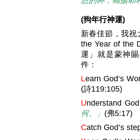
恩的杯，稱揚耶
(
狗年行神運)
新春佳節，我祝大家「
the Year of
運」就是蒙神賜福
件：
L
earn God’s Wo
(詩119:105)
U
nderstand God’
何。」
(弗5:17)
C
atch God’s ste