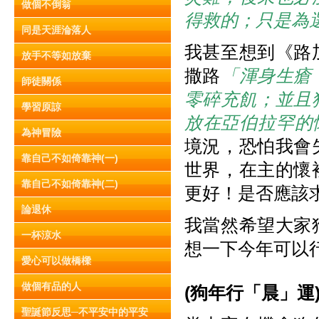
做個不倒翁
得救的；只是為
同是天涯淪落人
我甚至想到《路
放手不等如放棄
撒路
「渾身生瘡
師徒關係
零碎充飢；並且
學習原諒
放在亞伯拉罕的
為神冒險
境況，恐怕我會
靠自己不如倚靠神(一)
世界，在主的懷
靠自己不如倚靠神(二)
更好！是否應該
論退休
我當然希望大家
一杯涼水
想一下今年可以
愛心可以做橋樑
做個有品的人
(
狗年行「晨」運
聖誕節反思─不平安中的平安