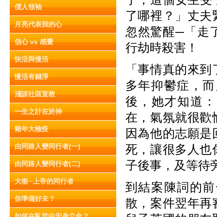
僕人領袖
了哪裡？」丈夫
月亮代表我的心
忽然驚醒─「走
信心 vs 感覺
行劫時殺害！
快活與慢活
「事情真的來到
慢活有錢淨
多年抑鬱症，而
淺談社區宣教
後，她才知道：
一生之計在於神
在，氣氛就很歡
豬年大檢疫
因為他的志願是
由同路人變同行者(一)
死，讓很多人也
子後事，及等待
由同路人變同行者(二)
大衛─上帝的同行者
到結案陳詞的前
你準備好未？
散，案件翌年再
如何在亂世中安身立命？