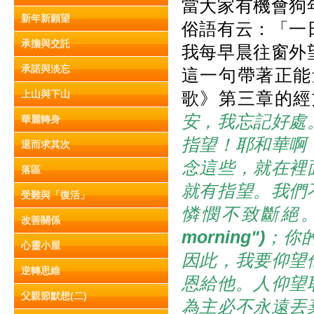
當大家有機會狗
新年新願望
俗語有云：「一
承擔與交託
我每早晨往窗外
承諾與淡忘
這一句帶著正能
上山與下山
歌》第三章的經
安，我忘記好處
華麗轉身
指望！耶和華啊
退而求其次
念這些，就在裡
落區
就有指望。我們
受難與「復活」
憐憫不致斷絕
改善關係
morning")
；你
心靈小屋
因此，我要仰望
逆轉思維
恩給他。人仰望
父親節默想(二)
為主必不永遠丟