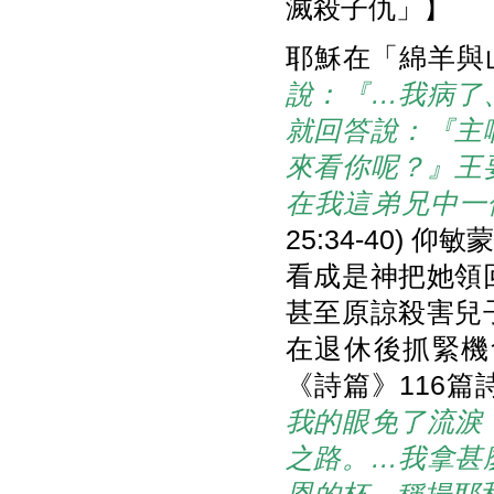
滅殺子仇」】
耶穌在「綿羊與
說：『…我病了
就回答說：『主
來看你呢？』王
在我這弟兄中一
25:34-40
看成是神把她領
甚至原諒殺害兒
在退休後抓緊機
《詩篇》116篇
我的眼免了流淚
之路。…我拿甚