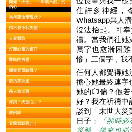
位長輩與我一樣
樂知「天命」─「即或不然」的
信心
住許多神經，
為何要改變現狀？
Whatsapp
請不要令我失望
沒法抬起。可幸
禱。當我們往她
人棄我取
寫字也愈漸困難
打開心靈的窗口
慘」三個字，我
難民的再思
機會是留給誰？
任何人都覺得她
擔心她最終連字
復活節反思
她的印傭？假若
愚人節反思
好？我在祈禱中
何謂「天使心」？
談到「末世大災
愛回家
日子：
「那時必
父親節默想(一)
災難，後來也必