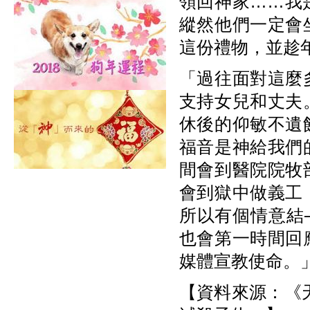
領回神家……我
縱然他們一定會
這份禮物，並趁
「過往面對這麼
支持女兒和丈夫
休後的仰敏不遺
福音是神給我們
間會到醫院院牧
會到獄中做義工
所以有個情意結
也會第一時間回
媒體宣教使命。
【資料來源：《天使