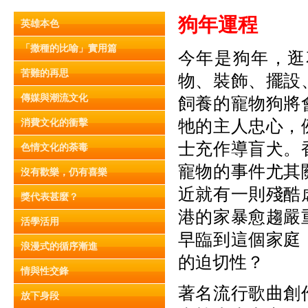
狗年運程
英雄本色
「撒種的比喻」實用篇
今年是狗年，逛
苦難的再思
物、裝飾、擺設
傳媒與潮流文化
飼養的寵物狗將
牠的主人忠心，
消費文化的衝擊
士充作導盲犬。
色情文化的荼毒
寵物的事件尤其
沒有歡樂，仍有喜樂
近就有一則殘酷
獎代表甚麼？
港的家暴愈趨嚴
活學活用
早臨到這個家庭
浪漫式的循序漸進
的迫切性？
情與性交鋒
著名流行歌曲創
放下身段