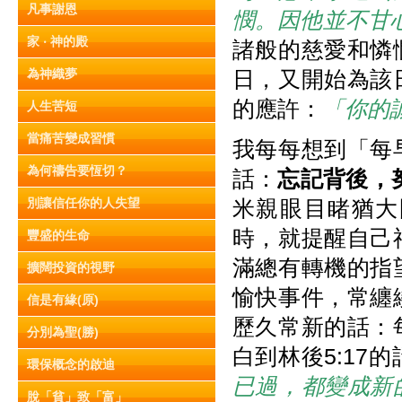
凡事謝恩
憫。因他並不甘
家 ‧ 神的殿
諸般的慈愛和憐
為神織夢
日，又開始為該
的應許：
「你的誠實極
人生苦短
當痛苦變成習慣
我每每想到「每
為何禱告要恆切？
話：
忘記背後，
別讓信任你的人失望
米親眼目睹猶大
時，就提醒自己
豐盛的生命
滿總有轉機的指
擴闊投資的視野
愉快事件，常纏
信是有緣(原)
歷久常新的話：
分別為聖(勝)
白到林後5:17的
環保概念的啟迪
已過，都變成新
脫「貧」致「富」