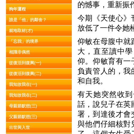
的憾事，重新振
狗年運程
今期《天使心》
誰是「他」的鄰舍？
放低了一件令她
就地取材(才)
仰敏在母腹中就
「忘我」的境界
大，直至讀中學
相識非偶然
仰。仰敏育有一
從復活到復興(一)
負責管人的，我
從復活到復興(二)
和自我。
我知故我在(一)
有天她突然收到
我知故我在(二)
話，說兒子在英
母親節默想(三)
署，到達後才會
父親節默想(三)
與他們仔細核對
出世與入世
了，這個女生受