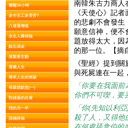
南韓朱古力商人
警醒36小時
《天使心》記者
多作主工多受苦?
的悲劇不會發生
八達通增值
願意信神，便不
永生人壽保險
題放得太大，因
點石成金
的那一位。【摘自
最緊要主動
《聖經》提到關
喜樂人生
與死屍連在一起
尋求人生的突破
「你要在我面前
母親節默想(一)
你們不可喫，要
對綠葉的欣賞
「你(先知以利亞
我的另一半
殺了人，又得他
因禍得福
在何處舔拿伯的