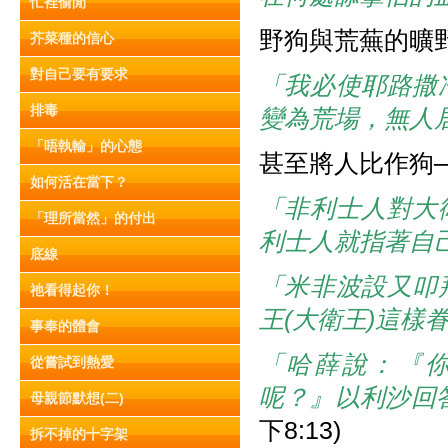
忙裡偷閒
野狗與荒蕪的曠
芥菜種的信心
對自己要有要求
「我必使耶路撒
排毒
變為荒場，無人
「唔執輸」的心態
甚至將人比作狗
如何活在當下？
「非利士人對大
「理所當然」的付出
利士人就指著自
底線
「米非波設又叩
祂看得起你！
王(大衛王)這樣
事奉的體會
「哈薛說：『
從嘗試到熱愛
呢？』以利沙回
母親節默想(二)
下8:13)
拆不掉的十字架