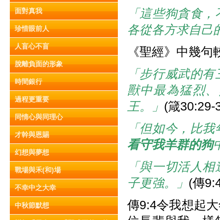
「這些狗貪食，
面對真我
各從各方求自己
珍惜眼前人
人盲心不盲
《聖經》中幾句
脫離負面的形象
「步行威武的有
時間銀行
獸中最為猛烈、
過程更重要
王。」
(箴30:29-
同情心與同理心
「但如今，比我
才幹與恩賜
看守我羊群的狗
幻想與夢想
「與一切活人相
戰場與禾(和)場
子更強。」
(傳9:
不幸中之大幸
傳9:4令我想
中秋節默想