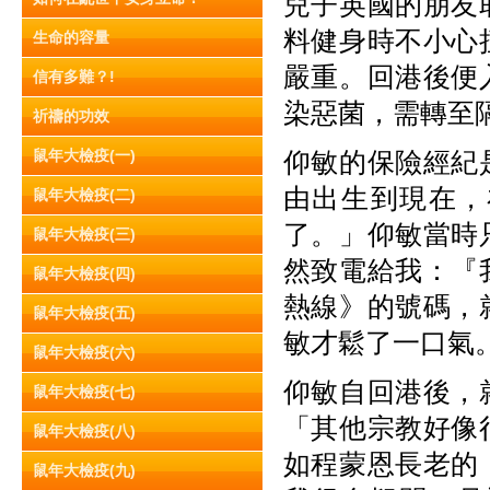
兒子英國的朋友
料健身時不小心
生命的容量
嚴重。回港後便
信有多難？!
染惡菌，需轉至
祈禱的功效
鼠年大檢疫(一)
仰敏的保險經紀
由出生到現在，
鼠年大檢疫(二)
了。」仰敏當時
鼠年大檢疫(三)
然致電給我：『
鼠年大檢疫(四)
熱線》的號碼，
鼠年大檢疫(五)
敏才鬆了一口氣
鼠年大檢疫(六)
仰敏自回港後，
鼠年大檢疫(七)
「其他宗教好像
鼠年大檢疫(八)
如程蒙恩長老的
鼠年大檢疫(九)