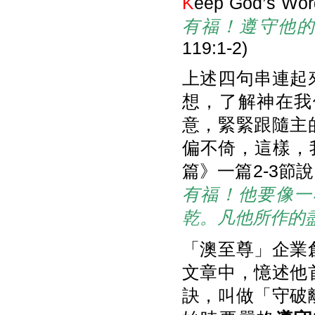
K
eep God’s Wo
有福！遵守他
119:1-2)
上述四句串連起
想，了解神在我
意，緊緊跟隨主
偏不倚，這樣，
篇》一篇2-3節
有福！他要像一
乾。凡他所作的
「澳至尊」企業
文章中，憶述他
訣，叫做「守破