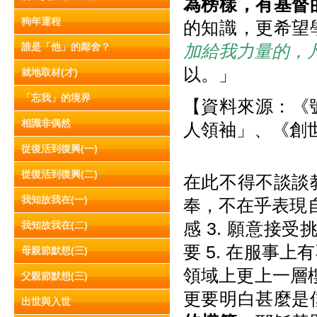
為榜樣，有基督
狗年運程
的知識，更希望
誰是「他」的鄰舍？
加給我力量的，
以。」
就地取材(才)
「忘我」的境界
【資料來源：《號
相識非偶然
人領袖」、《創世
從復活到復興(一)
從復活到復興(二)
在此不得不談談
我知故我在(一)
奉，不在乎表現自
感 3. 願意接
我知故我在(二)
要 5. 在服事
母親節默想(三)
領域上更上一層樓
父親節默想(三)
更要明白甚麼是
出世與入世