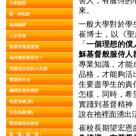
害人，有服侍的
凡事謝恩
來。
家 ‧ 神的殿
一般大學對於學
為神織夢
崔博士，以《聖
人生苦短
「
一個理想的僕
當痛苦變成習慣
穌基督般服侍人
為何禱告要恆切？
專業知識，才能
別讓信任你的人失望
品格，才能夠活
豐盛的生命
生要盡學生的責
擴闊投資的視野
怎樣，同時，希
信是有緣(原)
實踐到基督精神
分別為聖(勝)
說在祂裡面湧出
環保概念的啟迪
崔校長期望宏恩
脫「貧」致「富」