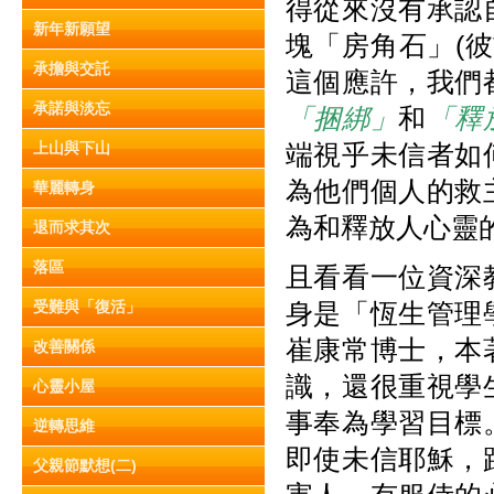
得從來沒有承認
新年新願望
塊「房角石」(彼
承擔與交託
這個應許，我們
承諾與淡忘
「捆綁」
和
「釋
上山與下山
端視乎未信者如
為他們個人的救
華麗轉身
為和釋放人心靈
退而求其次
落區
且看看一位資深
受難與「復活」
身是「恆生管理
崔康常博士，本
改善關係
識，還很重視學
心靈小屋
事奉為學習目標
逆轉思維
即使未信耶穌，
父親節默想(二)