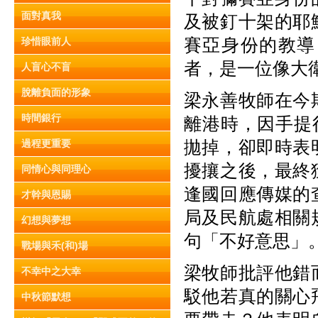
面對真我
及被釘十架的耶
賽亞身份的教導
珍惜眼前人
者，是一位像大
人盲心不盲
脫離負面的形象
梁永善牧師在今
時間銀行
離港時，因手提
拋掉，卻即時表
過程更重要
擾攘之後，最終
同情心與同理心
逢國回應傳媒的
才幹與恩賜
局及民航處相關
幻想與夢想
句「不好意思」
戰場與禾(和)場
梁牧師批評他錯
不幸中之大幸
駁他若真的關心
中秋節默想