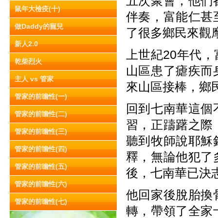
五次聚會，他們
鼠年大檢疫(十)
伴奏，富能仁甚
做Daddy的寵兒
了很多鄉民來觀
新人2.0
上世紀20年代
乾柴烈火
山區患了瘧疾而
主人 vs 管家
來山區接棒，鄉
管家的前瞻性(一)
回到七南華這個
管家的前瞻性(二)
習，正躊躇之際
管家的前瞻性(三)
聽到牧師說耶穌
管家的前瞻性(四)
釋，無論他犯了
管家的前瞻性(五)
後，七南華已決
管家的前瞻性(六)
他回家後脫胎換
管家的前瞻性(七)
轉，帶領了全家