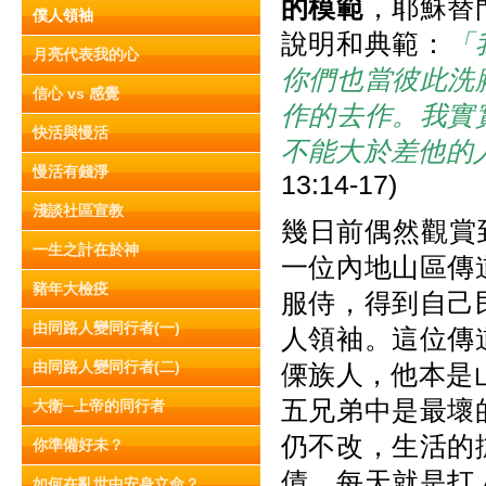
的模範
，耶穌替
僕人領袖
說明和典範：
「
月亮代表我的心
你們也當彼此洗
信心 vs 感覺
作的去作。我實
快活與慢活
不能大於差他的
慢活有錢淨
13:14-17)
淺談社區宣教
幾日前偶然觀賞
一生之計在於神
一位內地山區傳
豬年大檢疫
服侍，得到自己
由同路人變同行者(一)
人領袖。這位傳
由同路人變同行者(二)
傈族人，他本是
五兄弟中是最壞
大衛─上帝的同行者
仍不改，生活的
你準備好未？
債。每天就是打
如何在亂世中安身立命？