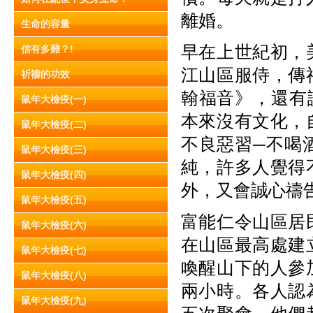
離婚。
生命的容量
早在上世紀初，
信有多難？!
江山區服侍，傳
祈禱的功效
翰福音》，還有
鼠年大檢疫(一)
本來沒有文化，
鼠年大檢疫(二)
不良惡習─不喝
鼠年大檢疫(三)
純，許多人覺得
鼠年大檢疫(四)
外，又會誠心禱
鼠年大檢疫(五)
富能仁令山區居
鼠年大檢疫(六)
在山區最高處建
鼠年大檢疫(七)
喚醒山下的人參
鼠年大檢疫(八)
兩小時。各人認
鼠年大檢疫(九)