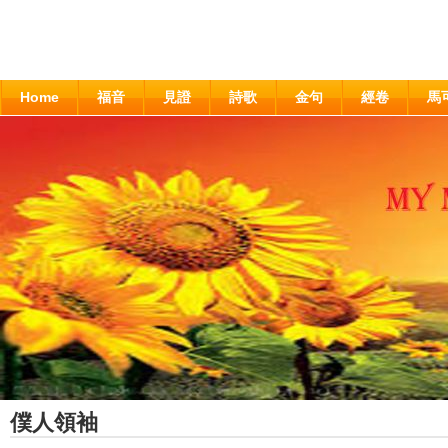
Home
福音
見證
詩歌
金句
經卷
馬
僕人領袖