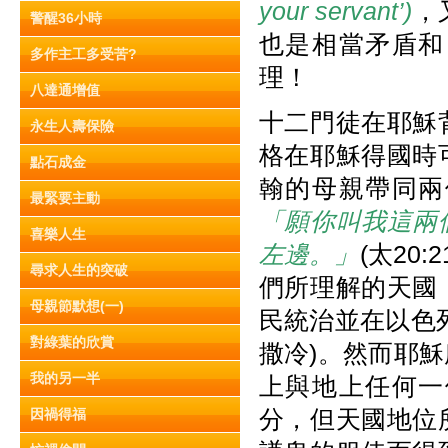
your servant’)
，
警醒36小時
也是相當矛盾和
多作主工多受苦?
理！
八達通增值
十二門徒在耶穌
永生人壽保險
格在耶穌得國時
點石成金
翰的母親帶同兩
最緊要主動
「願你叫我這兩
喜樂人生
左邊。」
(太20
尋求人生的突破
們所理解的天國
母親節默想(一)
民統治並在以色
對綠葉的欣賞
撒冷)。然而耶
我的另一半
上與地上任何一
分，但天國地位
因禍得福