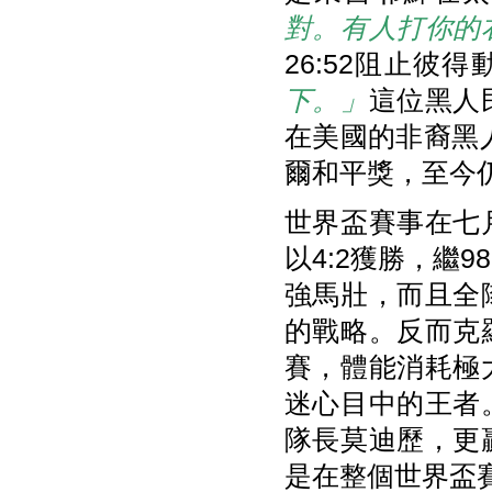
對。有人打你的
26:52阻止彼得
下。」
這位黑人
在美國的非裔黑
爾和平獎，至今
世界盃賽事在七
以4:2獲勝，繼
強馬壯，而且全
的戰略。反而克
賽，體能消耗極
迷心目中的王者
隊長莫迪歷，更
是在整個世界盃