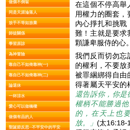
做個不倒翁
在這個不停高舉
同是天涯淪落人
用權力的圈套，
內心掙扎和挑戰
放手不等如放棄
難！主就是要求
師徒關係
顆謙卑服侍的心
學習原諒
為神冒險
我們反而切勿忘
的權利，不要放
靠自己不如倚靠神(一)
被罪綑綁得自由
靠自己不如倚靠神(二)
得著屬天平安的
論退休
還告訴你，你是
一杯涼水
權柄不能勝過他
愛心可以做橋樑
的，在天上也
做個有品的人
放。」
(太16:18-
聖誕節反思─不平安中的平安