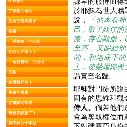
謙卑的服侍而得
忙裡偷閒
於耶穌為世人贖罪
芥菜種的信心
說，
「他本有神
對自己要有要求
己，取了奴僕的
排毒
微，存心順服，
「唔執輸」的心態
至高，又賜給他
如何活在當下？
的，和地底下的
「理所當然」的付出
主，使榮耀歸與
底線
謂實至名歸。
祂看得起你！
耶穌對門徒所說
事奉的體會
固有的思維和觀
從嘗試到熱愛
侍人。
倘若他們
母親節默想(二)
會為奪取權位而
拆不掉的十字架
下對彌賽亞身份