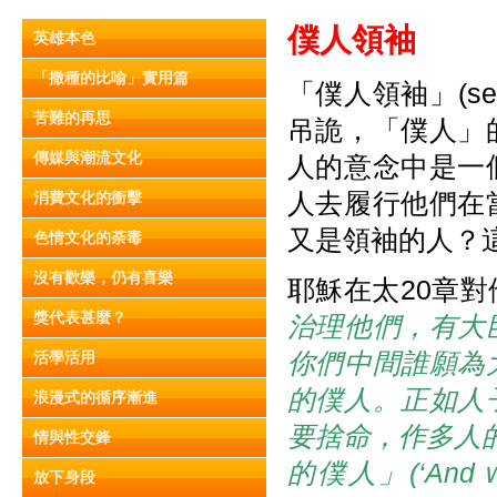
僕人領袖
英雄本色
「撒種的比喻」實用篇
「僕人領袖」(se
苦難的再思
吊詭，「僕人」
傳媒與潮流文化
人的意念中是一
人去履行他們在
消費文化的衝擊
又是領袖的人？
色情文化的荼毒
沒有歡樂，仍有喜樂
耶穌在太20章
獎代表甚麼？
治理他們，有大
你們中間誰願為
活學活用
的僕人。正如人
浪漫式的循序漸進
要捨命，作多人
情與性交鋒
的僕人」(‘And whos
放下身段