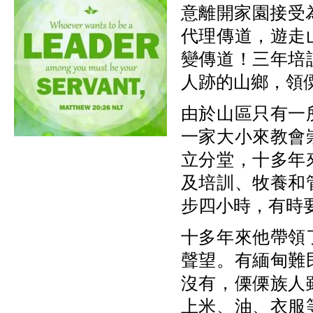
意離開家園接受
代理傳道，遊走
變傳道！三年培
人跡的山鄉，領
由於山區只有一
一家大小來教會
立分堂，十多年
及培訓、牧養和
步四小時，有時
十多年來他帶領
聲望。有緬甸難
沒有，傈傈族人
上米、油、衣服