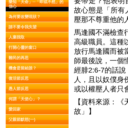
要帶走？他表明
樂知「天命」─「即或不然」的
信心
故心態是「所有
為何要改變現狀？
壓那不尊重他的
請不要令我失望
馬逢國不滿檢查
人棄我取
高級職員。這種
打開心靈的窗口
放行馬逢國而被
難民的再思
師最後說，一個
機會是留給誰？
經腓2:6-7的
人，且以奴僕身
復活節反思
或以權壓人者只
愚人節反思
何謂「天使心」？
【資料來源：《天使
愛回家
故」】
父親節默想(一)