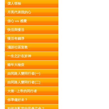
僕人領袖
月亮代表我的心
信心 vs 感覺
快活與慢活
慢活有錢淨
淺談社區宣教
一生之計在於神
豬年大檢疫
由同路人變同行者(一)
由同路人變同行者(二)
大衛─上帝的同行者
你準備好未？
如何在亂世中安身立命？