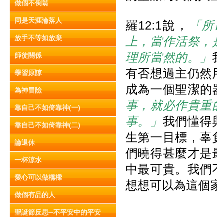
做個不倒翁
同是天涯淪落人
羅12:1說，
「所
放手不等如放棄
上，當作活祭，
理所當然的。」
師徒關係
有否想過主仍然
學習原諒
成為一個聖潔的器
為神冒險
事，就必作貴重
靠自己不如倚靠神(一)
事。」
我們懂得
靠自己不如倚靠神(二)
生第一目標，辜
論退休
們曉得甚麼才是
一杯涼水
中最可貴。我們
愛心可以做橋樑
想想可以為這個
做個有品的人
聖誕節反思─不平安中的平安