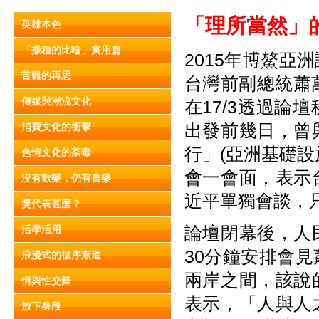
「理所當然」
英雄本色
「撒種的比喻」實用篇
2015年博鰲亞
苦難的再思
台灣前副總統蕭
傳媒與潮流文化
在17/3透過
出發前幾日，曾
消費文化的衝擊
行」(亞洲基礎
色情文化的荼毒
會一會面，表示
沒有歡樂，仍有喜樂
近平單獨會談，
獎代表甚麼？
論壇閉幕後，人
活學活用
30分鐘安排會
浪漫式的循序漸進
兩岸之間，該說
情與性交鋒
表示，「人與人
放下身段