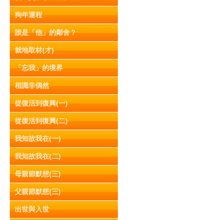
狗年運程
誰是「他」的鄰舍？
就地取材(才)
「忘我」的境界
相識非偶然
從復活到復興(一)
從復活到復興(二)
我知故我在(一)
我知故我在(二)
母親節默想(三)
父親節默想(三)
出世與入世