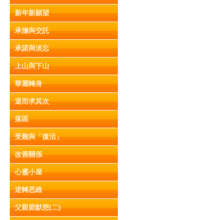
新年新願望
承擔與交託
承諾與淡忘
上山與下山
華麗轉身
退而求其次
落區
受難與「復活」
改善關係
心靈小屋
逆轉思維
父親節默想(二)