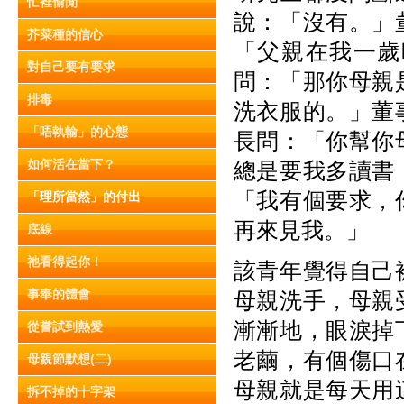
忙裡偷閒
說：「沒有。」
芥菜種的信心
「父親在我一歲
對自己要有要求
問：「那你母親
排毒
洗衣服的。」董
「唔執輸」的心態
長問：「你幫你
如何活在當下？
總是要我多讀書
「我有個要求，
「理所當然」的付出
再來見我。」
底線
祂看得起你！
該青年覺得自己
事奉的體會
母親洗手，母親
漸漸地，眼淚掉
從嘗試到熱愛
老繭，有個傷口
母親節默想(二)
母親就是每天用
拆不掉的十字架