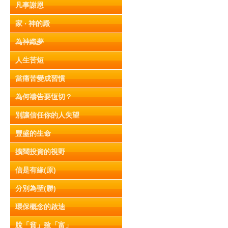
凡事謝恩
家 ‧ 神的殿
為神織夢
人生苦短
當痛苦變成習慣
為何禱告要恆切？
別讓信任你的人失望
豐盛的生命
擴闊投資的視野
信是有緣(原)
分別為聖(勝)
環保概念的啟迪
脫「貧」致「富」