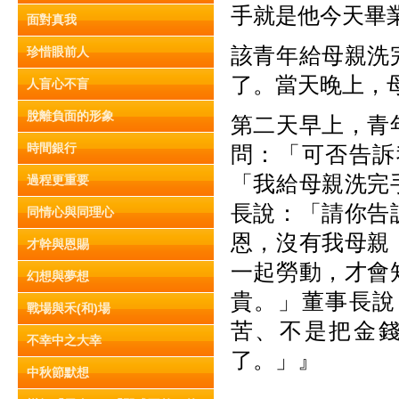
手就是他今天畢
面對真我
該青年給母親洗
珍惜眼前人
了。當天晚上，
人盲心不盲
脫離負面的形象
第二天早上，青
時間銀行
問：「可否告訴
「我給母親洗完
過程更重要
長說：「請你告
同情心與同理心
恩，沒有我母親
才幹與恩賜
一起勞動，才會
幻想與夢想
貴。」董事長說
戰場與禾(和)場
苦、不是把金
不幸中之大幸
了。」』
中秋節默想