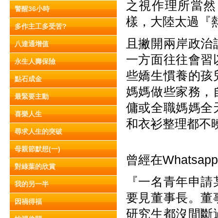
之視作理所當然
警醒36小時
樣，大陸太過『
多作主工多受苦?
且撇開兩岸政治
八達通增值
一方面往往會習
永生人壽保險
些嬌生慣養的孩
點石成金
媽媽做些家務，
最緊要主動
傭或全職媽媽全
喜樂人生
和衣衫整理都不
尋求人生的突破
母親節默想(一)
曾經在Whatsa
對綠葉的欣賞
『一名青年申請
我的另一半
要見董事長。董
因禍得福
研究生都沒間斷