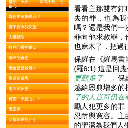
樂知「天命」─「即或不然」的
信心
看看主那雙有釘
去的罪，也為我
為何要改變現狀？
嗎？還是我們一
請不要令我失望
罪向他求赦罪，
人棄我取
也麻木了，把過
打開心靈的窗口
保羅在《羅馬書
難民的再思
(羅6:1) 這是回
機會是留給誰？
更顯多了。」
保
復活節反思
越給恩典增多的
愚人節反思
了的人豈可仍在
何謂「天使心」？
勵人犯更多的罪
愛回家
忍耐與寬容。主
父親節默想(一)
的聖潔為我們人