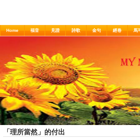
Home
福音
見證
詩歌
金句
經卷
馬
「理所當然」的付出