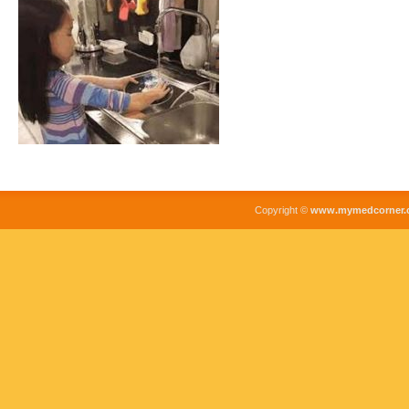
Copyright ©
www.mymedcorner