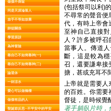
做個不倒翁
(包括祭司以利
同是天涯淪落人
不尋常的聲音便
放手不等如放棄
代，有時上帝會
師徒關係
至神自己直接對
學習原諒
人？許多被呼召
為神冒險
當事人。傳道人
斷，
這是較為穩
靠自己不如倚靠神(一)
召，還要謙卑接
靠自己不如倚靠神(二)
搪，甚或充耳不
論退休
一杯涼水
上帝就是需要人
的百姓。你需要
愛心可以做橋樑
督徒，是時候覺醒了
做個有品的人
著手躺臥片時，
聖誕節反思─不平安中的平安