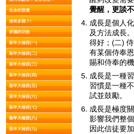
覺醒，更談
生命的容量
信有多難？!
成長是個人
及方法成長。
祈禱的功效
得好；(二)
鼠年大檢疫(一)
有某個侍奉
鼠年大檢疫(二)
賜和侍奉的
鼠年大檢疫(三)
成長是一種
鼠年大檢疫(四)
習慣是一種
鼠年大檢疫(五)
試並鼓勵。
鼠年大檢疫(六)
鼠年大檢疫(七)
成長是極度
影響我們整
鼠年大檢疫(八)
因此信徒要
鼠年大檢疫(九)