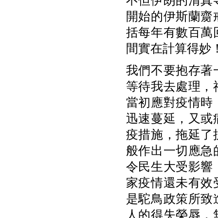
不但伊朗的清真
開始的
伊斯蘭
齌
括每年有數百萬
間實在計算得妙
我們不要抱存著
等待我去處理，
當初應對疫情時
迅速蔓延，又或
疫措施，拖延了
般作出一切應急
令民生大受影響
家疫情還未有效
是駝鳥政策所致
人的得失榮辱，