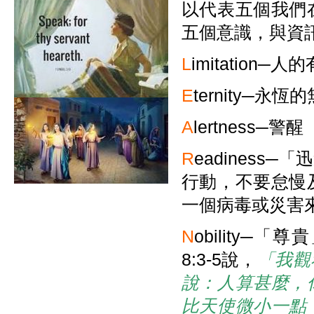
以代表五個我們
五個意識，與資
L
imitatio
E
ternity─永恆
A
lertness─警醒
R
eadines
行動，不要怠慢
一個病毒或災害
N
obility
8:3-5說，
「我觀
說：人算甚麼，
比天使微小一點