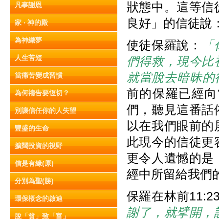
狀態中。這等信
凡事謝恩
良好」的信徒說
家 ‧ 神的殿
為神織夢
使徒保羅說：
「
人生苦短
們得救，現今比
就當脫去暗昧的
當痛苦變成習慣
前的保羅已經向
為何禱告要恆切？
們，聽見這番話
別讓信任你的人失望
以在我們眼前的
豐盛的生命
此現今的信徒更
擴闊投資的視野
更令人遺憾的是
信是有緣(原)
經中所留給我們
分別為聖(勝)
保羅在林前11:23
環保概念的啟迪
謝了，就擘開，
脫「貧」致「富」