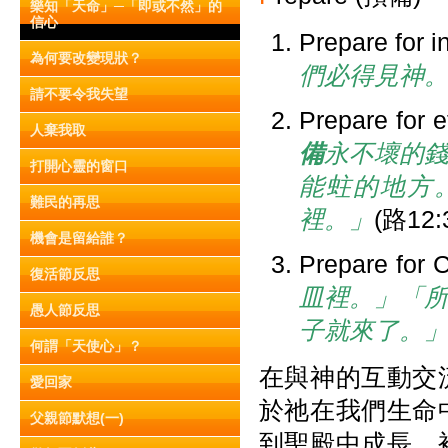
樂知「天命」─「即或不然」的
信心
Prepare for i
為何要改變現狀？
們必得見神
請不要令我失望
Prepare for e
人棄我取
備
永不壞的
打開心靈的窗口
能蛀的地方
難民的再思
裡。」
(路12:
機會是留給誰？
Prepare for C
復活節反思
皿裡。」「
愚人節反思
子就來了。
何謂「天使心」？
在與神的互動交
愛回家
於祂在我們生命
父親節默想(一)
到聖殿中成長，