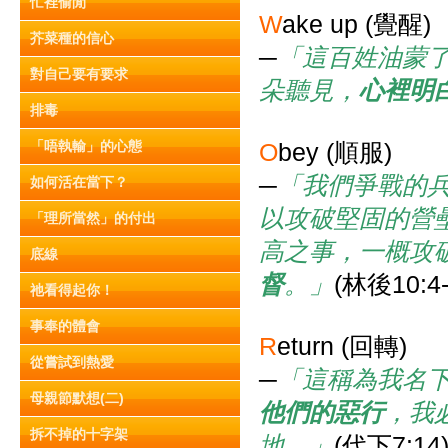
忙裡偷閒
W
ake up (覺醒)
芥菜種的信心
─
「這百姓油蒙
對自己要有要求
朵聽見，
心裡明
排毒
「唔執輸」的心態
O
bey (順服)
─
「我們爭戰的
如何活在當下？
以攻破堅固的營
「理所當然」的付出
高之事，一概攻
底線
督
。」
(林後10:4-
祂看得起你！
事奉的體會
R
eturn (回轉)
從嘗試到熱愛
─
「這稱為我名
母親節默想(二)
他們的惡行
，我
拆不掉的十字架
地。」
(代下7:14