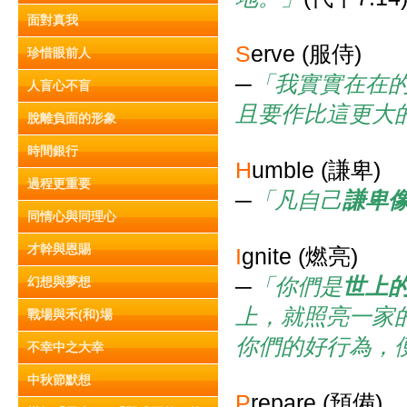
面對真我
S
erve (服侍)
珍惜眼前人
─
「我實實在在
人盲心不盲
且要作比這更大
脫離負面的形象
時間銀行
H
umble (謙卑)
過程更重要
─
「凡自己
謙卑
同情心與同理心
才幹與恩賜
I
gnite (燃亮)
─
「你們是
世上
幻想與夢想
上，就照亮一家
戰場與禾(和)場
你們的好行為，
不幸中之大幸
中秋節默想
P
repare (預備)