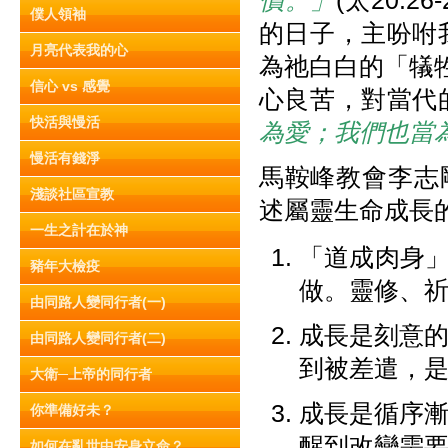
價。」
(太20:
僕人領袖
的日子，主吩咐
月亮代表我的心
為祂白白的「犠
信心 vs 感覺
心良苦，對當代
快活與慢活
為愛；我們也當
慢活有錢淨
馬鞍峰教會李志
淺談社區宣教
述屬靈生命成長
一生之計在於神
「道成肉身
豬年大檢疫
做。靈修、
由同路人變同行者(一)
成長是刻意
由同路人變同行者(二)
到被差遣，
大衛─上帝的同行者
成長是循序
你準備好未？
醒到改變需
如何在亂世中安身立命？