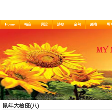
Home
福音
見證
詩歌
金句
經卷
馬
鼠年大檢疫(八)