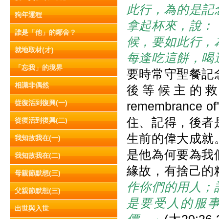
此行，為的是記
狗年運程
拿起杯來，說：
誰是「他」的鄰舍？
候，要如此行，為的是記
就地取材(才)
每逢吃這餅，喝
「忘我」的境界
要時常守聖餐記
相識非偶然
後等候主的
從復活到復興(一)
remembrance
住、記得，後者
從復活到復興(二)
生前的偉大成就
我知故我在(一)
是他為何要為我
我知故我在(二)
緣故，有捨己的
母親節默想(三)
作你們的用人；
父親節默想(三)
是要受人的服
出世與入世