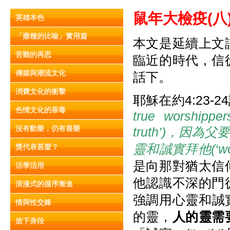
鼠年大檢疫(
八
英雄本色
「撒種的比喻」實用篇
本文是延續上文
苦難的再思
臨近的時代，信
傳媒與潮流文化
話下。
消費文化的衝擊
耶穌在約4:23-2
色情文化的荼毒
true worshipper
沒有歡樂，仍有喜樂
truth’)
，因為父
靈和誠實拜他(‘worship
獎代表甚麼？
是向那對猶太信
活學活用
他認識不深的門
浪漫式的循序漸進
強調用心靈和誠實(s
情與性交鋒
的靈，
人的靈需
放下身段