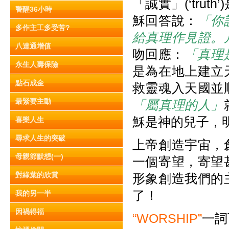
「誠實」(‘tru
警醒36小時
穌回答說：
「你
多作主工多受苦?
給真理作見證。
八達通增值
吻回應：
「真理
永生人壽保險
是為在地上建立
點石成金
救靈魂入天國並
最緊要主動
「屬真理的人」
穌是神的兒子，
喜樂人生
尋求人生的突破
上帝創造宇宙，
母親節默想(一)
一個寄望，寄望
對綠葉的欣賞
形象創造我們的
了！
我的另一半
因禍得福
“WORSHIP”
一詞