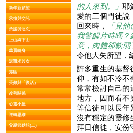
的人來到。」
耶
新年新願望
愛的三個門徒說
承擔與交託
回來時，
「見他
承諾與淡忘
我警醒片時嗎？
上山與下山
意，肉體卻軟弱
華麗轉身
令他大失所望，
退而求其次
許多重生的基督
落區
仰，有如不冷不
受難與「復活」
常常檢討自己的
改善關係
地方，因而看不
心靈小屋
等信徒可以長年
逆轉思維
沒有穩定的靈修
父親節默想(二)
拜日信徒，安份