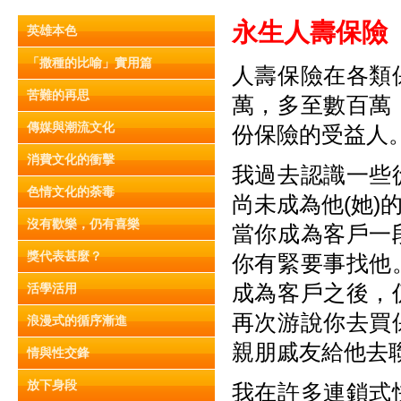
永生人壽保險
英雄本色
「撒種的比喻」實用篇
人壽保險在各類
苦難的再思
萬，多至數百萬
傳媒與潮流文化
份保險的受益人
消費文化的衝擊
我過去認識一些
色情文化的荼毒
尚未成為他(她
沒有歡樂，仍有喜樂
當你成為客戶一
獎代表甚麼？
你有緊要事找他
成為客戶之後，
活學活用
再次游說你去買
浪漫式的循序漸進
親朋戚友給他去
情與性交鋒
放下身段
我在許多連鎖式