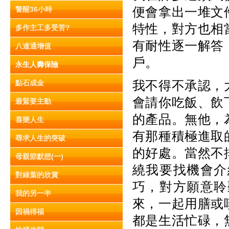
便會拿出一堆文
警醒36小時
特性，對方也相
多作主工多受苦?
有耐性逐一解答
八達通增值
戶。
永生人壽保險
我不得不承認，
點石成金
會請你吃飯、飲
最緊要主動
的產品。無他，
喜樂人生
有那種積極進取
尋求人生的突破
的好處。當然不
母親節默想(一)
繞我要找機會介
對綠葉的欣賞
巧，對方願意聆
我的另一半
來，一起用膳或
因禍得福
都是生活忙碌，