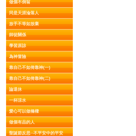
做個不倒翁
同是天涯淪落人
放手不等如放棄
師徒關係
學習原諒
為神冒險
靠自己不如倚靠神(一)
靠自己不如倚靠神(二)
論退休
一杯涼水
愛心可以做橋樑
做個有品的人
聖誕節反思─不平安中的平安