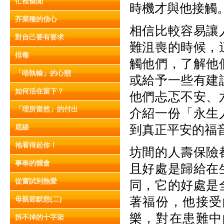
忙裡偷閒
時機才與他接觸
芥菜種的信心
相信比較容易讓
對自己要有要求
難沮喪的時候，
排毒
觸他們，了解他
「唔執輸」的心態
或給予一些有建
如何活在當下？
他們忐忑不安、
「理所當然」的付出
介紹一份「永生
到真正平安的福
底線
祂看得起你！
坊間的人壽保險
事奉的體會
且好處是歸給在
從嘗試到熱愛
同，它的好處是
著福份，他接受
母親節默想(二)
樂，對在患難中
拆不掉的十字架