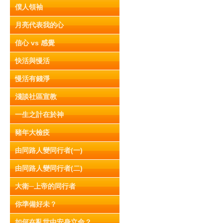
僕人領袖
月亮代表我的心
信心 vs 感覺
快活與慢活
慢活有錢淨
淺談社區宣教
一生之計在於神
豬年大檢疫
由同路人變同行者(一)
由同路人變同行者(二)
大衛─上帝的同行者
你準備好未？
如何在亂世中安身立命？