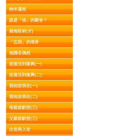
狗年運程
誰是「他」的鄰舍？
就地取材(才)
「忘我」的境界
相識非偶然
從復活到復興(一)
從復活到復興(二)
我知故我在(一)
我知故我在(二)
母親節默想(三)
父親節默想(三)
出世與入世