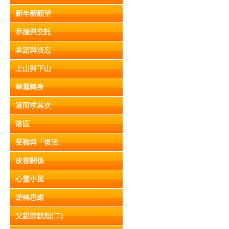
新年新願望
承擔與交託
承諾與淡忘
上山與下山
華麗轉身
退而求其次
落區
受難與「復活」
改善關係
心靈小屋
逆轉思維
父親節默想(二)