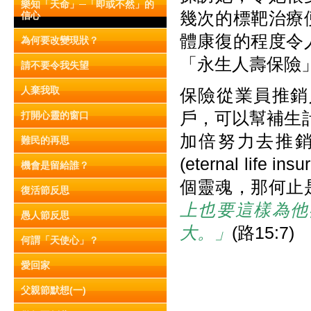
樂知「天命」─「即或不然」的
幾次的標靶治療
信心
體康復的程度令
為何要改變現狀？
「永生人壽保險
請不要令我失望
人棄我取
保險從業員推銷
戶，可以幫補生計
打開心靈的窗口
加倍努力去推
難民的再思
(eternal li
機會是留給誰？
個靈魂，那何止
復活節反思
上也要這樣為他
愚人節反思
大。」
(路15:7)
何謂「天使心」？
愛回家
父親節默想(一)