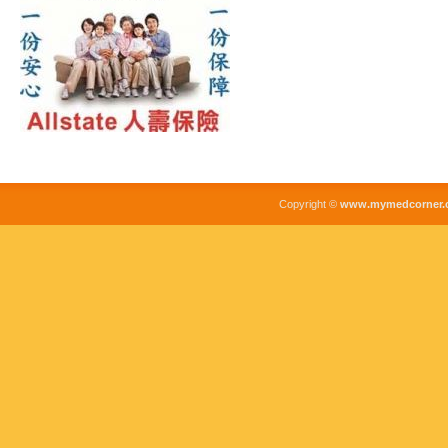
Copyright ©
www.mymedcorner