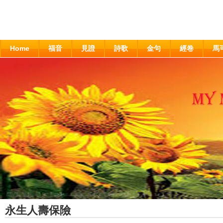
Home
福音
見證
詩歌
金句
經卷
馬
永生人壽保險