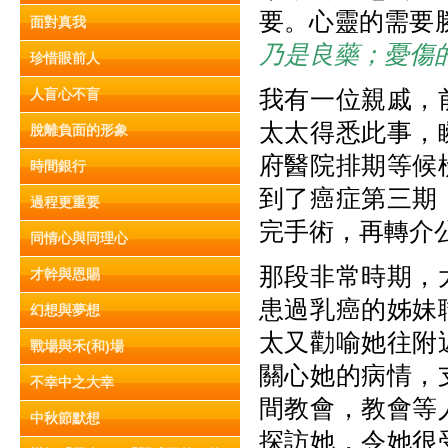
要。心靈的需要勝
面對真我
乃是良藥；憂傷
珍惜眼前人
我有一位親戚，
人盲心不盲
太太得悉此事，
脫離負面的形象
府醫院排期等候
時間銀行
到了癌症第三期
過程更重要
完手術，再轉介
同情心與同理心
那段非常時期，
才幹與恩賜
患過乳癌的姊妹
幻想與夢想
太又勸喻她往附
戰場與禾(和)場
關心她的病情，
不幸中之大幸
間教會，教會等
中秋節默想
探訪她，令她很