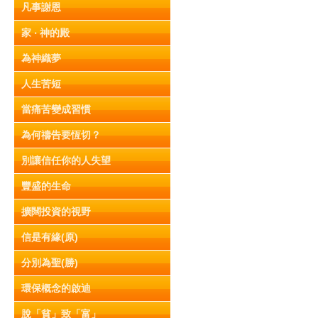
凡事謝恩
家 ‧ 神的殿
為神織夢
人生苦短
當痛苦變成習慣
為何禱告要恆切？
別讓信任你的人失望
豐盛的生命
擴闊投資的視野
信是有緣(原)
分別為聖(勝)
環保概念的啟迪
脫「貧」致「富」