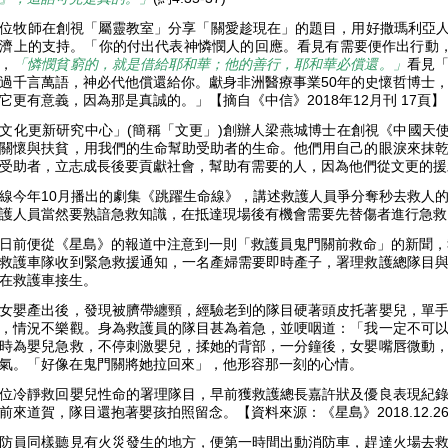
位牧師在創視「屬靈教室」分享「關愛趁現在」的題目，用好撒瑪利亞人的
濟上的支持。「你的付出代表神憐憫人的回應。看見有需要便作出行動，否
，
「憐憫貧窮的，就是借給耶和華；他的善行，耶和華必償還。」
看見
過千言萬語，神必代他償還給你。獻身非洲醫療事業50年的史懷哲博士
它更有意義，因為那是真誠的。」【摘自《中信》2018年12月刊 17頁
文化更新研究中心」(簡稱「文更」)創辦人
梁燕城博士
在創視《中國天
關懷與扶貧，用我們的生命幫助受助者的生命。他們用自己的眼淚來抹
受助者，立志成長後要貢獻社會，幫助有需要的人，因為他們從文更的
線今年10月播出的劇集《跳躍生命線》，講述救護人員爭分奪秒去救人
護人員當然要熟諳急救知識，在抵達現場後有機會需要先替傷者進行急
日前便從《星島》的報道中注意到一則「救護員鬼門關前救命」的新聞，
救護車隊收到緊急救援通知，一名產婦需要即時產子，署理救護總隊目
在救護車接生。
女嬰產出後，發現被臍帶纏頸，經驗老到的隊目硬著頭皮托著嬰兒，單
，情況不樂觀。身為救護員的隊目甚為着急，並哽咽道：「我一定不可
時為嬰兒急救，不停刺激嬰兒，揉她的背部，一分鐘後，女嬰嘴唇微動
氣。「好像在鬼門關將她拉回來」，他形容那一刻的心情。
位冷靜救回嬰兒性命的署理隊目，早前獲救護總長嘉許狀及優良表現紀
前來道賀，隊目還抱著嬰孩拍照留念。【資料來源：《星島》2018.12.26
防員同樣聽見有火災發生的地方，便第一時間出動消防車，趕達火場去