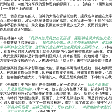
們到這裡，向他們分享我的愛和恩典的原因了。』」【摘自：《國際差傳協
！──迎難再上的宣教」】
只是一個寂寂無名的人，但神的大能在背後托住我，讓我迄今都能在文
而上接受挑戰，因我已飽歷身體折磨的風霜。如果我連一個小社區的福
被神呼召作跨地域、跨文化的長期宣教士畢竟少之又少，反而我覺得每
作為宣教路途的開始。
羅在林後4:7說，
「我們有這寶貝放在瓦器裡，要顯明這莫大的能力是
」
是指甚麼？接著他說：
「我們四面受敵…身上常帶著耶穌的死，使耶
常為耶穌被交於死地，使耶穌的生在我們這必死的身上顯明出來。」
(林
，看看神如何救人的靈魂！就是人剛硬的心如何被聖靈感動而軟化。從耶
，我們意識到耶穌是針對撒瑪利亞婦人打井水的需要，向她傳遞「活水
方需要作為接觸的開始，之後總可找到「切入點」來打開話題去進行溝
喜歡做高難度的事來彰顯祂的大能。最難的事可能就是感動一個心地剛
人。神就最喜歡做這等事，因神最喜歡接受挑戰。神確實喜歡挑難，也
上，信靠祂的大能大力，作剛強的人。我正是想親身經歷一下神如何在
約《先知書》中的阿摩司也是南國猶大的一名普通人─
「我原不是先知，
人，又是修理桑樹的」
(摩7:14)。他自言沒有甚麼了不起，卻被神呼
要求我們對祂呼召我們所作的事奉上表現順服、忠心、堅持和不怕失敗
力。有時我們太關注後果、要面子。上帝不是關注效果，而是我們的心
亞婦人傳福音時，撒下了一顆福音種籽，成功引導了敘加這小城裡的人
：
「舉目向田觀看，莊稼已經熟了，可以收割了。…叫撒種的和收割的
』，這話可見是真的。」
(約4:35-37)