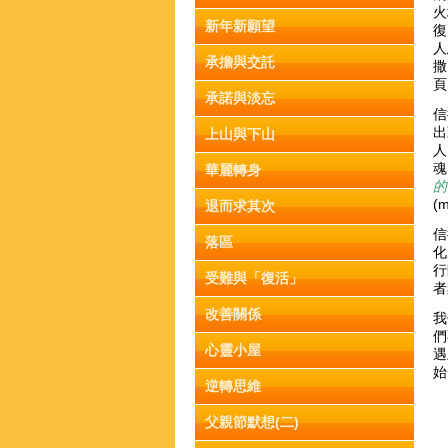
火
新年新願望
復
人
承擔與交託
撒
承諾與淡忘
信
出
上山與下山
人
魂
華麗轉身
(
退而求其次
信
落區
化
行
受難與「復活」
者
改善關係
我
們
心靈小屋
遇
始
逆轉思維
父親節默想(二)