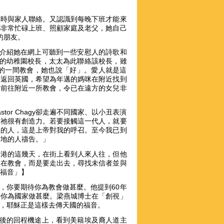
隨時與家人聯絡。又認識到每晚下班才能來
都非常忙碌上班、照顧家庭及老父，她自己
y的朋友。
會介紹她在網上可聽到一些安慰人的詩歌和
儀的幼稚園校長，太太為此聯絡該校長，雖
的一間教會，她也說「好」。愛人就是這
要返回英國，希望為年邁的媽咪在附近找到
行前往附近一所教會，令已在遠方的女兒非
or Chagy卻走遍不同國家、以小丑表演
到祂很有創造力。若要接觸這一代人，就要
家的人，這是上帝對我的呼召。至今我已到
當地的人禱告。」
香港的這幾天，在街上看到人來人往，但他
留在教會，而是要走出去，尋找未信者並與
傳福音」】
，你要期待你為教會做甚麼。他提到60年
待你為國家做甚麼。梁燕城博士在「創視」
方，耶穌正是這樣去傳天國的福音。
公幹後的回程機途上，看到美籍埃及裔人道主