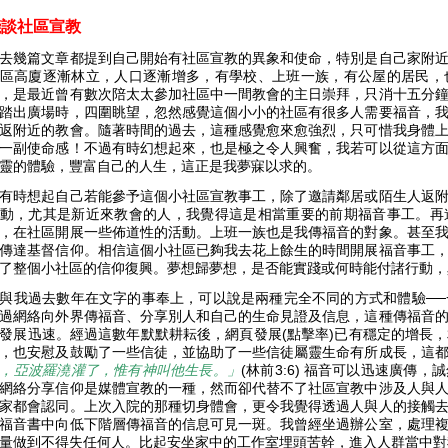
淺談社區宣教
去幾篇文章都提到自己開始有社區宣教的異象和使命，特別是自己家附
區高廈逐漸林立，人口逐漸增多，有學校、上班一族，有公屋的居民，
，是最近曾有數次陪太太參加社區中一間教會的主日崇拜，只消十五分
踏出廣場時，四圍眺望，忽然感覺這個小小的社區有很多人需要福音，
返附近的教會。隨著時間的過去，這種感覺愈來愈強烈，只可惜我身體
一副使命感！不過有時幻想起來，也是極之令人興奮，我若可以從這方
靈的體驗，豐富自己的人生，這正是我夢寐以求的。
有時想起自己若能參予這個小社區宣教事工，除了邀請鄰居或陌生人返
動，尤其是新近來教會的人，我覺得這是相當重要的前期福音事工。再
，在社區開展一些佈道性的活動。上班一族也是我傳福音的對象。甚至
傳達基督信仰。相信這個小社區已夠我去花上餘生的時間開展福音事工
了整個小社區的信仰復興。夢想歸夢想，是否能實踐或何時能付諸行動
與我過去數年在文字的事奉上，可以說是兩種完全不同的方式和體驗─
過網絡向外界傳福音、分享別人和自己的生命見證及信息，這種傳福音
發展迅速。經過這數年默默耕耘後，網頁發展(點擊率)已有穩定的增長
，也安慰及鼓勵了一些信徒，並協助了一些信徒屬靈生命有所成長，這
，亞波羅澆灌了，惟有神叫他生長。」
(林前3:6) 福音可以迅速廣傳
網絡分享信仰是媒體宣教的一種，然而卻代替不了社區宣教中涉及人與
家都會認同。上次入院的那種切身體會，更令我覺得透過人與人的接觸
福音書中向低下階層傳福音的信息可見一斑。我曾經坐過辦公室，處理
量做到不得失任何人。比起安坐家中的工作室埋頭苦幹，進入人群當中