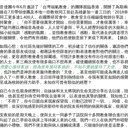
音使團今年6月邀請了「台灣福氣教會」的團隊親臨香港，開辦了為期
後在7月帶領使團及本地一些教牧同工前赴高雄參加一連三日的「2018
同工更多達1,400人。在國際研習會中，教會堂主任楊錫儒牧師分享說
持聚會」；「你不需要很厲害才開始，但你需要開始，才會很厲害！」
門徒均應以傳福音為使命，人人皆可參與，平凡人經歷到福音的大能和
福小組強調「感動的氛圍」，並指教會應以「感動」取代過去的講道理
到被關懷，令他們有所感動，他們自然便願意留下來或下周再來。【摘自：《
如我心想：在社區先做好關懷的工作，初步建立了信任的關係，邀請他
會的慕道朋友或信徒，都應該有些跟進的行動表達教會對他們的關注，
小組，更容易對教會產生歸屬感。可惜許多教會沒有作出任何跟進行動
的人士，來三兩次便有很多藉口不想再來，縱使繼續留在教會，也不容易產
用愛心接待客旅；因為曾有接待客旅的，不知不覺就接待了天使。」
我
，也許他們是神所差來服侍教會的「天使」，甚至他朝可能成為傳道人
步入了一所華人教會，主日崇拜後受到熱情款待，令我有賓至如歸的感
至成為牧師的得力助手。未知你可曾有類似的經歷？
自己今次也親身經歷到，自妹妹和太太將我的生命見證分享出去以後，
時，他甚至想到有空時帶我去遊車河，以表達他真摯的關懷。我知他工
：「不用了，你今日親自來我家探望我，行動已證明了一切。」同樣，
慰問，並深切地感受到同房那些年長的院友長時間的病困和孤寂，很渴
安夜前的星期天晚上，便與太太一同參予了該院與十多間教會聯合進行
勾起了自己早前在病床上等待家人來的心情。我們一行人在病房門外唱
備的小禮物。我們不便主動與病人接觸或溝通，只能做到的便是這麼多