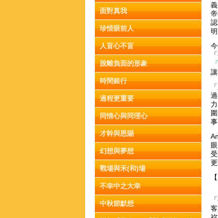
義
面對真我
帝
認
珍惜眼前人
明
人盲心不盲
今
「
脫離負面的形象
『
讓
時間銀行
「
過
過程更重要
力
圍
同情心與同理心
才幹與恩賜
A
眼
幻想與夢想
受
更
戰場與禾(和)場
【
不幸中之大幸
「
中秋節默想
客
祢