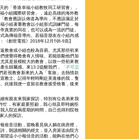
兩天的「香港幸福小組教牧同工研習會」，
幸福小組國際研習會」，遠赴高雄的海外教
：「教會應該以佈道為導向，不應該滿足於
幸福小組著重教會以小組形式訓練門徒，每
上帝真實的同在，也可以成為一流的門徒。
方式為傳福音導向。若福音朋友在小組內感
創世電視》2018年12月刊8-9頁】
們返教會或小組也較為容易。尤其那些初來
他們便覺得教會有人情味。若能鼓勵他們加
，尤其是規模較大的教會，以致一些初來教
生歸屬感。來13:2提醒我們，
「不可忘
們若視教會新來的人為「客旅」去熱情款
或宣教士。記得年輕時剛赴美進修的我，隻
覺。此後我便一直留在教會接受牧養，後來
陸續有親友來我家探訪，特別有位表弟來我
作忙，有家庭要照顧，我心領及即時婉拒
在我入院近兩星期的時間，自己也得到院牧
望家人的探訪。
的報隹音活動，當晚看見病人躺在病房裡，
聖詩，朗讀相關的經文，並入房派送由院方
，期望這小小報佳音的活動，能夠在他們心