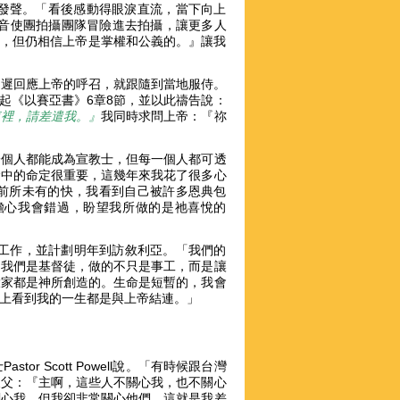
受害者發聲。「看後感動得眼淚直流，當下向上
與影音使團拍攝團隊冒險進去拍攝，讓更多人
寬恕，但仍相信上帝是掌權和公義的。』讓我
想再延遲回應上帝的呼召，就跟隨到當地服侍。
起《以賽亞書》6章8節，並以此禱告說：
這裡，請差遣我。』
我同時求問上帝：『祢
一個人都能成為宣教士，但每一個人都可透
命中的命定很重要，這幾年來我花了很多心
前所未有的快，我看到自己被許多恩典包
擔心我會錯過，盼望我所做的是祂喜悅的
教工作，並計劃明年到訪敘利亞。「我們的
。我們是基督徒，做的不只是事工，而是讓
大家都是神所創造的。生命是短暫的，我會
身上看到我的一生都是與上帝結連。」
】
 Scott Powell說。「有時候跟台灣
天父：『主啊，這些人不關心我，也不關心
關心我，但我卻非常關心他們。這就是我差