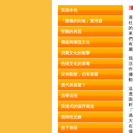
英雄本色
過
「撒種的比喻」實用篇
社
的
苦難的再思
來
們
傳媒與潮流文化
有
屬
消費文化的衝擊
我
色情文化的荼毒
活
作
沒有歡樂，仍有喜樂
傭
動
獎代表甚麼？
這
透
活學活用
面
籽
浪漫式的循序漸進
了
過
情與性交鋒
大
在
放下身段
儘