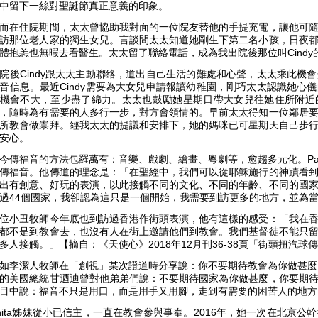
中留下一絲對聖誕節真正意義的印象。
而在住院期間，太太曾協助我對面的一位院友替他的手提充電，讓他可
訪那位老人家的獨生女兒。言談間太太知道她剛生下第二名小孩，日夜
體抱恙也無暇去看醫生。太太留了聯絡電話，成為我出院後那位叫Cind
院後Cindy跟太太主動聯絡，道出自己生活的難處和心聲，太太乘此機
音信息。最近Cindy需要為大女兒申請報讀幼稚園，剛巧太太認識她心
機會不大，至少盡了綿力。太太也鼓勵她星期日帶大女兒往她住所附近
，隨時為有需要的人多行一步，對方會領情的。早前太太得知一位鄰居
所教會做崇拜。經我太太的提議和安排下，她的媽咪已可星期天自己步
常安心。
今傳福音的方法包羅萬有：音樂、戲劇、繪畫、粵劇等，愈趨多元化。Past
傳福音。他傳道的理念是：「在聖經中，我們可以從耶穌施行的神蹟看
出有創意、好玩的表演，以此接觸不同的文化、不同的年齡、不同的國
過44個國家，我卻認為這只是一個開始，我需要到訪更多的地方，並為
位小丑牧師今年底也到訪過香港作街頭表演，他有這樣的感受：「我在
都不是到教會去，也沒有人在街上邀請他們到教會。我們基督徒不能只
多人接觸。」【摘自：《天使心》2018年12月刊36-38頁「街頭扭汽球
如李潔人牧師在「創視」某次證道時分享說：你不要期待教會為你做甚麼
的美國總統甘迺迪曾對他弟弟們說：不要期待國家為你做甚麼，你要期
目中說：福音不只是用口，而是用手又用腳，走到有需要的困苦人的地
nita姊妹從小已信主，一直在教會參與事奉。2016年，她一次在北京