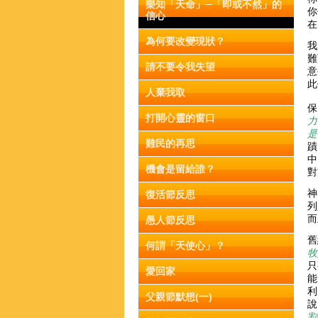
樂知「天命」─「即或不然」的
你
信心
在
為何要改變現狀？
我
難
請不要令我失望
意
此
人棄我取
保
打開心靈的窗口
力
是
難民的再思
蹟
中
機會是留給誰？
對
神
復活節反思
列
而
愚人節反思
舊
何謂「天使心」？
牧
只
愛回家
能
利
父親節默想(一)
說
割