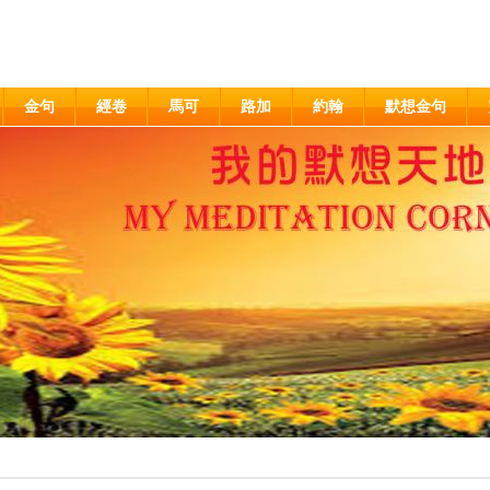
金句
經卷
馬可
路加
約翰
默想金句