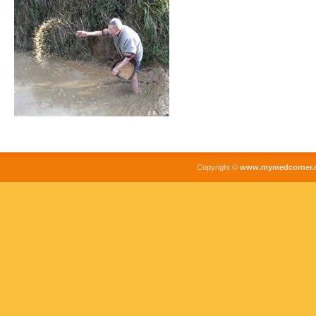
Copyright ©
www.mymedcorner