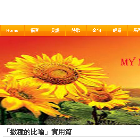
Home
福音
見證
詩歌
金句
經卷
馬
「撒種的比喻」實用篇