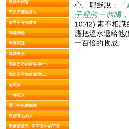
做個不倒翁
心。耶穌說：
「
同是天涯淪落人
子裡的一個喝
10:42) 素
放手不等如放棄
應把溫水遞給他
師徒關係
一百倍的收成。
學習原諒
為神冒險
靠自己不如倚靠神(一)
靠自己不如倚靠神(二)
論退休
一杯涼水
愛心可以做橋樑
做個有品的人
聖誕節反思─不平安中的平安