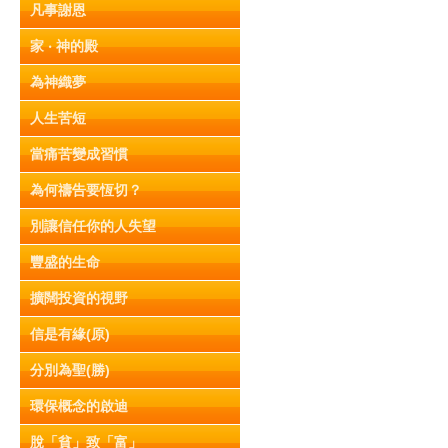
凡事謝恩
家 ‧ 神的殿
為神織夢
人生苦短
當痛苦變成習慣
為何禱告要恆切？
別讓信任你的人失望
豐盛的生命
擴闊投資的視野
信是有緣(原)
分別為聖(勝)
環保概念的啟迪
脫「貧」致「富」