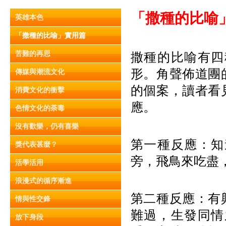
「撒種的比喻
英雄本色
「撒種的比喻」實用篇
苦難的再思
撒種的比喻有四
形。角聲佈道團
傳媒與潮流文化
的個案，讀者看
消費文化的衝擊
應。
色情文化的荼毒
沒有歡樂，仍有喜樂
第一種反應：知
獎代表甚麼？
旁，飛鳥來吃盡
活學活用
浪漫式的循序漸進
第二種反應：有
情與性交鋒
難過，生發同情
放下身段