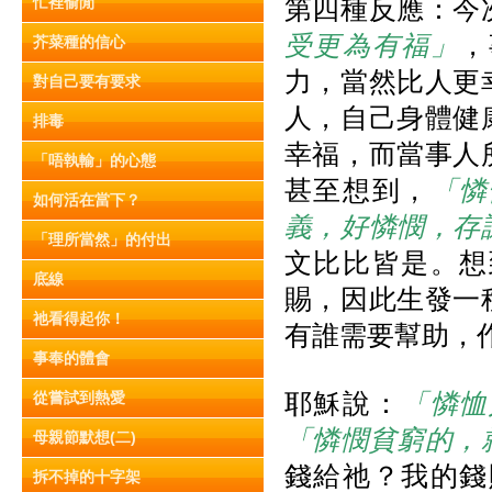
忙裡偷閒
第四種反應：今
受更為有福」
，
芥菜種的信心
力，當然比人更
對自己要有要求
人，自己身體健
排毒
幸福，而當事人
「唔執輸」的心態
甚至想到，
「憐
如何活在當下？
義，好憐憫，存
「理所當然」的付出
文比比皆是。想
底線
賜，因此生發一
祂看得起你！
有誰需要幫助，
事奉的體會
耶穌說：
「憐恤
從嘗試到熱愛
「憐憫貧窮的，
母親節默想(二)
錢給祂？我的錢
拆不掉的十字架