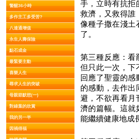
手，立時有抗拒
警醒36小時
救濟，又救得誰
多作主工多受苦?
像種子撒在淺土
八達通增值
了。
永生人壽保險
點石成金
第三種反應：看
最緊要主動
但只此一次，下
喜樂人生
回應了聖靈的感
尋求人生的突破
的感動，去作出
母親節默想(一)
避，不欲再看月
對綠葉的欣賞
濟的篇幅。這就
能繼續健康地成
我的另一半
因禍得福