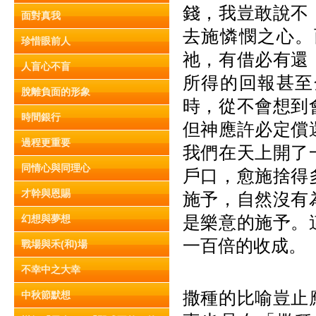
錢，我豈敢說不
面對真我
去施憐憫之心。
珍惜眼前人
祂，有借必有還
人盲心不盲
所得的回報甚至
脫離負面的形象
時，從不會想到
時間銀行
但神應許必定償
過程更重要
我們在天上開了
同情心與同理心
戶口，愈施捨得
才幹與恩賜
施予，自然沒有
是樂意的施予。
幻想與夢想
一百倍的收成。
戰場與禾(和)場
不幸中之大幸
撒種的比喻豈止
中秋節默想