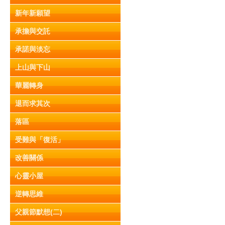
新年新願望
承擔與交託
承諾與淡忘
上山與下山
華麗轉身
退而求其次
落區
受難與「復活」
改善關係
心靈小屋
逆轉思維
父親節默想(二)