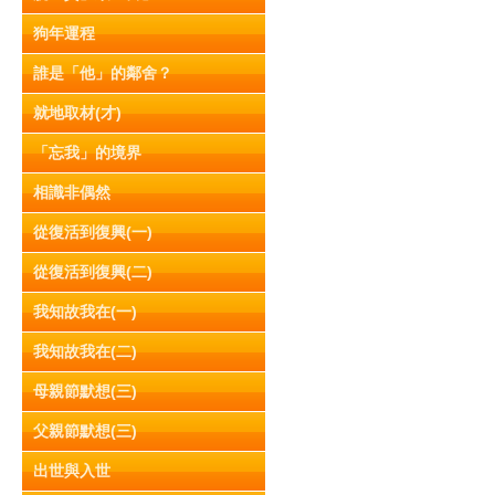
狗年運程
誰是「他」的鄰舍？
就地取材(才)
「忘我」的境界
相識非偶然
從復活到復興(一)
從復活到復興(二)
我知故我在(一)
我知故我在(二)
母親節默想(三)
父親節默想(三)
出世與入世