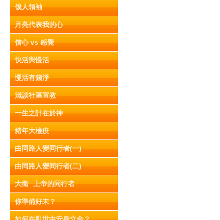
僕人領袖
月亮代表我的心
信心 vs 感覺
快活與慢活
慢活有錢淨
淺談社區宣教
一生之計在於神
豬年大檢疫
由同路人變同行者(一)
由同路人變同行者(二)
大衛─上帝的同行者
你準備好未？
如何在亂世中安身立命？