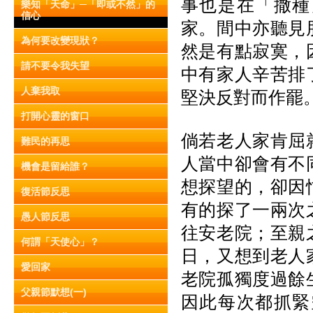
事也是在「撒種
樂知「天命」─「即或不然」的
信心
家。間中亦聽見
為何要改變現狀？
然是有點寂寞，
請不要令我失望
中有家人辛苦排
人棄我取
堅決反對而作罷
打開心靈的窗口
倘若老人家肯屈
難民的再思
人當中卻會有不
機會是留給誰？
想探望的，卻因
復活節反思
有的探了一兩次
愚人節反思
往安老院；至親
何謂「天使心」？
日，又想到老人
愛回家
老院孤獨度過餘
父親節默想(一)
因此每次都抓緊