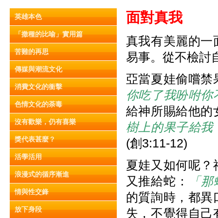
面對真我
英雄本色
「撒種的比喻」實用篇
真我有美麗的一
苦難的再思
易事。從不檢討
傳媒與潮流文化
亞當夏娃偷嚐禁
消費文化的衝擊
你吃了我吩咐你
色情文化的荼毒
給神所賜給他的
沒有歡樂，仍有喜樂
樹上的果子給我
獎代表甚麼？
(創3:11-12)
活學活用
夏娃又如何呢？
浪漫式的循序漸進
又推給蛇：
「那
情與性交鋒
的質詢時，都異
放下身段
失，不覺得自己