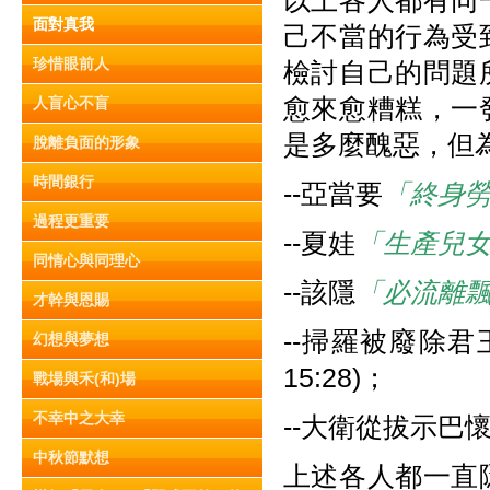
以上各人都有同
面對真我
己不當的行為受
珍惜眼前人
檢討自己的問題
愈來愈糟糕，一
人盲心不盲
是多麼醜惡，但
脫離負面的形象
時間銀行
--亞當要
「終身
過程更重要
--夏娃
「生產兒
同情心與同理心
--該隱
「必流離
才幹與恩賜
--掃羅被廢除
幻想與夢想
15:28)；
戰場與禾(和)場
不幸中之大幸
--大衛從拔示巴
中秋節默想
上述各人都一直