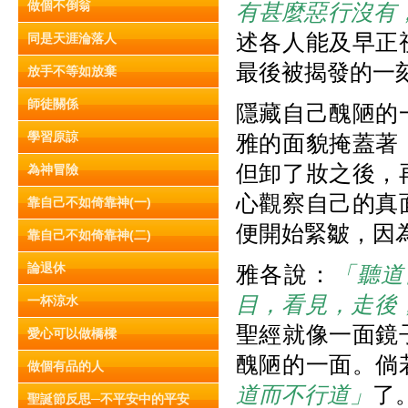
做個不倒翁
有甚麼惡行沒有
述各人能及早正
同是天涯淪落人
最後被揭發的一
放手不等如放棄
師徒關係
隱藏自己醜陋的
學習原諒
雅的面貌掩蓋著
但卸了妝之後，
為神冒險
心觀察自己的真
靠自己不如倚靠神(一)
便開始緊皺，因
靠自己不如倚靠神(二)
論退休
雅各說：
「聽道
目，看見，走後
一杯涼水
聖經就像一面鏡
愛心可以做橋樑
醜陋的一面。倘
做個有品的人
道而不行道」
了
聖誕節反思─不平安中的平安