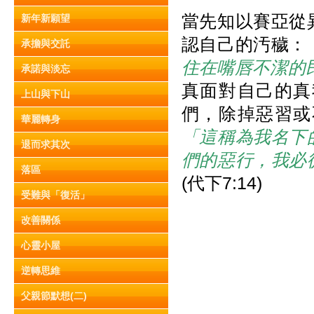
當先知以賽亞從
新年新願望
認自己的汚穢：
承擔與交託
住在嘴唇不潔的
承諾與淡忘
真面對自己的真
上山與下山
們，除掉惡習或
華麗轉身
「這稱為我名下
退而求其次
們的惡行，我必
落區
(代下7:14)
受難與「復活」
改善關係
心靈小屋
逆轉思維
父親節默想(二)