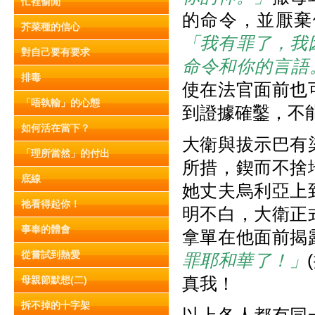
忙裡偷閒
的命令，並厭棄
芥菜種的信心
「我有罪了，我
對自己要有要求
命令和你的言語
排毒
使在法官面前也
「唔執輸」的心態
到證據確鑿，不
如何活在當下？
大衛與拔示巴有
「理所當然」的付出
所措，鍥而不捨
底線
她丈夫烏利亞上
祂看得起你！
明不白，大衛正
事奉的體會
拿單在他面前揭
從嘗試到熱愛
罪耶和華了！」
真我！
母親節默想(二)
拆不掉的十字架