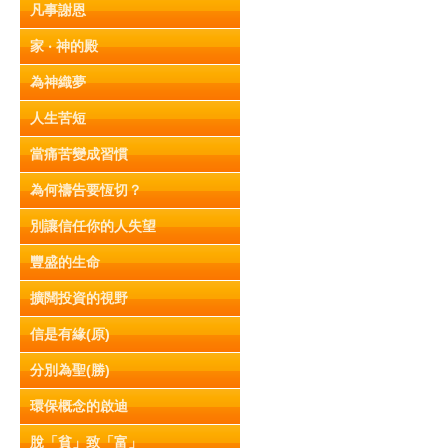
凡事謝恩
家 ‧ 神的殿
為神織夢
人生苦短
當痛苦變成習慣
為何禱告要恆切？
別讓信任你的人失望
豐盛的生命
擴闊投資的視野
信是有緣(原)
分別為聖(勝)
環保概念的啟迪
脫「貧」致「富」