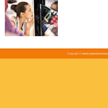
Copyright ©
www.mymedcorner