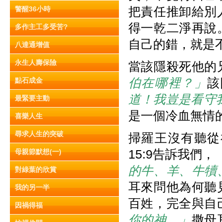
把責任推卸給別
警醒36小時
得一乾二淨再說
多作主工多受苦?
自己的錯，就是
八達通增值
永生人壽保險
當該隱殺死他的
伯在哪裡？」
該
點石成金
道！我豈是看守
最緊要主動
是一個冷血無情
喜樂人生
尋求人生的突破
掃羅王沒有聽從
15:9告訴我們，
母親節默想(一)
的牛、羊、牛犢
對綠葉的欣賞
耳來問他為何聽
我的另一半
百姓，完全與自
因禍得福
你的神。」
撒母