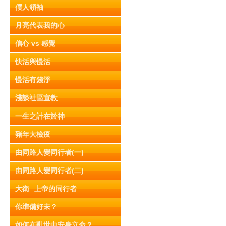
僕人領袖
月亮代表我的心
信心 vs 感覺
快活與慢活
慢活有錢淨
淺談社區宣教
一生之計在於神
豬年大檢疫
由同路人變同行者(一)
由同路人變同行者(二)
大衛─上帝的同行者
你準備好未？
如何在亂世中安身立命？