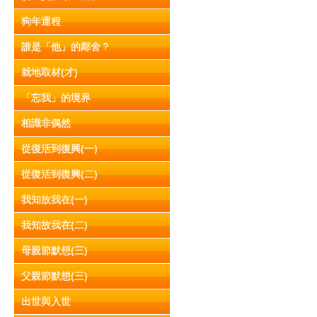
狗年運程
誰是「他」的鄰舍？
就地取材(才)
「忘我」的境界
相識非偶然
從復活到復興(一)
從復活到復興(二)
我知故我在(一)
我知故我在(二)
母親節默想(三)
父親節默想(三)
出世與入世