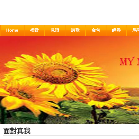
Home
福音
見證
詩歌
金句
經卷
馬
面對真我