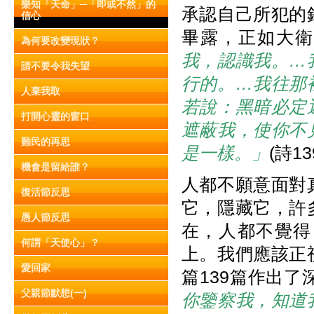
樂知「天命」─「即或不然」的
承認自己所犯的
信心
畢露，正如大衛
為何要改變現狀？
我，認識我。…
請不要令我失望
行的。…我往那
人棄我取
若說：黑暗必定
打開心靈的窗口
遮蔽我，使你不
難民的再思
是一樣。」
(詩139
機會是留給誰？
人都不願意面對
復活節反思
它，隱藏它，許
愚人節反思
在，人都不覺得
何謂「天使心」？
上。我們應該正
愛回家
篇139篇作出
父親節默想(一)
你鑒察我，知道