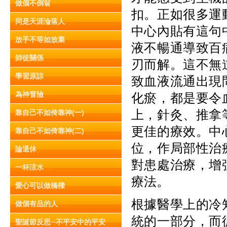
做個不倒翁
扣。正如很多運
同是天涯淪落人
中心內貼有這句
放手不等如放棄
液不暢通導致百
師徒關係
刃而解。這不無
學習原諒
致血液流通出現
為神冒險
化瘀，都是要令
上，針灸、推拿
靠自己不如倚靠神(一)
更佳的療效。中
靠自己不如倚靠神(二)
位，作局部性治
論退休
對患處治療，增
一杯涼水
療法。
愛心可以做橋樑
根據醫學上的冷
做個有品的人
統的一部分，而
聖誕節反思─不平安中的平安