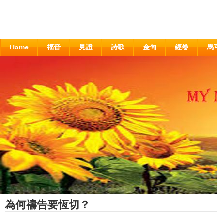
Home
福音
見證
詩歌
金句
經卷
馬
為何禱告要恆切？