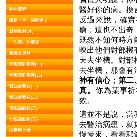
醫好你的病。換
狗年運程
反過來說，確實
誰是「他」的鄰舍？
癒，這也不出奇
就地取材(才)
既然不知何時方
「忘我」的境界
映出他們對部機
相識非偶然
天去坐機。對部
從復活到復興(一)
去坐機，那會有
從復活到復興(二)
神有信心；第二
我知故我在(一)
真。
你為某事祈
我知故我在(二)
效。
母親節默想(三)
這並不是說，當
父親節默想(三)
去醫治病患，就
出世與入世
慢慢來，看看耶