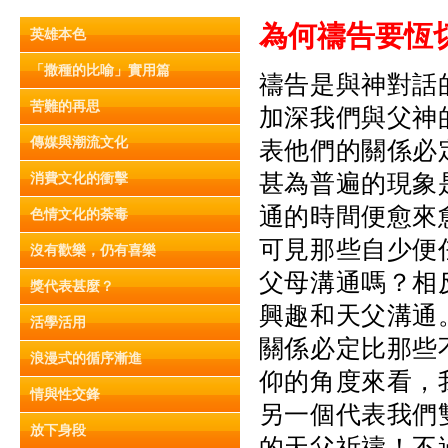
為何禱
告
要恆
英雄本色
「撒種的比喻」實用篇
禱告是與神對話
苦難的再思
加深我們與父神
傳媒與潮流文化
表他們的關係必
甚為普遍的現象
消費文化的衝擊
通的時間便愈來
色情文化的荼毒
可見那些自少便
沒有歡樂，仍有喜樂
父母溝通嗎？相
獎代表甚麼？
興趣和天父溝通
活學活用
關係必定比那些
浪漫式的循序漸進
仰的角度來看，
情與性交鋒
另一個代表我們
放下身段
的天父祈禱！不