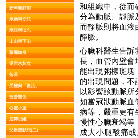
和組織中，從而
新年新願望
分為動脈、靜脈
承擔與交託
而靜脈則將血液
承諾與淡忘
靜脈。
上山與下山
心臟科醫生告訴
華麗轉身
長，血管內壁會
退而求其次
能出現粥樣斑塊
落區
的出現問題，不
受難與「復活」
以影響該動脈所
改善關係
如當冠狀動脈血
心靈小屋
病等，嚴重更有
逆轉思維
慢性心臟衰竭等
父親節默想(二)
成大小腿酸痛或