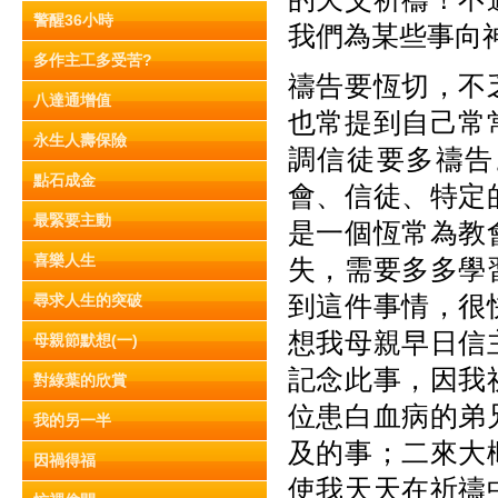
警醒36小時
我們為某些事向
多作主工多受苦?
禱告要恆切，不
八達通增值
也常提到自己常
永生人壽保險
調信徒要多禱告
點石成金
會、信徒、特定
最緊要主動
是一個恆常為教
喜樂人生
失，需要多多學
到這件事情，很
尋求人生的突破
想我母親早日信
母親節默想(一)
記念此事，因我
對綠葉的欣賞
位患白血病的弟
我的另一半
及的事；二來大
因禍得福
使我天天在祈禱