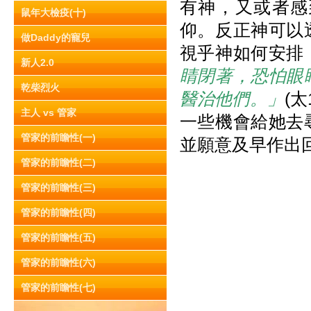
有神，又或者感
鼠年大檢疫(十)
仰。反正神可以
做Daddy的寵兒
視乎神如何安排
新人2.0
睛閉著，恐怕眼
乾柴烈火
醫治他們。」
(
主人 vs 管家
一些機會給她去
管家的前瞻性(一)
並願意及早作出
管家的前瞻性(二)
管家的前瞻性(三)
管家的前瞻性(四)
管家的前瞻性(五)
管家的前瞻性(六)
管家的前瞻性(七)