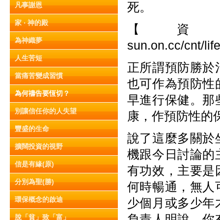
死。
凡事謝恩
家 ‧ 神的殿
【資料來
為神織夢
sun.on.cc/cnt/l
人生苦短
正所謂預防勝於
當痛苦變成習慣
也可作為預防性
為何禱告要恆切？
早進行保健。那
別讓信任你的人失望
康，作預防性的
豐盛的生命
說了這麼多關於
擴闊投資的視野
機跟今日討論的
信是有緣(原)
有功效，主要是
分別為聖(勝)
何時暢通，無人
環保概念的啟迪
少個月或多少年
負責人明說，你
脫「貧」致「富」