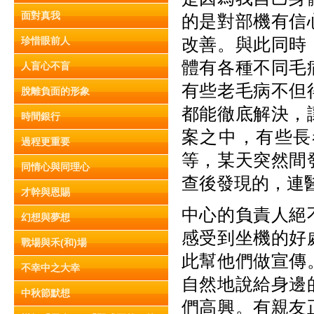
面對真我
的是對部機有信
改善。與此同時
珍惜眼前人
體有各種不同毛
人盲心不盲
有些老毛病不但
脫離負面的形象
都能徹底解決，
時間銀行
案之中，有些長
過程更重要
等，某天突然間
同情心與同理心
查後發現的，連
才幹與恩賜
中心的負責人絕
幻想與夢想
感受到坐機的好
戰場與禾(和)場
此幫他們做宣傳
不幸中之大幸
自然地說給身邊
中秋節默想
們高興。有親友