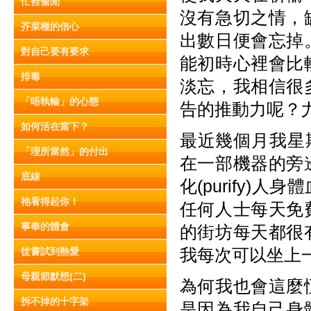
忙裡偷閒
沒有急切之情，
芥菜種的信心
出數日便會忘掉
對自己要有要求
能初時心裡會比
排毒
淡忘，我相信很
「唔執輸」的心態
告的推動力呢？
如何活在當下？
最近幾個月我星
「理所當然」的付出
在一部機器的旁
底線
化(purify
祂看得起你！
任何人士每天免
事奉的體會
的街坊每天都很
我每次可以坐上
從嘗試到熱愛
母親節默想(二)
為何我也會這麼
拆不掉的十字架
是因為我自己身