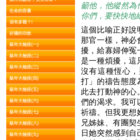
籲他，他縱然為
生命的容量
你們，要快快地
信有多難？!
這個比喻正好說
祈禱的功效
那官一樣，神必
鼠年大檢疫(一)
擾，給寡婦伸冤
鼠年大檢疫(二)
是一種煩擾，這
鼠年大檢疫(三)
沒有這種恆心，
鼠年大檢疫(四)
打」的禱告態度
鼠年大檢疫(五)
此去打動神的心
們的渴求。我可
鼠年大檢疫(六)
祈禱。但我更想
鼠年大檢疫(七)
兄姊妹、有團契
鼠年大檢疫(八)
日她突然感到自
鼠年大檢疫(九)