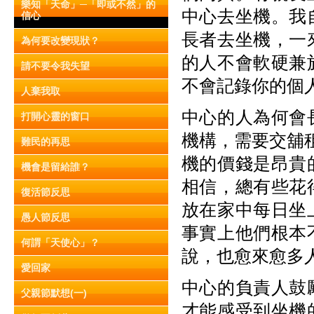
樂知「天命」─「即或不然」的
中心去坐機。我
信心
長者去坐機，一
為何要改變現狀？
的人不會軟硬兼
請不要令我失望
不會記錄你的個
人棄我取
中心的人為何會
打開心靈的窗口
機構，需要交舖
難民的再思
機的價錢是昂貴
機會是留給誰？
相信，總有些花
復活節反思
放在家中每日坐
愚人節反思
事實上他們根本
何謂「天使心」？
說，也愈來愈多
愛回家
中心的負責人鼓
父親節默想(一)
才能感受到坐機