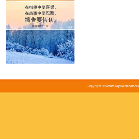
Copyright ©
www.mymedcorner