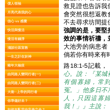
僕人領袖
救見證也告訴我
月亮代表我的心
會突然很想返教
不去尋求坊間提
信心 vs 感覺
強
調
的是，要堅
快活與慢活
效的事情祈
禱
，
慢活有錢淨
大池旁的病患者，
淺談社區宣教
倘若你有時來有
一生之計在於神
路18:1-5記載，
豬年大檢疫
心。說：『某城
由同路人變同行者(一)
有個寡婦，常
由同路人變同行者(二)
冤。」他多日不
大衛─上帝的同行者
人，只因這寡
你準備好未？
我！」』主說：
如何在亂世中安身立命？