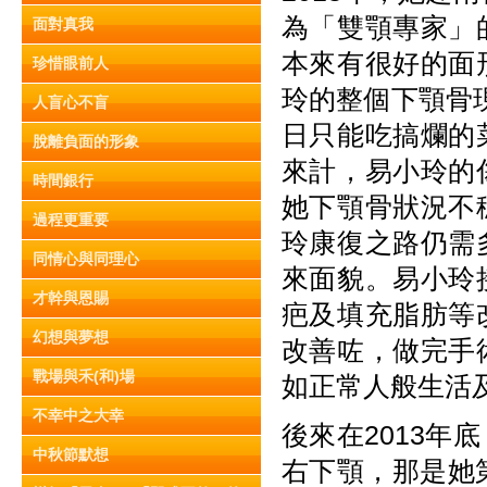
為「雙顎專家」
面對真我
本來有很好的面
珍惜眼前人
玲的整個下顎骨
人盲心不盲
日只能吃搞爛的
脫離負面的形象
來計，易小玲的
時間銀行
她下顎骨狀況不
過程更重要
玲康復之路仍需
同情心與同理心
來面貌。易小玲
才幹與恩賜
疤及填充脂肪等
幻想與夢想
改善咗，做完手
戰場與禾(和)場
如正常人般生活
不幸中之大幸
後來在2013
中秋節默想
右下顎，那是她