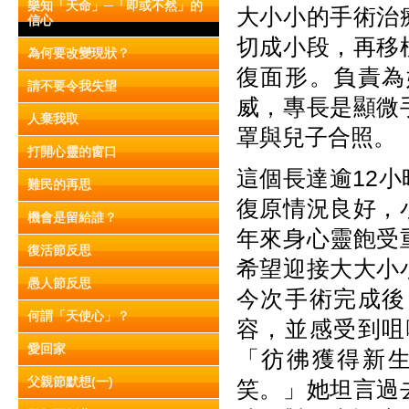
樂知「天命」─「即或不然」的
大小小的手術治
信心
切成小段，再移
為何要改變現狀？
復面形。負責為
請不要令我失望
威，專長是顯微
人棄我取
罩與兒子合照。
打開心靈的窗口
這個長達逾12
難民的再思
復原情況良好，
機會是留給誰？
年來身心靈飽受
復活節反思
希望迎接大大小
愚人節反思
今次手術完成後
何謂「天使心」？
容，並感受到咀
愛回家
「彷彿獲得新
父親節默想(一)
笑。」她坦言過