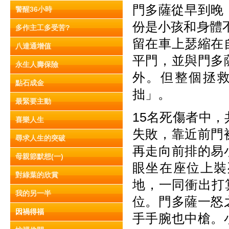
門多薩從早到晚
警醒36小時
份是小孩和身體
多作主工多受苦?
留在車上瑟縮在
八達通增值
平門，並與門多
永生人壽保險
外。但整個拯
點石成金
拙」。
最緊要主動
15名死傷者中
喜樂人生
失敗，靠近前門
尋求人生的突破
再走向前排的易
母親節默想(一)
眼坐在座位上裝
對綠葉的欣賞
地，一同衝出打
我的另一半
位。門多薩一怒
因禍得福
手手腕也中槍。