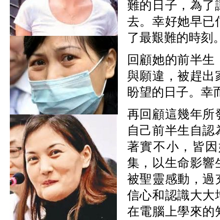
難的日子，為了
去。幸好她早已
了最艱難的時刻
回顧她的前半生
與願違，被趕出
盼望的日子。幸
再回顧這幾年所
自己前半生自認
著實不小，皆因
集，以生命影響
被聖靈感動，過
信心和認識大大
在電腦上學來的