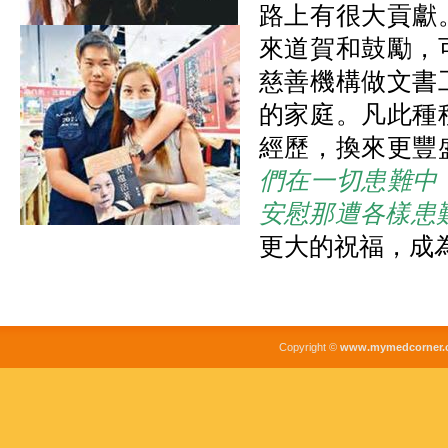
路上有很大貢獻
來道賀和鼓勵，
慈善機構做文書
的家庭。凡此種
經歷，換來更豐
們在一切患難中
安慰那遭各樣患
更大的祝福，成
Copyright ©
www.mymedcorner