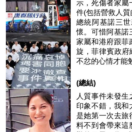
示，死傷者家屬
件(包括營救人
總統阿基諾三世
懷。可惜阿基諾
家屬和港府跟菲
旋，菲律賓政府
不忿的心情才能
(總結)
人質事件未發生
印象不錯，我和
是她第一次去旅
料不到會帶來這