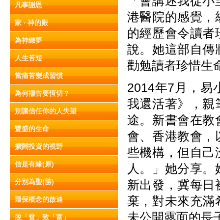
「會講述我從小
凡事謝恩
港醫院的感覺，
家 ‧ 神的殿
的經歷會令讀者
為神織夢
說。她這部自傳
人生苦短
勸勉讀者珍惜生
當痛苦變成習慣
2014年7月
為何禱告要恆切？
我還活著》，親
別讓信任你的人失望
途。新書會在教
豐盛的生命
會、香港教會，
擴闊投資的視野
些機構，但自己
信是有緣(原)
人。」她分享。
分別為聖(勝)
新出發，冀每日
棄，對未來充滿
環保概念的啟迪
未公開露面的長
脫「貧」致「富」