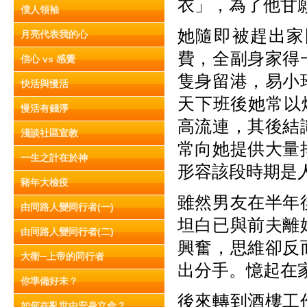
衣」，為了他甘
僕人領袖
她隨即被趕出家
月亮代表我的心
費，全副身家得
信心 vs 感覺
隻身留港，易小
快活與慢活
天下班後她常以
慢活有錢淨
高流連，其後結
淺談社區宣教
常向她提供大量
一生之計在於神
形容該段時期是
豬年大檢疫
雖然男友在半年
由同路人變同行者(一)
坦白已與前夫離
由同路人變同行者(二)
興奮，思維卻反
大衛─上帝的同行者
出分手。憶起在
你準備好未？
後來轉到酒樓工
如何在亂世中安身立命？