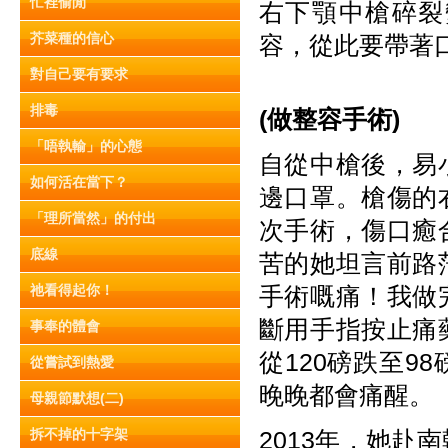
忙裡偷閒
右下顎中槍碎裂
芥菜種的信心
容，從此要帶著
對自己要有要求
排毒
(做整容手術)
「唔執輸」的心態
自從中槍後，易
如何活在當下？
邊口罩。槍傷的
「理所當然」的付出
次手術，傷口癒
底線
苦的她坦言前路
祂看得起你！
手術嘅痛！我做
斷用手指按止痛
事奉的體會
從120磅跌至
從嘗試到熱愛
晚晚都會痛醒。
母親節默想(二)
拆不掉的十字架
2013年，她