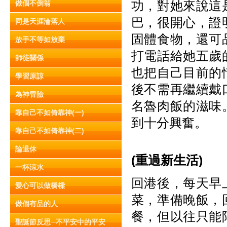
功，對她來說這
做個不倒翁
巴，很開心，證
同是天涯淪落人
固體食物，還可
放手不等如放棄
打電話給她五歲
師徒關係
也把自己目前的
學習原諒
後不需再繼續戴
為神冒險
名魯肉飯的滋味
靠自己不如倚靠神(一)
到十分興奮。
靠自己不如倚靠神(二)
論退休
(重過新生活)
一杯涼水
回港後，每天早
愛心可以做橋樑
菜，準備晚飯，
做個有品的人
餐，但以往只能
聖誕節反思─不平安中的平安