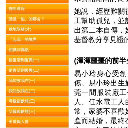
狗年運程
她說，經歷難關
誰是「他」的鄰舍？
工幫助孤兒，並
出第二本自傳，
就地取材(才)
基督教分享見證
「忘我」的境界
相識非偶然
(渾渾噩噩
的前半
從復活到復興(一)
從復活到復興(二)
易小玲身心受創
我知故我在(一)
傷。易小玲出生
莞一間服裝廠工
我知故我在(二)
人、任水電工人
母親節默想(三)
常，家婆不喜歡
父親節默想(三)
產而結婚，最終
出世與入世