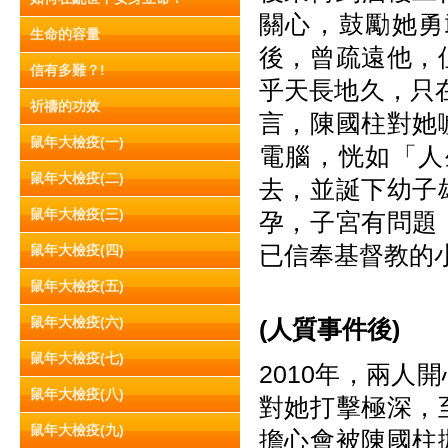
關心，鼓勵她勇
生命的容量
後，曾疏遠他，
信有多難？!
乎天長地久，只
祈禱的功效
言，陳國柱對她
鼠年大檢疫(一)
電腦，恍如「人
鼠年大檢疫(二)
去，並誕下幼子
鼠年大檢疫(三)
孕，子宮有問題
已信奉基督教的
鼠年大檢疫(四)
鼠年大檢疫(五)
鼠年大檢疫(六)
(人質事件後)
鼠年大檢疫(七)
2010年，兩
鼠年大檢疫(八)
對她打擊極深，
鼠年大檢疫(九)
擔心會被陳國柱