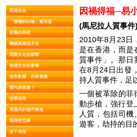
因禍得福─
易
英雄本色
「撒種的比喻」實用篇
(馬尼拉人質事件
苦難的再思
2010年8月2
傳媒與潮流文化
是在香港，而是
消費文化的衝擊
質事件」。那日
色情文化的荼毒
在8月24日出
沒有歡樂，仍有喜樂
持人質事件，足
獎代表甚麼？
一個被革除的菲
活學活用
動步槍，強行登
浪漫式的循序漸進
人質，包括司機
情與性交鋒
遊客，劫持的目
放下身段