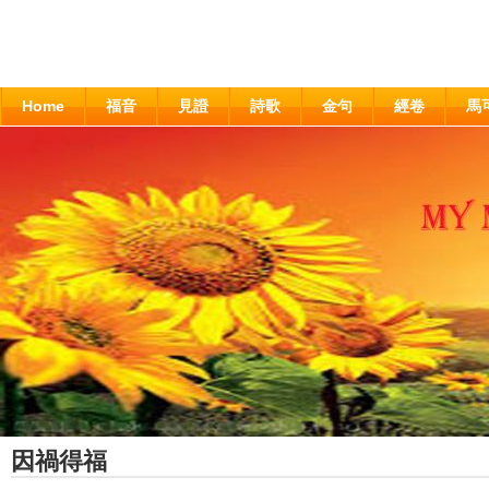
Home
福音
見證
詩歌
金句
經卷
馬
因禍得福