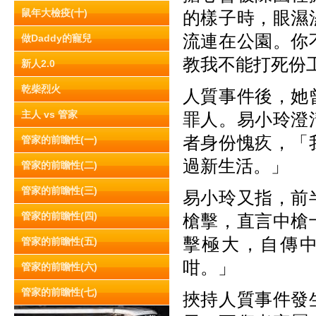
鼠年大檢疫(十)
的樣子時，眼濕
流連在公園。你
做Daddy的寵兒
教我不能打死份
新人2.0
乾柴烈火
人質事件後，她
主人 vs 管家
罪人。易小玲澄
者身份愧疚，「
管家的前瞻性(一)
過新生活。」
管家的前瞻性(二)
管家的前瞻性(三)
易小玲又指，前
管家的前瞻性(四)
槍擊，直言中槍
擊極大，自傳
管家的前瞻性(五)
咁。」
管家的前瞻性(六)
管家的前瞻性(七)
挾持人質事件發