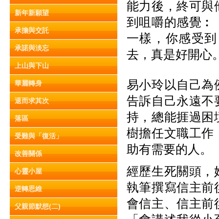
能力後，終可與
新年新願望
到咀嚼的感覺︰
承擔與交託
一樣，你感受到
承諾與淡忘
去，真是好開心
上山與下山
易小玲以自己為
華麗轉身
告訴自己永遠不
退而求其次
持，總能捱過困
落區
樹擔任文職工作
受難與「復活」
助有需要的人。
改善關係
經歷生死關頭，
心靈小屋
執筆撰寫信主前
逆轉思維
會信主、信主前
父親節默想(二)