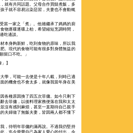
吃，就有共同話題。父母合作買餸煮飯，多
，孩子就不容易沾染惡習，夫妻也不會動輒
享受當一家之「煮」。他雖繼承了媽媽的廚
想食物逐碟逐碟上枱，希望縮短烹調時間，
邊吃邊談。
食材本身夠新鮮，吃到食物的原味，所以我
會肥。現代的食物可能有很多對身體無益的
願留口不吃。」
偉」】
唸大學，可能一去便是十年八載，到時已適
見面的機會也不會太多，就像我當年身在美
來因各種原因換了四五次菲傭。如今只剩下
定辭去菲傭，以後料理家務便落在我和太太
我並沒有感到麻煩，甚至一直期待自己親手
代的夫婦做了無飯夫妻，皆因兩人都不懂下
阻我，待明年菲傭約滿再說。不過我仍堅持
如此，迄今發覺自己為家人愛心的付出，令