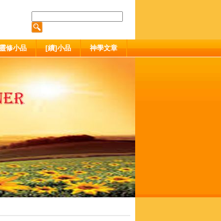
靈修小品
[續]小品
神學文章