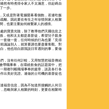
，雖然有時煮得令家人不太滿意，但起碼自
了一步。
pp，又或是對著電腦螢幕看個飽，若連吃飯
漸疏離。因此要在有生之年珍惜與家人相聚
間，也要注重如何維繫家人的感情。
相處的寶貴光陰，除了教導他們天國信息之
關係，他和太太都是基督徒，希望兒子親身
講一套做一套，任何時候的行為也要『見得
面前議論別人，就算要講也要盡量客觀。對
坦白，他也坦白跟我說日常遇到的事，要做
他們，沒有任何計較，又用智慧把福音傳給
n也會帶職事奉，在環繞飲食的話題當中，把
每一期都刊載職場事奉的篇章，談及各行各
們作出美好見證。連做的士司機的基督徒也
傳達福音信息，因為不知道所接觸的人何日
酬，忽略與家人相聚的時刻，更要在相聚時