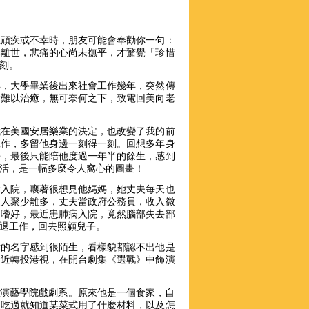
上頑疾或不幸時，朋友可能會奉勸你一句：
然離世，悲痛的心尚未撫平，才驚覺「珍惜
刻。
年，大學畢業後出來社會工作幾年，突然傳
病難以治癒，無可奈何之下，致電回美向老
我在美國安居樂業的決定，也改變了我的前
工作，多留他身邊一刻得一刻。回想多年身
學，最後只能陪他度過一年半的餘生，感到
活，是一幅多麼令人窩心的圖畫！
病入院，嚷著很想見他媽媽，她丈夫每天也
家人聚少離多，丈夫當政府公務員，收入微
良嗜好，最近患肺病入院，竟然腦部失去部
退工作，回去照顧兒子。
偉的名字感到很陌生，看樣貌都認不出他是
最近轉投港視，在開台劇集《選戰》中飾演
畢業於演藝學院戲劇系。原來他是一個食家，自
，吃過就知道某菜式用了什麼材料，以及怎