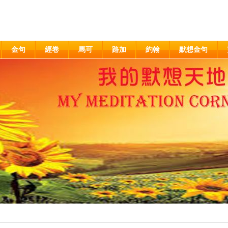
金句
經卷
馬可
路加
約翰
默想金句