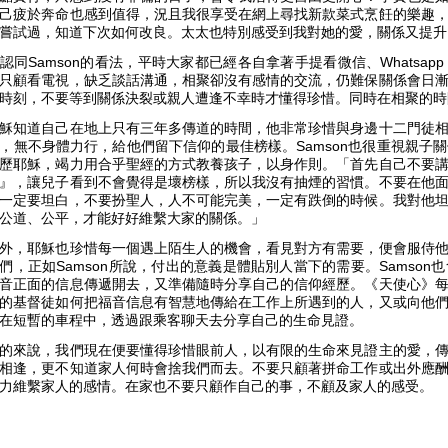
己疲於奔命也感到值得，況且我很享受在網上尋找新款菜式烹飪的樂趣
嘗試過，知道下次如何改良。太太也特別感受到我對她的愛，關係又提升
認同Samson的看法，平時大家都已經各自拿著手提看微信、Whatsa
只顧看電視，缺乏談話溝通，相聚卻沒有感情的交流，仍難保關係會日
時刻，不要等到關係決裂或親人遭逢不幸時才懂得珍惜。同時在相聚的時
穌知道自己在地上只有三年多傳道的時間，他非常珍惜與身邊十二門徒
，無不身體力行，給他們留下信仰的最佳榜樣。Samson也很重視親子
歷耶穌，竭力用合乎聖經的方式教養孩子，以身作則。「首先自己不要
』，讓兒子看到不會覺得是壞榜樣，所以我沒有抽煙的習慣。不要在他
一定要坦白，不要扮聖人，人不可能完美，一定有跌倒的時候。我對他
公道、公平，才能好好維繫大家的關係。」
外，耶穌也珍惜每一個遇上陌生人的機會，看見對方有需要，便會服侍
們，正如Samson所說，付出的意義是體貼別人當下的需要。Samso
音正面的信息傳遞開去，又準備隨時分享自己的信仰經歷。《天使心》
的基督徒如何把福音信息有智慧地傳給在工作上所遇到的人，又或向他
在短暫的車程中，透過跟乘客聊天去分享自己的生命見證。
的來說，我們現在便要懂得珍惜眼前人，以有限的生命來見證主的愛，
相逢，更不知道家人何時會捨我們而去。不要只顧著拼命工作或出外應
力維繫家人的感情。在家也不要只顧作自己的事，不顧及家人的感受。