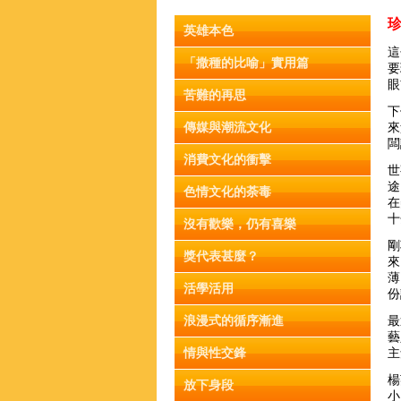
英雄本色
這
「撒種的比喻」實用篇
要
眼
苦難的再思
下
傳媒與潮流文化
來
闆
消費文化的衝擊
世
途
色情文化的荼毒
在
十
沒有歡樂，仍有喜樂
剛
獎代表甚麼？
來
薄
活學活用
份
浪漫式的循序漸進
最
藝
情與性交鋒
主
楊
放下身段
小