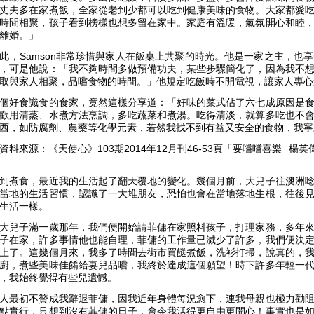
丈夫多在家煮飯，全家從老到少都可以吃到健康美味的食物。大家都愛
時間相聚，孩子看到榜樣也想多留在家中。家庭有溫暖，氣氛開心和睦
離婚。」
此，Samson非常珍惜與家人在飯桌上共聚的時光。他是一家之主，也
，可是他說：「我不夠時間多做預備功夫，某些步驟簡化了，因為我不
取與家人相聚，品嚐食物的時間。」他規定吃飯時不開電視，讓家人專心
個好食識食的食家，竟然這樣分享道：「好味的菜式佔了六七成原因是
歡用清蒸、水煮方法烹調，多吃蔬菜和煮湯。吃得清淡，就算多吃也不
西，如防腐劑、農藥等化學元素，若然我找不到有益又安全的食物，我寧
資料來源：《天使心》103期2014年12月刊46-53頁「要嚐嚐喜樂─楊英
到煮食，最近我的生活起了翻天覆地的變化。幾個月前，大兒子往澳洲
當地的生活習慣，認識了一大堆朋友，恐怕也會在當地落地生根，往後
生活一樣。
大兒子滿一歲那年，我們便開始請菲傭在家照料孩子，打理家務，多年
子在家，許多事情他也能自理，菲傭的工作量已減少了許多，我們便決
上了。這幾個月來，我多了時間去街市買餸煮飯，洗衫打掃，說真的，
廚，煮些美味佳餚給妻兒品嚐，我終於達成這個願望！時下許多年輕一
，我始終覺得有些兒遺憾。
人最初不贊成我辭退菲傭，因我近年身體每況愈下，連我母親也極力勸
點實行，只想到沒有菲傭的日子，會令我活得更自由更開心！事實也是