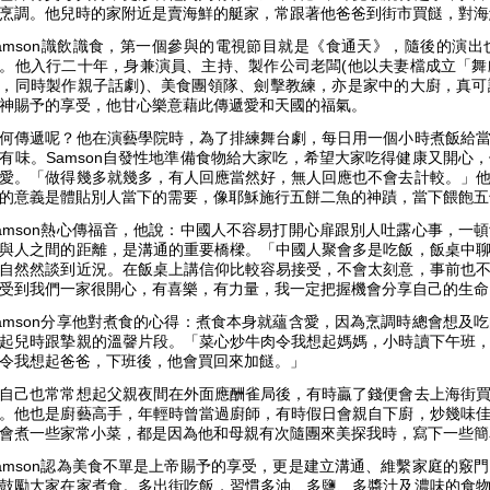
烹調。他兒時的家附近是賣海鮮的艇家，常跟著他爸爸到街市買餸，對海
amson識飲識食，第一個參與的電視節目就是《食通天》，隨後的演
。他入行二十年，身兼演員、主持、製作公司老闆(他以夫妻檔成立「
，同時製作親子話劇)、美食團領隊、劍擊教練，亦是家中的大廚，真
神賜予的享受，他甘心樂意藉此傳遞愛和天國的福氣。
何傳遞呢？他在演藝學院時，為了排練舞台劇，每日用一個小時煮飯給
有味。Samson自發性地準備食物給大家吃，希望大家吃得健康又開心
愛。「做得幾多就幾多，有人回應當然好，無人回應也不會去計較。」
的意義是體貼別人當下的需要，像耶穌施行五餅二魚的神蹟，當下餵飽五
amson熱心傳福音，他說：中國人不容易打開心扉跟別人吐露心事，一
與人之間的距離，是溝通的重要橋樑。「中國人聚會多是吃飯，飯桌中
自然然談到近況。在飯桌上講信仰比較容易接受，不會太刻意，事前也
受到我們一家很開心，有喜樂，有力量，我一定把握機會分享自己的生命
amson分享他對煮食的心得：煮食本身就蘊含愛，因為烹調時總會想及
起兒時跟摯親的溫韾片段。「菜心炒牛肉令我想起媽媽，小時讀下午班
令我想起爸爸，下班後，他會買回來加餸。」
自己也常常想起父親夜間在外面應酬雀局後，有時贏了錢便會去上海街
。他也是廚藝高手，年輕時曾當過廚師，有時假日會親自下廚，炒幾味
會煮一些家常小菜，都是因為他和母親有次隨團來美探我時，寫下一些簡
amson認為美食不單是上帝賜予的享受，更是建立溝通、維繫家庭的竅
鼓勵大家在家煮食。多出街吃飯，習慣多油、多鹽、多醬汁及濃味的食