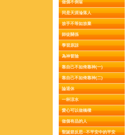
做個不倒翁
同是天涯淪落人
放手不等如放棄
師徒關係
學習原諒
為神冒險
靠自己不如倚靠神(一)
靠自己不如倚靠神(二)
論退休
一杯涼水
愛心可以做橋樑
做個有品的人
聖誕節反思─不平安中的平安