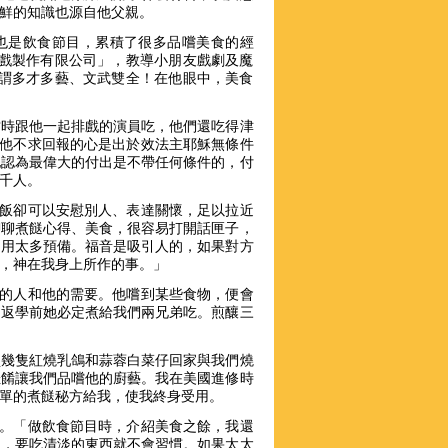
鮮的知識也源自他父親。
出也是飲食節目，累積了很多品嚐美食的經
舞戲製作有限公司」，教導小朋友戲劇及魔
可謂多才多藝、文武雙全！在他眼中，美食
當時跟他一起排戲的演員吃，他們還吃得津
，他不求回報的心是出於效法主耶穌無條件
他認為最偉大的付出是不帶任何條件的，付
千人。
頓飯卻可以安慰別人、表達關懷，足以拉近
聊聊煮餸心得、美食，很容易打開話匣子，
不用太多預備。福音是吸引人的，如果對方
，神在我身上所作的事。」
吃的人和他的需要。他嚐到某些食物，便會
，返學前她必定煮給我們兩兄弟吃。煎釀三
買幾隻紅燒乳鴿和蒜蓉白菜仔回家與我們燒
佳餚讓我們品嚐他的廚藝。我在美國進修時
單的煮餸秘方給我，使我終身受用。
門。「做飲食節目時，介紹美食之餘，我還
物，要吃清淡的東西就不會習慣。如果太太