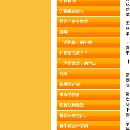
忙裡偷閒
或
點
芥菜種的信心
喊
對自己要有要求
因
藝
排毒
爭
「唔執輸」的心態
一
喜
如何活在當下？
東
【
「理所當然」的付出
底線
講
應
祂看得起你！
國
從
事奉的體會
次
身
從嘗試到熱愛
下
廚
母親節默想(二)
家
拆不掉的十字架
早