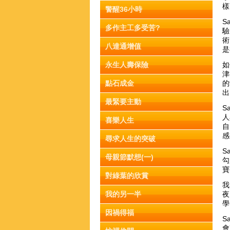
樣
警醒36小時
S
多作主工多受苦?
驗
術
八達通增值
是
永生人壽保險
如
津
點石成金
的
出
最緊要主動
S
人
喜樂人生
自
感
尋求人生的突破
S
母親節默想(一)
勾
寶
對綠葉的欣賞
我
我的另一半
夜
學
因禍得福
S
會