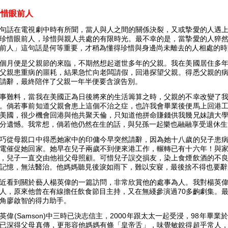
珍惜眼前人
句話在電視劇中時有所聞，當人與人之間的關係決裂，又或摯愛的人遇
珍惜眼前人，珍惜與親人共處的有限時光。最不幸的是，當摯愛的人猝
前人」這句話是何等重要，才稍為懂得珍惜與身邊尚未離去的人相處的時
個月便是父親節的來臨，不期然想起逝世多年的父親。我在美國居住多
父親患重病的噩耗，結果急忙向老闆請假，回港探望父親。得悉父親的
請辭，最終陪伴了父親一年半便要含淚告別。
事難料，當我在美國正為日後將來的生活籌算之時，父親的不幸改變了
。倘若事前知道父親會患上這個不治之症，也許我會畢業後便馬上回港
美國，很少機會回港與他共聚天倫，只知道他拼命賺錢供我幾兄妹讀大
分遺憾。我常想，倘若他仍然在生的話，與兒孫一起樂也融融享受退休生
巧從母親口中得悉她家中的印傭今早突然請辭，因為她十八歲的兒子患
電催促她回家。她早在兒子兩歲不到便來港工作，輾轉已有十六年！與
，兒子一直交由他祖父母照顧。可惜兒子誤交損友，染上食煙飲酒的不
記憶，無法醫治。他媽媽聽見後淚如雨下，難以安寢，最後捨不得也要辭
近看到關於藝人楊英偉的一篇訪問，非常欣賞他的處事為人。我對楊英
人，原來他曾在有線擔任飲食節目主持，又在無綫參演過70多齣劇集。
角廖啟智的得力助手。
英偉(Samson)中三時已決志信主，2000年跟太太一起受浸，98年
已深得父母真傳，更形容他媽媽有條「皇帝舌」，味覺敏銳得超乎常人