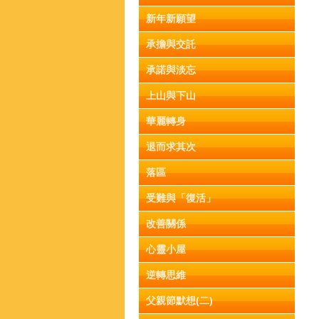
新年新願望
承擔與交託
承諾與淡忘
上山與下山
華麗轉身
退而求其次
落區
受難與「復活」
改善關係
心靈小屋
逆轉思維
父親節默想(二)