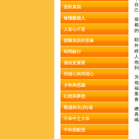
自
面對真我
己
珍惜眼前人
很
都
人盲心不盲
的
耶
脫離負面的形象
外
經
時間銀行
人
他
過程更重要
到
同情心與同理心
另
他
才幹與恩賜
福
業
幻想與夢想
會
戰場與禾(和)場
總
再
不幸中之大幸
竭
中秋節默想