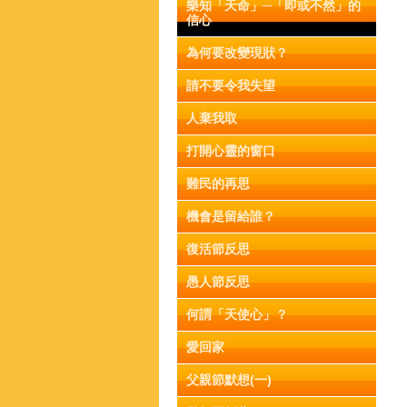
樂知「天命」─「即或不然」的
信心
為何要改變現狀？
請不要令我失望
人棄我取
打開心靈的窗口
難民的再思
機會是留給誰？
復活節反思
愚人節反思
何謂「天使心」？
愛回家
父親節默想(一)