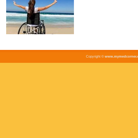
Copyright ©
www.mymedcorner