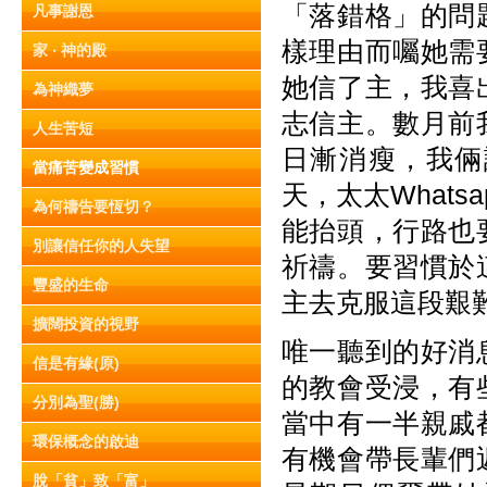
「落錯格」的問
凡事謝恩
樣理由而囑她需
家 ‧ 神的殿
她信了主，我喜
為神織夢
志信主。數月前
人生苦短
日漸消瘦，我倆
當痛苦變成習慣
天，太太What
為何禱告要恆切？
能抬頭，行路也
別讓信任你的人失望
祈禱。要習慣於
豐盛的生命
主去克服這段艱
擴闊投資的視野
唯一聽到的好消
信是有緣(原)
的教會受浸，有
分別為聖(勝)
當中有一半親戚
環保概念的啟迪
有機會帶長輩們
脫「貧」致「富」