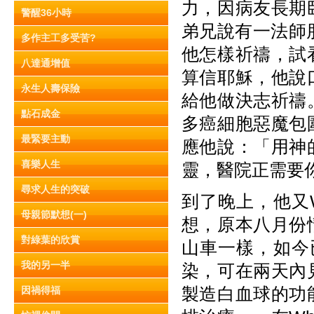
力，因病友長期
警醒36小時
弟兄說有一法師
多作主工多受苦?
他怎樣祈禱，試
八達通增值
算信耶穌，他說
永生人壽保險
給他做決志祈禱
點石成金
多癌細胞惡魔包
最緊要主動
應他說：「用神
喜樂人生
靈，醫院正需要
尋求人生的突破
到了晚上，他又W
母親節默想(一)
想，原本八月份
對綠葉的欣賞
山車一樣，如今已
我的另一半
染，可在兩天內
製造白血球的功
因禍得福