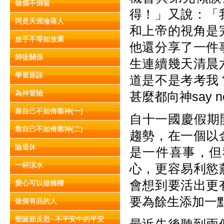
做個不倒翁
得！」又說：「
同是天涯淪落人
和上帝的視角是
放手不等如放棄
他還分享了一件
師徒關係
生連續幾天清晨
學習原諒
道是不是考考我
為神冒險
甚麼都向神say
靠自己不如倚靠神(一)
自十一國慶假期
靠自己不如倚靠神(二)
趨勢，在一個以
論退休
是一件喜事，但
一杯涼水
心，更容易利慾
會想到要活出更
愛心可以做橋樑
要為餘生添加一
做個有品的人
聖誕節反思─不平安中的平安