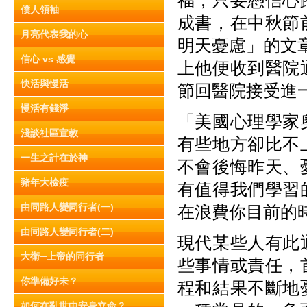
福，只要憑信心
僕人領袖
成書，在中秋節
月亮代表我的心
明天憂慮」的文章
信心 vs 感覺
上他便收到醫院
快活與慢活
節回醫院接受進
慢活有錢淨
「美國心理學家
淺談社區宣教
有些地方卻比不
一生之計在於神
不會後悔昨天、
豬年大檢疫
有值得我們學習
由同路人變同行者(一)
在浪費你目前的
由同路人變同行者(二)
現代某些人有此
大衛─上帝的同行者
些事情或責任，
你準備好未？
程和結果不斷地
如何在亂世中安身立命？