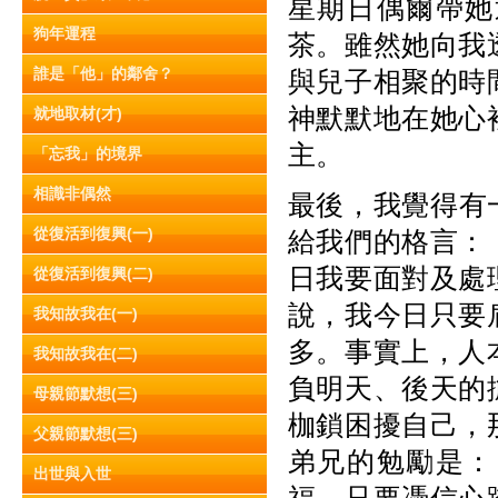
星期日偶爾帶她
狗年運程
茶。雖然她向我
誰是「他」的鄰舍？
與兒子相聚的時
神默默地在她心
就地取材(才)
主。
「忘我」的境界
相識非偶然
最後，我覺得有
從復活到復興(一)
給我們的格言：
日我要面對及處
從復活到復興(二)
說，我今日只要
我知故我在(一)
多。事實上，人
我知故我在(二)
負明天、後天的
母親節默想(三)
枷鎖困擾自己，
父親節默想(三)
弟兄的勉勵是：
出世與入世