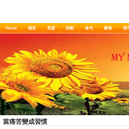
Home
福音
見證
詩歌
金句
經卷
馬
當痛苦變成習慣