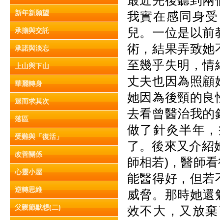
最近先後聽到兩
新年新願望
我實在感同身受
兒。一位是以前
承擔與交託
術，結果弄致她
承諾與淡忘
至幾乎失明，情
上山與下山
丈夫也因為照顧
華麗轉身
她因為後頸的良
退而求其次
去看曾醫治我的
落區
做了針灸半年，
受難與「復活」
了。後來又介紹
改善關係
師相若)，醫師
心靈小屋
能醫得好，但若
逆轉思維
威脅。那時她還
父親節默想(二)
效不大，又放棄