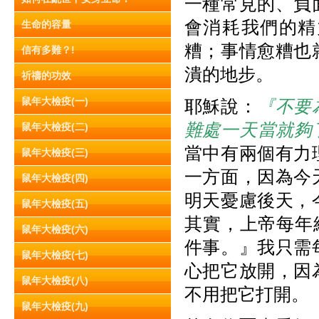
一種常見的、負
會消耗我們的精
生命的容量
糟；事情愈糟也
信有多難？!
潰的地步。
祈禱的功效
鼠年大檢疫(一)
耶穌說：
『不要
難處一天當就夠
鼠年大檢疫(二)
當中有兩個有力
鼠年大檢疫(三)
一方面，因為今
鼠年大檢疫(四)
明天憂慮後天，
鼠年大檢疫(五)
其實，上帝每年
鼠年大檢疫(六)
件事。』我只需
鼠年大檢疫(七)
心把它放開，因
鼠年大檢疫(八)
不用把它打開。
鼠年大檢疫(九)