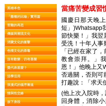
當痛苦變成習
英雄本色
「撒種的比喻」實用篇
國慶日那天晚上
苦難的再思
短」)Whats
傳媒與潮流文化
節快樂！」我翌晨
受洗！十年人事
消費文化的衝擊
「已經在家了，前
色情文化的荼毒
教會崇拜。」
沒有歡樂，仍有喜樂
恩！」他晚上又W
獎代表甚麼？
否過關，否則可
活學活用
打趣說：「求天
浪漫式的循序漸進
(他上次入院時
情與性交鋒
回身體，消除小
放下身段