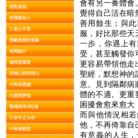
會有另一番體會
面對真我
覺得自己活在暗
珍惜眼前人
善用餘生；與此
人盲心不盲
服，好比那些天
脫離負面的形象
一步，你遇上有
時間銀行
受，甚至觸發你
更容易帶領他走
過程更重要
聖經，默想神的
同情心與同理心
意。見到隔鄰病
才幹與恩賜
體的不適。更重
幻想與夢想
困擾會愈來愈大
戰場與禾(和)場
而與他情況相若
不幸中之大幸
他，不再倚靠自
中秋節默想
有意義的人生，