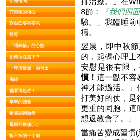
排治療。」在Wh
忙裡偷閒
8節：
『我們四
芥菜種的信心
驗。」我臨睡前
對自己要有要求
禱。
排毒
翌晨，即中秋節
「唔執輸」的心態
的，起碼心理上
如何活在當下？
安慰是很有限，
「理所當然」的付出
慣
！
這一點不容
底線
神才能過活。」
祂看得起你！
打美好的仗，是
事奉的體會
更重的同胞，這
從嘗試到熱愛
想返教會了。」
母親節默想(二)
當痛苦變成習慣
拆不掉的十字架