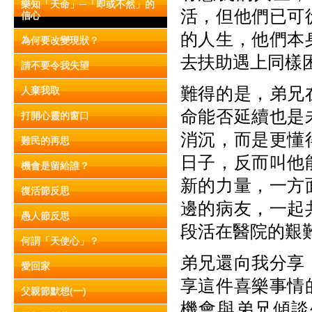
樂知「天命」─「即或不然」的
活，但他們已可
信心
的人生，他們本
為何要改變現狀？
去扶助遇上同樣
請不要令我失望
難得的是，弟兄
人棄我取
命能否延續也是
打開心靈的窗口
消沉，而是更懂
難民的再思
日子，反而叫他
機會是留給誰？
新的力量，一方
復活節反思
邊的病友，一起
愚人節反思
段活在醫院的艱
何謂「天使心」？
弟兄還向我分享
愛回家
享這件喜樂事情
父親節默想(一)
機會與弟兄傾談