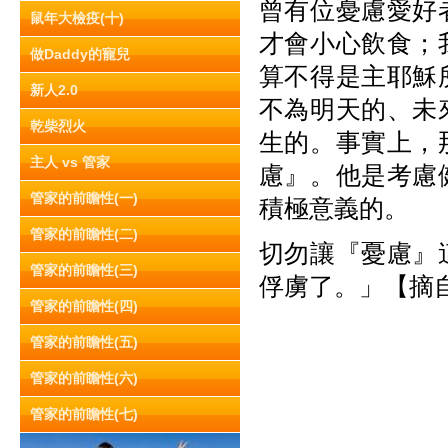
曾有位憂慮愛好
鼠年大檢疫(十)
才會小心飲食；
做Daddy的寵兒
算不得是主耶穌
新人2.0
不為明天的、未
乾柴烈火
生的。事實上，
主人 vs 管家
慮』。他是考慮
管家的前瞻性(一)
積極意義的。
管家的前瞻性(二)
切勿讓『憂慮』
管家的前瞻性(三)
俘虜了。」【摘自《
管家的前瞻性(四)
管家的前瞻性(五)
管家的前瞻性(六)
管家的前瞻性(七)