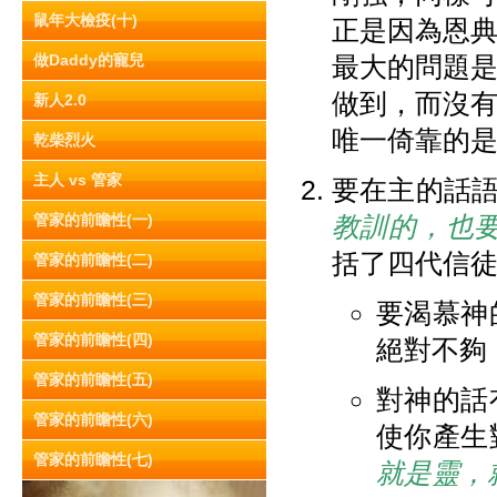
鼠年大檢疫(十)
正是因為恩
做Daddy的寵兒
最大的問題
做到，而沒
新人2.0
唯一倚靠的
乾柴烈火
主人 vs 管家
要在主的話語
管家的前瞻性(一)
教訓的，也
括了四代信
管家的前瞻性(二)
管家的前瞻性(三)
要渴慕神
管家的前瞻性(四)
絕對不夠
管家的前瞻性(五)
對神的話
管家的前瞻性(六)
使你產生
管家的前瞻性(七)
就是靈，