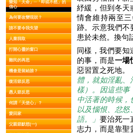
樂知「天命」─「即或不然」的
紓緩，但到冬天
信心
情會維持兩至三
為何要改變現狀？
跡。示意我們不
請不要令我失望
患於未然。換句
人棄我取
同樣，我們要知
打開心靈的窗口
的事，而是
一場
難民的再思
惡習置之死地。《
機會是留給誰？
體，就如淫亂、
復活節反思
樣）。因這些事
愚人節反思
中活著的時候，
何謂「天使心」？
以及惱恨、忿怒
愛回家
語。」
要治死一
父親節默想(一)
志力，而是靠聖