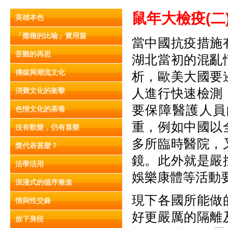
鼠年大檢疫(
二
英雄本色
「撒種的比喻」實用篇
當中國抗疫措施
苦難的再思
湖北當初的混亂
傳媒與潮流文化
析，歐美大國要
人進行快速檢測
消費文化的衝擊
要保障醫護人員
色情文化的荼毒
重，例如中國以
沒有歡樂，仍有喜樂
多所臨時醫院，
獎代表甚麼？
鏡。此外就是嚴
活學活用
娛樂康體等活動
浪漫式的循序漸進
現下各國所能做
情與性交鋒
好更嚴厲的隔離
放下身段