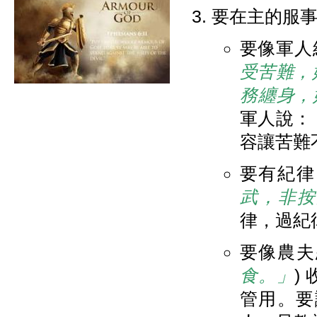
要在主的服事
要像軍人
受苦難，
務纏身，
軍人說：
容讓苦難
要有紀律
武，非按
律，過紀
要像農夫
食。」
)
管用。要