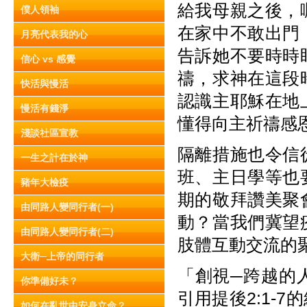
給我母親之後，
僕人領袖
在家中不敢出門
月亮代表我的心
告訴她不要時時
信心 vs 感覺
禱，求神在這段
快活與慢活
認識主耶穌在地
慢活有錢淨
懂得向主祈禱感
淺談社區宣教
隔離措施也令信
一生之計在於神
班、主日學等也
豬年大檢疫
期的敬拜讚美聚
由同路人變同行者(一)
動？當我們冀望
由同路人變同行者(二)
肢體互動交流的
大衛─上帝的同行者
「創視─跨越的
你準備好未？
引用提後2:1-
如何在亂世中安身立命？