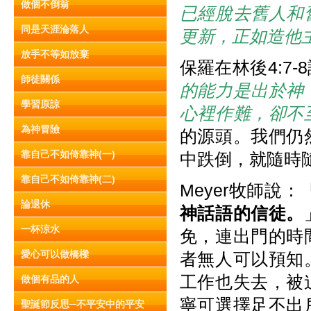
做個不倒翁
已經脫去舊人和
同是天涯淪落人
更新，正如造他
放手不等如放棄
保羅在林後4:7-
師徒關係
的能力是出於神
學習原諒
心裡作難，卻不
為神冒險
的源頭。我們仍
靠自己不如倚靠神(一)
中跌倒，就隨時
靠自己不如倚靠神(二)
Meyer牧師說：
論退休
神話語的信徒。
一杯涼水
免，連出門的時
愛心可以做橋樑
者無人可以預知
工作也失去，被
做個有品的人
寧可選擇足不出
聖誕節反思─不平安中的平安