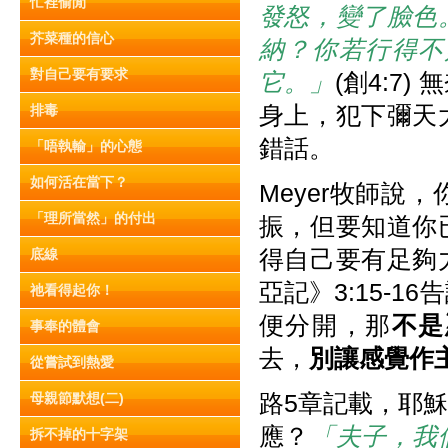
忙裡偷閒
發怒，變了臉色
芥菜種的信心
納？你若行得不
對自己要有要求
它。」
(創4:7
身上，犯下彌天
排毒
錯話。
「唔執輸」的心態
如何活在當下？
Meyer牧師
「理所當然」的付出
振，但要知道你
得自己要有足夠
底線
亞記》3:15-
祂看得起你！
便分開，那
不是
事奉的體會
去，
別讓感覺作
從嘗試到熱愛
路5章記載，耶
母親節默想(二)
應？
「夫子，我
拆不掉的十字架