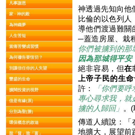
凡事謝恩
神透過先知向他
家 ‧ 神的殿
比倫的以色列人
為神織夢
導他們渡過難關
人生苦短
─蓋造房屋、栽
當痛苦變成習慣
你們被擄到的那
因為那城得平安
為何禱告要恆切？
絕非容易，但
在
別讓信任你的人失望
上帝子民的生命
豐盛的生命
許：
「你們要呼
擴闊投資的視野
專心尋求我，就
信是有緣(原)
擄的人歸回」
。(
分別為聖(勝)
傳道人續說：「
環保概念的啟迪
地擴大，展望前
脫「貧」致「富」