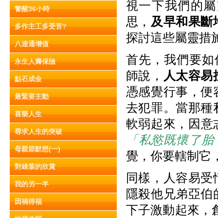
視一下我們的屬
警醒36小時
思，
及早和果斷
多作主工多受苦?
探討這些屬靈措
八達通增值
首先，我們要如何
永生人壽保險
師說，
人太容易
點石成金
憑感覺行事，便
最緊要主動
去犯罪。當那種
喜樂人生
軟弱起來，因意
尋求人生的突破
「私慾既懷了胎
母親節默想(一)
覺，你要轄制它
對綠葉的欣賞
同樣，人容易受
我的另一半
隱殺他兄弟亞伯
因禍得福
下子激動起來，創