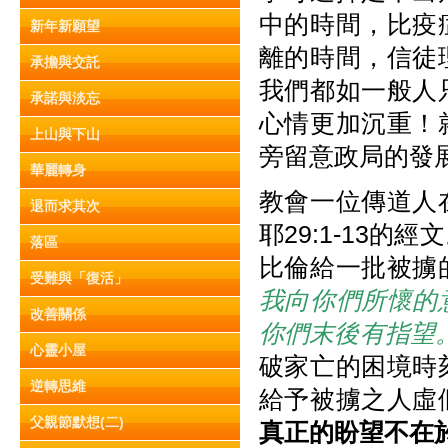
中的時間，比疫
新年新願望
離的時間，信徒
承擔與交託
我們都如一般人
承諾與淡忘
心情更加沉重！
上山與下山
旁留意政局的發
華麗轉身
教會一位傳道人
退而求其次
耶29:1-13
落區
比倫給一批被擄
受難與「復活」
我向你們所懷的
改善關係
你們末後有指望
心靈小屋
破家亡的困境時
逆轉思維
給予被擄之人虛
父親節默想(二)
真正的盼望不在