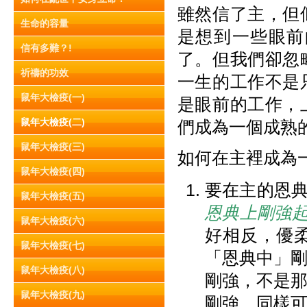
雖然信了主，但
生命的容量
是想到一些眼前
信有多難？!
了。但我們卻忽
祈禱的功效
一生的工作不是
鼠年大檢疫(一)
是眼前的工作，
鼠年大檢疫(二)
們成為一個成熟
鼠年大檢疫(三)
如何在主裡成為
鼠年大檢疫(四)
要在主的恩典
鼠年大檢疫(五)
恩典上剛強
鼠年大檢疫(六)
好相反，優
鼠年大檢疫(七)
「恩典中」
鼠年大檢疫(八)
剛強，不是
鼠年大檢疫(九)
剛強，同樣