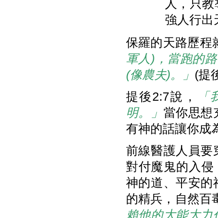
人，只教
強人行出
保羅的天路歷程
軍人)
，當跑的路
(
像農夫)
。」
(提後
提後2:7說，
「
明。」
當你思想
有神的話讓你成
前線醫護人員要
對付魔鬼的入侵
神的道、平安的福
的精兵，自然百毒
賴他的大能大力