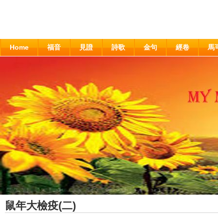
Home
福音
見證
詩歌
金句
經卷
馬
鼠年大檢疫(二)