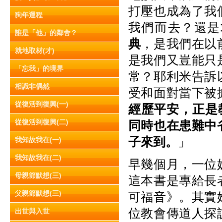
打壓也成為了我
狗年運程
我們而去？還是
誰是「他」的鄰舍？
典
，是我們在以
就地取材(才)
是我們又豈能只
「忘我」的境界
常？耶利米告訴
相識非偶然
受和面對當下被
從復活到復興(一)
經歷平安，正
是
從復活到復興(二)
同時也在患難中
子來到。
」
我知故我在(一)
我知故我在(二)
早幾個月，一位
母親節默想(三)
這本書是專給長
父親節默想(三)
可福音》。其實
位教會傳道人探
出世與入世