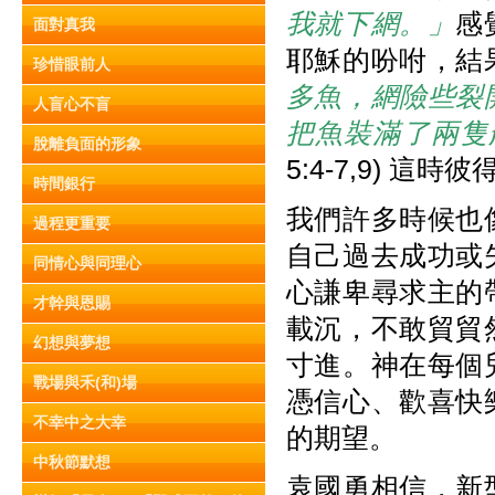
我就下網。」
感
面對真我
耶穌的吩咐，結
珍惜眼前人
多魚，網險些裂
人盲心不盲
把魚裝滿了兩隻
脫離負面的形象
5:4-7,9) 
時間銀行
我們許多時候也
過程更重要
自己過去成功或
同情心與同理心
心謙卑尋求主的
才幹與恩賜
載沉，不敢貿貿
幻想與夢想
寸進。神在每個
戰場與禾(和)場
憑信心、歡喜快
不幸中之大幸
的期望。
中秋節默想
袁國勇相信，新