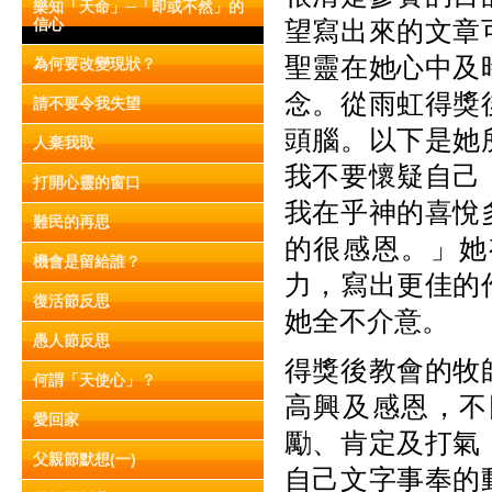
樂知「天命」─「即或不然」的
信心
望寫出來的文章
聖靈在她心中及
為何要改變現狀？
念。從雨虹得獎
請不要令我失望
頭腦。以下是她
人棄我取
我不要懷疑自己
打開心靈的窗口
我在乎神的喜悅
難民的再思
的很感恩。」她
機會是留給誰？
力，寫出更佳的
復活節反思
她全不介意。
愚人節反思
得獎後教會的牧
何謂「天使心」？
高興及感恩，不
愛回家
勵、肯定及打氣
父親節默想(一)
自己文字事奉的