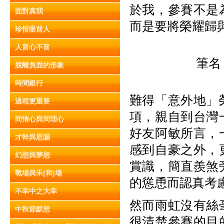
於我，參賽不是
面對真我
而是要將榮耀歸
珍惜眼前人
人盲心不盲
筆名
脫離負面的形象
時間銀行
難得「意外地」
過程更重要
項，親自到台灣
同情心與同理心
好友阿敏所言，
才幹與恩賜
感到自豪之外，
幻想與夢想
賞識，簡直羨煞
戰場與禾(和)場
的慫恿而認真考
不幸中之大幸
然而雨虹沒有絲
中秋節默想
很清楚參賽的目