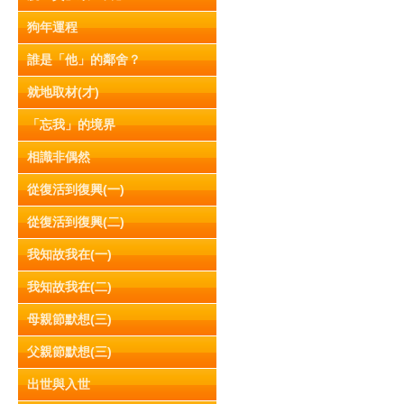
狗年運程
誰是「他」的鄰舍？
就地取材(才)
「忘我」的境界
相識非偶然
從復活到復興(一)
從復活到復興(二)
我知故我在(一)
我知故我在(二)
母親節默想(三)
父親節默想(三)
出世與入世