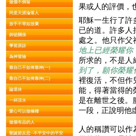
做個不倒翁
果或人的評價，
同是天涯淪落人
耶穌一生行了許
放手不等如放棄
已的道。許多人
師徒關係
處之。他只作父
學習原諒
地上已經榮耀你
為神冒險
所求的，不是人
靠自己不如倚靠神(一)
到了，願你榮耀
靠自己不如倚靠神(二)
裡復活，不但作
能，得著當得的
論退休
是在離世之後。腓
一杯涼水
一段，正說明他
愛心可以做橋樑
做個有品的人
人的稱讚可以作
聖誕節反思─不平安中的平安