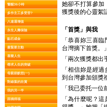
她卻不打算參加
警醒36小時
獲獎後的心靈絮
多作主工多受苦?
八達通增值
「首獎」與我
永生人壽保險
點石成金
「恭喜妳三喜臨
台灣摘下首獎。
最緊要主動
喜樂人生
「兩次獲獎都出
尋求人生的突破
「相信妳是經過
母親節默想(一)
到台灣參加頒獎
對綠葉的欣賞
「我已委托一位
我的另一半
「為什麼呢？這
因禍得福
得獎。」她把「