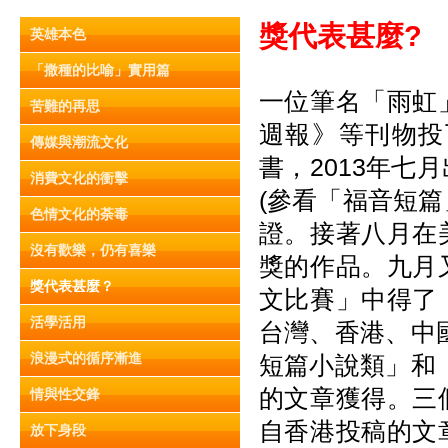
獎代表甚麼?
英雄本色
「撒種的比喻」實用篇
一位筆名「雨虹
苦難的再思
週報》等刊物投
傳媒與潮流文化
書，2013年
消費文化的衝擊
(參看「福音短
色情文化的荼毒
證。接著八月在
沒有歡樂，仍有喜樂
獎的作品。九月
獎代表甚麼？
文比賽」中得了
活學活用
台灣、香港、中
浪漫式的循序漸進
短篇小說類」和
的文章獲得。三
情與性交鋒
自香港投稿的文
放下身段