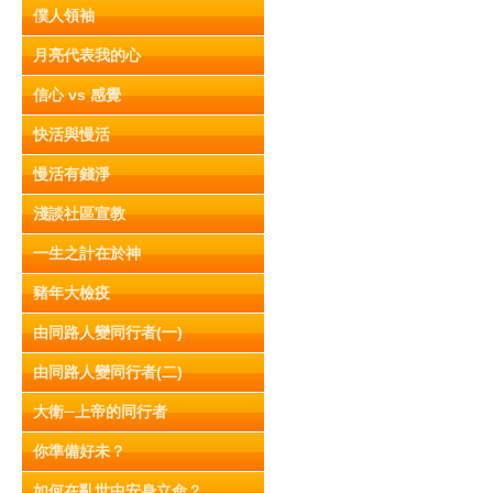
僕人領袖
月亮代表我的心
信心 vs 感覺
快活與慢活
慢活有錢淨
淺談社區宣教
一生之計在於神
豬年大檢疫
由同路人變同行者(一)
由同路人變同行者(二)
大衛─上帝的同行者
你準備好未？
如何在亂世中安身立命？