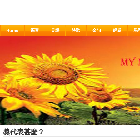
Home
福音
見證
詩歌
金句
經卷
馬
獎代表甚麼？