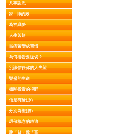
凡事謝恩
家 ‧ 神的殿
為神織夢
人生苦短
當痛苦變成習慣
為何禱告要恆切？
別讓信任你的人失望
豐盛的生命
擴闊投資的視野
信是有緣(原)
分別為聖(勝)
環保概念的啟迪
脫「貧」致「富」