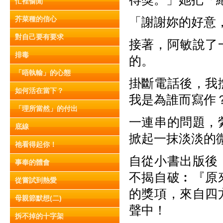
忙裡偷閒
芥菜種的信心
「謝謝妳的好意
對自己要有要求
接著，阿敏說了
排毒
的。
「唔執輸」的心態
掛斷電話後，我
如何活在當下？
我是為誰而寫作
「理所當然」的付出
一連串的問題，
底線
掀起一抹淡淡的
祂看得起你！
自從小書出版後
事奉的體會
不揭自破︰『原
從嘗試到熱愛
的獎項，來自四
母親節默想(二)
聲中！
拆不掉的十字架