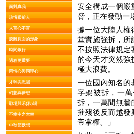
安全構成一個嚴
面對真我
脅，正在發動一
珍惜眼前人
據一位大陸人權
人盲心不盲
堂實施強拆，所
脫離負面的形象
不按照法律規定
時間銀行
的今天才突然強
過程更重要
極大浪費。
同情心與同理心
一位國內知名的
才幹與恩賜
字架被拆，一萬
幻想與夢想
拆，一萬間無牆
戰場與禾(和)場
摧殘後反而越發
不幸中之大幸
帝掌權。」
中秋節默想