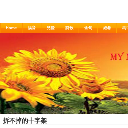
Home
福音
見證
詩歌
金句
經卷
馬
拆不掉的十字架