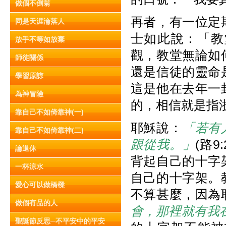
做個不倒翁
再者，有一位定
同是天涯淪落人
士如此說：「教
放手不等如放棄
觀，教堂無論如
師徒關係
還是信徒的靈命
學習原諒
這是他在去年一
為神冒險
的，相信就是指
靠自己不如倚靠神(一)
耶穌說：
「若有
靠自己不如倚靠神(二)
跟從我。」
(路
論退休
背起自己的十字
一杯涼水
自己的十字架。
愛心可以做橋樑
不算甚麼，因為
做個有品的人
會，那裡就有我
聖誕節反思─不平安中的平安