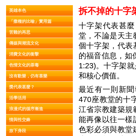
拆不掉的十字
英雄本色
「撒種的比喻」實用篇
十字架代表甚麼
苦難的再思
堂，不論是天主
傳媒與潮流文化
個十字架，代表
的福音信息，如
消費文化的衝擊
1:23)。十字
色情文化的荼毒
和核心價值。
沒有歡樂，仍有喜樂
獎代表甚麼？
最近有一則新聞
470座教堂的
活學活用
江省宗教建築規
浪漫式的循序漸進
能再像以往一樣
情與性交鋒
色彩必須與教堂
放下身段