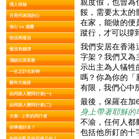
親度假，也曾為
僕人領袖
餒，需要太太的
月亮代表我的心
在家，能做的便
信心 vs 感覺
蹤行，才可以撐
快活與慢活
我們安居在香港
慢活有錢淨
字架？我們又為
淺談社區宣教
示出主為人犠牲
一生之計在於神
嗎？你為你的「
豬年大檢疫
有限，我們心中
由同路人變同行者(一)
最後，保羅在加6
由同路人變同行者(二)
身上帶著耶穌的
大衛─上帝的同行者
不渝，任何人都
你準備好未？
包括他所釘的十
如何在亂世中安身立命？