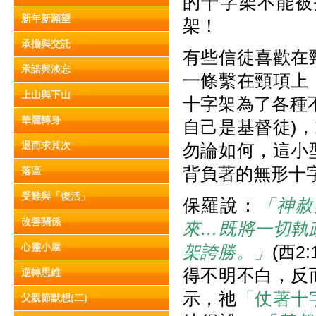
的十字架不能被
新年新願望
架！
承擔與交託
有些信徒喜歡在
承諾與淡忘
一條繫在頸項上
上山與下山
十字架為了各種
華麗轉身
自己是基督徒)
退而求其次
勿論如何，這小
背負著的無形十
落區
受難與「復活」
保羅說：
「神赦
改善關係
來…既將一切執
心靈小屋
架誇勝。」
(西2
得不明不白，反
逆轉思維
示，祂
「仗著十
父親節默想(二)