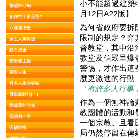
小不能超過建築
警醒36小時
月12日A22版】
多作主工多受苦?
為何省政府要拆
八達通增值
限制的規定？究
永生人壽保險
督教堂，其中沿
點石成金
教堂及信眾呈爆
最緊要主動
警惕，才作出這
喜樂人生
麼更激進的行動
尋求人生的突破
「有許多人行事
母親節默想(一)
作為一個無神論
對綠葉的欣賞
教團體的活動和
我的另一半
一個宗教。且看
因禍得福
局仍然停留在傳