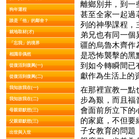
離鄉別井，到一
狗年運程
甚至全家一起過
誰是「他」的鄰舍？
列的神學課程，
就地取材(才)
弟兄也有同一個
「忘我」的境界
疆的烏魯木齊作
是恐怖襲擊的黑
相識非偶然
到如今轉瞬間已
從復活到復興(一)
獻作為生活上的
從復活到復興(二)
我知故我在(一)
在那裡宣教一點
步為艱，而且福
我知故我在(二)
會面前所立下的
母親節默想(三)
的家庭，不但要
父親節默想(三)
子女教育的問題
出世與入世