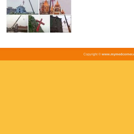
Copyright ©
www.mymedcorner