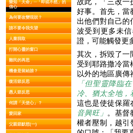
故此，「三改一
樂知「天命」─「即或不然」的
信心
好事。首先，當
為何要改變現狀？
出他們對自己的
請不要令我失望
波受到更多未信
人棄我取
證，可能觸發更
打開心靈的窗口
其次，拆毀了一
難民的再思
受到耶路撒冷當
機會是留給誰？
以外的地區廣傳
復活節反思
「但聖靈降臨在
冷、猶太全地，
愚人節反思
這也是使徒保羅在
何謂「天使心」？
音興旺」
。基督
愛回家
權者壓制，越引
父親節默想(一)
的口號：「我要