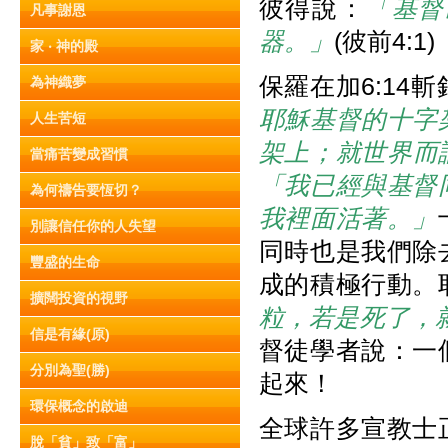
彼得說：
「基督
凡事謝恩
器。」
(彼前4:1)
家 ‧ 神的殿
保羅在加6:14
為神織夢
耶穌基督的十字
人生苦短
架上；就世界而
當痛苦變成習慣
「我已經與基督
為何禱告要恆切？
我裡面活著。」
別讓信任你的人失望
同時也是我們除
豐盛的生命
成的積極行動。
擴闊投資的視野
粒，若是死了，
信是有緣(原)
督徒學者說：一
分別為聖(勝)
起來！
環保概念的啟迪
全球許多宣教士
脫「貧」致「富」