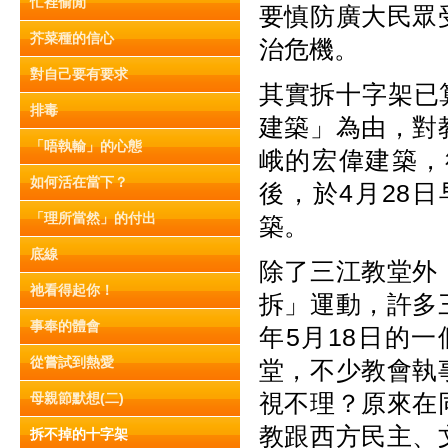
忙裡偷閒
要慎防廣大民眾
芥菜種的信心
治危機。
對自己要有要求
其實拆十字架已
排毒
建築」為由，對
「唔執輸」的心態
峨的宏偉建築，
如何活在當下？
後，於4月28
「理所當然」的付出
築。
底線
除了三江教堂外
祂看得起你！
拆」運動，許多
事奉的體會
年5月18日的
從嘗試到熱愛
堂，不少教會執
視不理？原來在
母親節默想(二)
教跟西方民主、
拆不掉的十字架