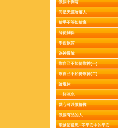
做個不倒翁
同是天涯淪落人
放手不等如放棄
師徒關係
學習原諒
為神冒險
靠自己不如倚靠神(一)
靠自己不如倚靠神(二)
論退休
一杯涼水
愛心可以做橋樑
做個有品的人
聖誕節反思─不平安中的平安