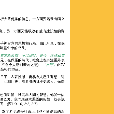
分析大眾傳媒的信息。一方面要培養出獨立
息，另一方面又能吸收有益有建設性的資
合乎神旨意的思想和行為。由此可見，在保
屬靈生命的成長。
派衣裳為妝飾，不以編髮、黃金、珍珠和貴
得見，在保羅的時代，社會上也有注重外表
體，不會令人感到羞恥之意)、
「自守」
(KJV
在品格的塑造。
的日子，衣著性感，容易令人產生遐想，這
材，互相比拼，看看誰的身段更誘人。保羅
的思想所影響，只高舉人間的智慧。他警告信
西2:3)。我們應追求屬靈的智慧，就是認
-10, 2:2, 2:7)
。為了避免遭受社會上那些不良信息的渲