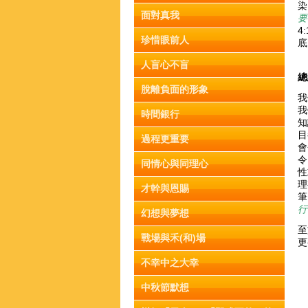
染
面對真我
要
4
珍惜眼前人
底
人盲心不盲
總
脫離負面的形象
我
我
時間銀行
知
目
過程更重要
會
令
同情心與同理心
性
理
才幹與恩賜
筆
行
幻想與夢想
至
戰場與禾(和)場
更
不幸中之大幸
中秋節默想