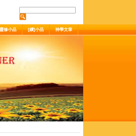
靈修小品
[續]小品
神學文章