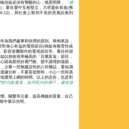
 他勸喻信徒必須有警醒的心，慎思明辨，
「總
:7)；要在愛中互相堅立，力求靈命長進(弗
(弗6:12)，與社會上那些不良的歪風抗衡到
可作為我們處事和抉擇的原則。舉例來說，
些對身心有益的電視節目(例如有教育性或
聲、影音使團製作的電視節目等。看任何節
例如以前收視率極高的「百萬富翁」節目，
小心因為那些好勇鬥狠、蠻不講理的場面，
幅，少看一些無建設性的八卦雜誌，看知識
得過濾分析，不要盲從附和，小心一些與真
宜地運用上網的時間。以上的忠告，也是對
們的仇敵魔鬼，如同吼叫的獅子，遍地遊
憐憫、關愛等元素，提高傳媒的質素；自己
暗中展示光明。