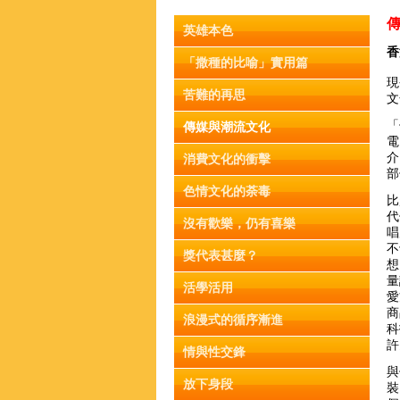
英雄本色
香
「撒種的比喻」實用篇
現
苦難的再思
文
「
傳媒與潮流文化
電
介
消費文化的衝擊
部
色情文化的荼毒
比
代
沒有歡樂，仍有喜樂
唱
不
獎代表甚麼？
想
量
活學活用
愛
商
浪漫式的循序漸進
科
許
情與性交鋒
與
放下身段
裝