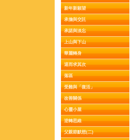
新年新願望
承擔與交託
承諾與淡忘
上山與下山
華麗轉身
退而求其次
落區
受難與「復活」
改善關係
心靈小屋
逆轉思維
父親節默想(二)