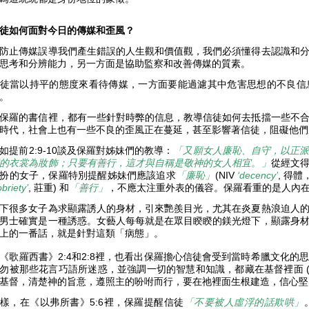
徒如何面對今日的傳媒和歪風？
防止傳媒誤導我們產生錯誤的人生觀和價值觀，我們必須懂得去認識和
思考和分辨能力，另一方面是協助監察和改善傳媒的質素。
徒當以持平的態度來看待傳媒，一方面要能過濾其中危害思想的不良信
。
保羅的書信裡，都有一些針對時弊的信息，教導信徒如何去抵擋一些不
時代，社會上也有一些不良的歪風正在蔓延，甚至影響著信徒，阻礙他們
如提前2:9-10談及保羅對姊妹們的教導：
「又願女人廉恥、自守，以正
的衣裳為妝飾；只要有善行，這才與自稱是敬神的女人相宜。」
從經文
扮的女子，保羅特別提醒姊妹們應該追求
「廉恥」
(NIV
‘decency’
, 得
obriety’
, 莊重) 和
「善行」
，不應太注重外表的儀容。保羅看重的是人內
下很多女子為求顯露誘人的身材，引來艷羨目光，尤其在炎夏熱浪迫人
男士確實是一種誘惑。女藝人每每就是在眾目睽睽的鎂光燈下，顯露身
上的一番話，就是針對這類「病態」。
《歌羅西書》2:4和2:8裡，也看出保羅擔心信徒會受到當時希臘文化
勿被那些花言巧語所迷惑，並強調一切的智慧和知識，都藏在基督裡面 (
基督，清楚神的旨意，遵照主的吩咐而行，要在祂裡面生根建造，信心堅固。(西1:9
樣，在《以弗所書》5:6裡，保羅提醒信徒
「不要被人虛浮的話欺哄」