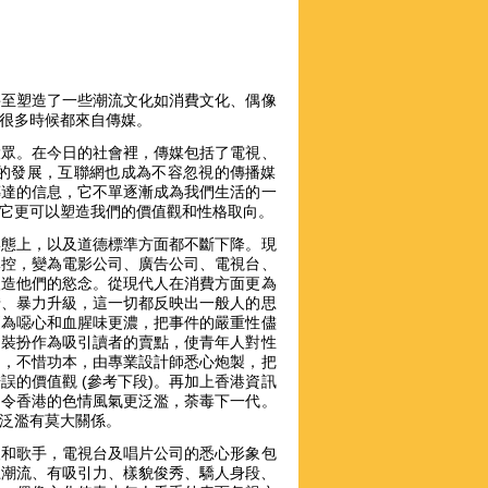
甚至塑造了一些潮流文化如消費文化、偶像
很多時候都來自傳媒。
大眾。在今日的社會裡，傳媒包括了電視、
的發展，互聯網也成為不容忽視的傳播媒
傳達的信息，它不單逐漸成為我們生活的一
它更可以塑造我們的價值觀和性格取向。
形態上，以及道德標準方面都不斷下降。現
掌控，變為電影公司、廣告公司、電視台、
塑造他們的慾念。從現代人在消費方面更為
惜、暴力升級，這一切都反映出一般人的思
更為噁心和血腥味更濃，把事件的嚴重性儘
的裝扮作為吸引讀者的賣點，使青年人對性
力，不惜功本，由專業設計師悉心炮製，把
的價值觀 (參考下段)。再加上香港資訊
，令香港的色情風氣更泛濫，荼毒下一代。
泛濫有莫大關係。
人和歌手，電視台及唱片公司的悉心形象包
上潮流、有吸引力、樣貌俊秀、驕人身段、