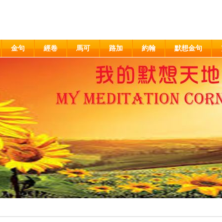
金句
經卷
馬可
路加
約翰
默想金句