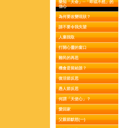
樂知「天命」─「即或不然」的
信心
為何要改變現狀？
請不要令我失望
人棄我取
打開心靈的窗口
難民的再思
機會是留給誰？
復活節反思
愚人節反思
何謂「天使心」？
愛回家
父親節默想(一)