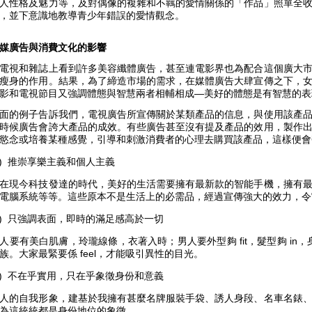
人性格及魅力等，及對偶像的複雜和不羈的愛情關係的「作品」照單全
，並下意識地教導青少年錯誤的愛情觀念。
媒廣告與消費文化的影響
電視和雜誌上看到許多美容纖體廣告，甚至連電影界也為配合這個廣大
瘦身的作用。結果，為了締造市場的需求，在媒體廣告大肆宣傳之下，
影和電視節目又強調體態與智慧兩者相輔相成—美好的體態是有智慧的表
面的例子告訴我們，電視廣告所宣傳關於某類產品的信息，與使用該產
時候廣告會誇大產品的成效。有些廣告甚至沒有提及產品的效用，製作
慾念或培養某種感覺，引導和刺激消費者的心理去購買該產品，這樣便會
1) 推崇享樂主義和個人主義
在現今科技發達的時代，美好的生活需要擁有最新款的智能手機，擁有
電腦系統等等。這些原本不是生活上的必需品，經過宣傳強大的效力，令
2) 只強調表面，即時的滿足感高於一切
人要有美白肌膚，玲瓏線條，衣著入時；男人要外型夠 fit，髮型夠 in，身
族。大家最緊要係 feel，才能吸引異性的目光。
3) 不在乎實用，只在乎象徵身份和意義
人的自我形象，建基於我擁有甚麼名牌服裝手袋、誘人身段、名車名錶
為這統統都是身份地位的象徵。