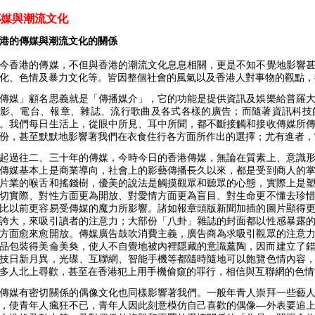
傳媒與潮流文化
港的傳媒與潮流文化的關係
今香港的傳媒，不但與香港的潮流文化息息相關，更是不知不覺地影響
化、色情及暴力文化等。皆因整個社會的風氣以及香港人對事物的觀點，
傳媒」顧名思義就是「傳播媒介」，它的功能是提供資訊及娛樂給普羅
影、電台、報章、雜誌、流行歌曲及各式各樣的廣告；而隨著資訊科技
。我們每日生活上，從眼中所見、耳中所聞，都不斷接觸和接收傳媒所
份，甚至默默地影響著我們在衣食住行各方面所作出的選擇；尤有進者，
起過往二、三十年的傳媒，今時今日的香港傳媒，無論在質素上、意識
傳媒基本上是商業導向，社會上的影藝傳播長久以來，都是受到商人的
片業的喉舌和搖錢樹，優美的說法是觸摸觀眾和聽眾的心態，實際上是
切實際、對性方面更為開放、對愛情方面更為盲目、對生命更不懂去珍
比以前更容易受傳媒的魔力所影響。諸如報章頭版新聞加插的圖片顯得
誇大，來吸引讀者的注意力；大部份「八卦」雜誌的封面都以性感暴露
方面愈來愈開放。傳媒廣告鼓吹消費主義，廣告商為求吸引觀眾的注意
品包裝得美侖美奐，使人不自覺地被內裡隱藏的意識薰陶，因而建立了錯誤
技日新月異，光碟、互聯網、智能手機等都隨時隨地可以飽覽色情內容
多人北上尋歡，甚至在香港犯上用手機偷窺的罪行，相信與互聯網的色情
傳媒有密切關係的偶像文化也同樣影響著我們。一般年青人崇拜一些藝
，使青年人瘋狂不已，青年人因此刻意模仿自己喜歡的偶像—外表要追