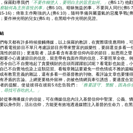
，保羅勸導我們
「不要作糊塗人，要明白主的旨意如何。」
(弗5:17)
察驗何為主所喜悅的事」
(弗5:10)。暗昧無益的事，不要與人同行(弗5
:15-16)；倚靠主作剛強的人(弗6:10)，隨時準備與屬靈氣的惡魔爭戰
；要作神光明的兒女(弗5:8)，在黑暗中作光明的見證。
結
們每天都有許多時候接觸傳媒，以上保羅的教訓，在實際環境應用時，
們看電視節目不單只考慮該節目所帶來豐富的娛樂性，要篩選並多看一
識性的節目)；更進取者，該多看含有基督信仰內容的節目，如恩雨之
都要小心過濾節目的信息，留意帶有負面作用的信息，不要照單全收。
否令自己不自覺地起了貪愛橫財的念頭而躍躍欲試呢？看電影也如是，
自己不自覺地也染上這類惡習。看報章雜誌要避免一些色情或不雅的篇
或有教育意義的雜誌，還有多看一些基督教的刊物。看評論文章也要懂
有矛盾的言論。上網更要格外留神，勿被色情網頁牽引誘惑，要適度合
者的提醒。使徒彼得在彼前5:8忠告我們：
「務要謹守、警醒，因為你
，尋找可吞吃的人。」
於從事傳播媒介的信徒，可在傳媒信息內注入基督信仰中聖潔、公義、
要以身作則，活出信仰，方能更有效地透過媒體注入基督的生命力，在黑