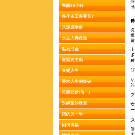
個
警醒36小時
涵
多作主工多受苦?
傳
八達通增值
從
達
永生人壽保險
電
點石成金
上
多
最緊要主動
種
(
喜樂人生
活
尋求人生的突破
的
母親節默想(一)
(
對綠葉的欣賞
女
一
我的另一半
(
因禍得福
個
因