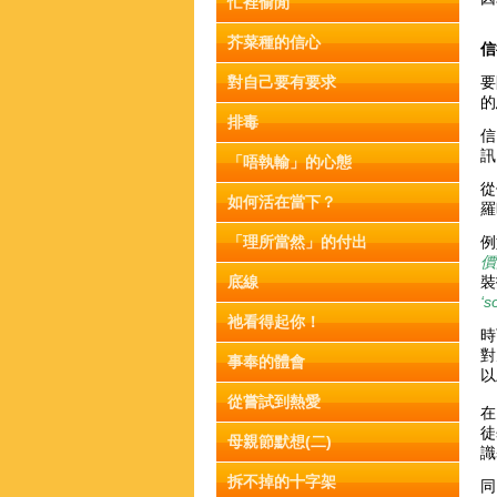
忙裡偷閒
芥菜種的信心
信
對自己要有要求
要
的
排毒
信
訊
「唔執輸」的心態
從
如何活在當下？
羅
「理所當然」的付出
例
價
底線
裝
‘s
祂看得起你！
時
對
事奉的體會
以
從嘗試到熱愛
在
徒
母親節默想(二)
識
拆不掉的十字架
同