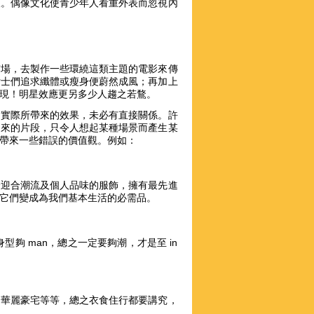
收。偶像文化使青少年人看重外表而忽視內
市場，去製作一些環繞這類主題的電影來傳
女士們追求纖體或瘦身便蔚然成風；再加上
現！明星效應更另多少人趨之若鶩。
品實際所帶來的效果，未必有直接關係。許
出來的片段，只令人想起某種場景而產生某
帶來一些錯誤的價值觀。例如：
最迎合潮流及個人品味的服飾，擁有最先進
它們變成為我們基本生活的必需品。
型夠 man，總之一定要夠潮，才是至 in
、華麗豪宅等等，總之衣食住行都要講究，