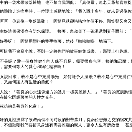
中的一袋水果散落於地，他不禁自我調侃︰「真倒霉，連老天爺都喜歡捉
他踉蹌走進病房時，一位護士感動地說︰「我入職十多年，從未見過像你
呵呵，你真像一隻落湯雞！」阿娟見狀卻咯咯地笑個不停。那笑聲又尖又
幸好這個保溫壺有防水保護。」接著，泉叔倒了一碗湯遞到妻子面前︰「
好香呀！」阿娟用顫抖的雙手捧著，然後「咕嚕咕嚕」地喝下。
可惜我不會寫小說，否則一定將你們的故事結集成書。」那護士打趣說。
不是嗎？愛一個身體健全的人殊不容易，需要很多包容、接納和忍耐；
，需要何等大的愛心和犠牲精神啊！
又說回來，若不是心中充滿陽光，如何能予人溫暖？若不是心中充滿仁
，又如何讓人有生活的勇氣？
人說︰「善良的心永遠像遠方的皓月一樣美麗動人。」「善良的寛廣胸
在於它閃耀著美的人性之光芒。」
叔彷彿是善良的化身！』
妹的見證披露了泉叔兩個不同時段的艱苦歲月，從兩位患難之交的宿友
，不但鼓勵我們要留意身邊有需要照顧的親人，更令人生有所啟發──甚