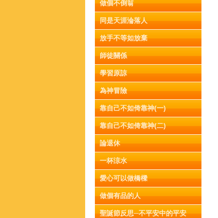
做個不倒翁
同是天涯淪落人
放手不等如放棄
師徒關係
學習原諒
為神冒險
靠自己不如倚靠神(一)
靠自己不如倚靠神(二)
論退休
一杯涼水
愛心可以做橋樑
做個有品的人
聖誕節反思─不平安中的平安