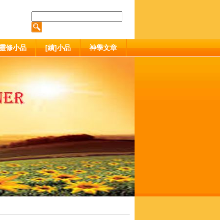
靈修小品
[續]小品
神學文章