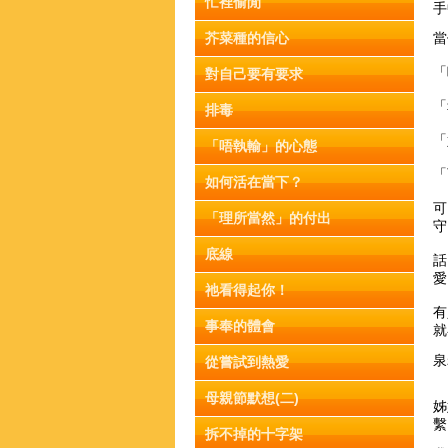
忙裡偷閒
手
芥菜種的信心
當
「
對自己要有要求
「
排毒
「
「唔執輸」的心態
「
如何活在當下？
可
「理所當然」的付出
守
底線
話
愛
祂看得起你！
有
事奉的體會
就
泉
從嘗試到熱愛
母親節默想(二)
姊
繫
拆不掉的十字架