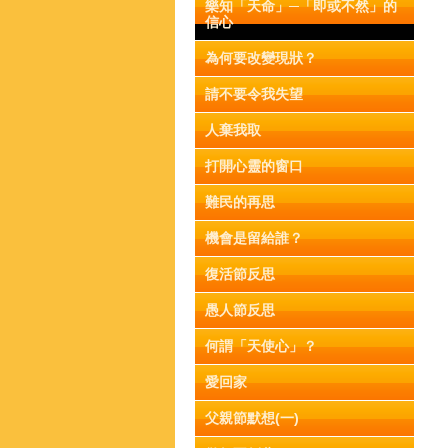
樂知「天命」─「即或不然」的
信心
為何要改變現狀？
請不要令我失望
人棄我取
打開心靈的窗口
難民的再思
機會是留給誰？
復活節反思
愚人節反思
何謂「天使心」？
愛回家
父親節默想(一)