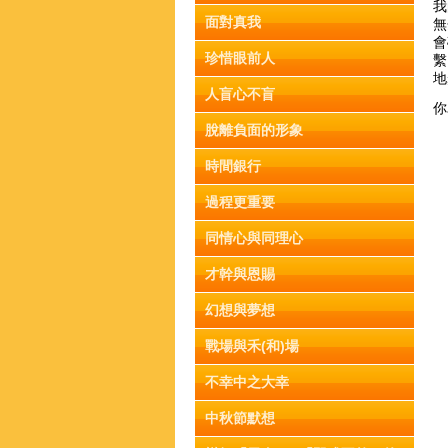
我
面對真我
無
會
珍惜眼前人
繫
地
人盲心不盲
你
脫離負面的形象
時間銀行
過程更重要
同情心與同理心
才幹與恩賜
幻想與夢想
戰場與禾(和)場
不幸中之大幸
中秋節默想