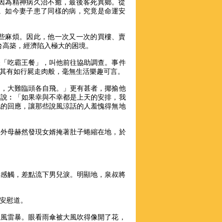
因為精神病久治不癒，最後客死異鄉。從
。如今妻子患了同樣的病，究竟是命運安
些麻煩。因此，他一次又一次的買樓、賣
台高築，經濟陷入極大的困境。
嫌「吃霸王餐」，叫他前往協助調查。事件
其有如行屍走肉般，毫無生活樂趣可言。
鳥，大難臨頭各自飛。」更有甚者，揶揄他
笑說︰「如果幸與不幸都是上天的安排，我
他的回應，讓那些說風涼話的人羞愧得無地
次外母赫然發現女婿掩著肚子蜷縮在地，於
時感觸，差點流下男兒淚。明顯地，泉叔將
安慰道。
狂風雷暴。眼看雨傘被大風吹得像開了花，