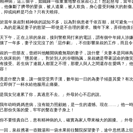
精神病」這三個字，如鐵錘一樣重重地擊在泉叔心上！想起慈母，當年
，他像斷了臍帶的嬰孩，被人遺棄，被人欺負，身心靈受到極大的創傷
，抑或純粹是巧合？只有天曉得。
於當年泉叔對精神病的認知不多，以為對病患者千依百順，就可避免一
，為的是滿足妻子的慾望──即使是不合理的要求。幾年下來，弄得他債
天下午，正在上班的泉叔，接到警察局打來的電話，謂有個中年婦人涉
攘了一年多，妻子沒完沒了的「惡作劇」，不但影響泉叔的工作，而且令
叔的一些朋友，曾經叫他離開病癒無期的妻子，說什麼「夫妻本是同林
久病床前的「戇居佬」。對於別人的冷嘲熱諷，泉叔總是帶著認命的微
有接受。若生病了連親人都置之不理，那麼人與人之間還存在愛嗎？」
容！
竟是什麼力量，讓一個堂堂男子漢，數年如一日的為妻子傾盡其愛？有
立即倒了一杯水給他服用止痛藥。
是我女兒連累了你，真過意不去。」外母於心不忍的說。
我年幼時媽媽患病，沒有能力照顧她，是一生的遺憾。現在……」他一
己那份失落的愛，牢牢的繫在妻子身上！
你不要怪責自己，患有精神病的人，確實為家人帶來極大的困擾。」外母
一回，泉叔携著一壺雞湯和一袋水果前往醫院探望妻子，途中忽然遇上