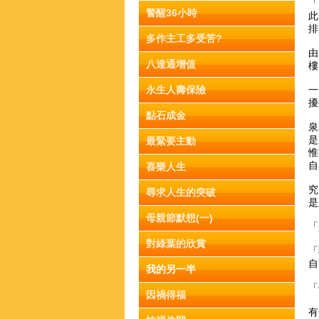
「
警醒36小時
此
排
多作主工多受苦?
由
八達通增值
樓
永生人壽保險
一
擾
點石成金
泉
是
最緊要主動
惟
自
喜樂人生
究
尋求人生的突破
是
母親節默想(一)
「
對綠葉的欣賞
「
自
我的另一半
「
因禍得福
有