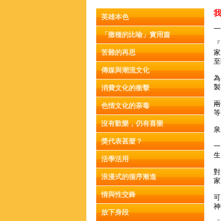
英雄本色
一
「撒種的比喻」實用篇
『
苦難的再思
家
至
傳媒與潮流文化
為
製
消費文化的衝擊
兩
色情文化的荼毒
等
沒有歡樂，仍有喜樂
泉
獎代表甚麼？
一
生
活學活用
對
浪漫式的循序漸進
家
情與性交鋒
可
神
放下身段