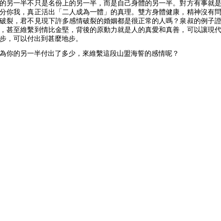
的另一半不只是名份上的另一半，而是自己身體的另一半。對方有事就
分你我，真正活出「二人成為一體」的真理。雙方身體健康，精神沒有
破裂，君不見現下許多感情破裂的婚姻都是很正常的人嗎？泉叔的例子
，甚至維繫到情比金堅，背後的原動力就是人的真愛和真善，可以讓現
步，可以付出到甚麼地步。
為你的另一半付出了多少，來維繫這段山盟海誓的感情呢？