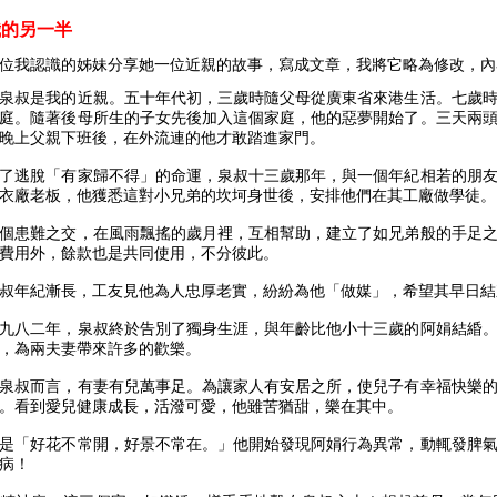
我的另一半
位我認識的姊妹分享她一位近親的故事，寫成文章，我將它略為修改，內
泉叔是我的近親。五十年代初，三歲時隨父母從廣東省來港生活。七歲
庭。隨著後母所生的子女先後加入這個家庭，他的惡夢開始了。三天兩
晚上父親下班後，在外流連的他才敢踏進家門。
了逃脫「有家歸不得」的命運，泉叔十三歲那年，與一個年紀相若的朋
衣廠老板，他獲悉這對小兄弟的坎坷身世後，安排他們在其工廠做學徒。
個患難之交，在風雨飄搖的歲月裡，互相幫助，建立了如兄弟般的手足
費用外，餘款也是共同使用，不分彼此。
叔年紀漸長，工友見他為人忠厚老實，紛紛為他「做媒」，希望其早日結
九八二年，泉叔終於告別了獨身生涯，與年齡比他小十三歲的阿娟結緍
，為兩夫妻帶來許多的歡樂。
泉叔而言，有妻有兒萬事足。為讓家人有安居之所，使兒子有幸福快樂
。看到愛兒健康成長，活潑可愛，他雖苦猶甜，樂在其中。
是「好花不常開，好景不常在。」他開始發現阿娟行為異常，動輒發脾
病！