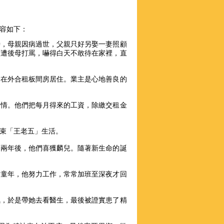
容如下：
時，母親因病過世，父親只好另娶一妻照顧
頭遭後母打罵，嚇得白天不敢待在家裡，直
友在外合租板間房居住。業主是心地善良的
之情。他們把每月得來的工資，除繳交租金
束「王老五」生活。
。兩年後，他們喜獲麟兒。隨著新生命的誕
的童年，他努力工作，常常加班至深夜才回
氣，於是帶她去看醫生，最後被證實患了精