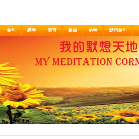
金句
經卷
馬可
路加
約翰
默想金句