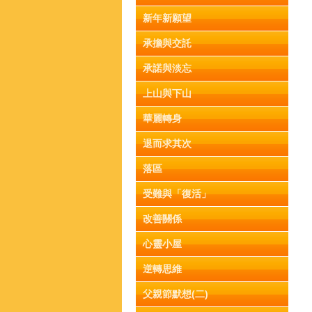
新年新願望
承擔與交託
承諾與淡忘
上山與下山
華麗轉身
退而求其次
落區
受難與「復活」
改善關係
心靈小屋
逆轉思維
父親節默想(二)