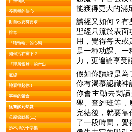
忙裡偷閒
能獲得更大的滿
芥菜種的信心
讀經又如何？有
對自己要有要求
聖經只流於表面
排毒
用，覺得每天或
「唔執輸」的心態
是一種功課、一
如何活在當下？
力，更遑論享受
「理所當然」的付出
假如你讀經是為
底線
你有渴慕認識神
祂看得起你！
你會主動去閱讀
事奉的體會
學、查經班等，
從嘗試到熱愛
完結後，就要靠
母親節默想(二)
了一段時間，覺
拆不掉的十字架