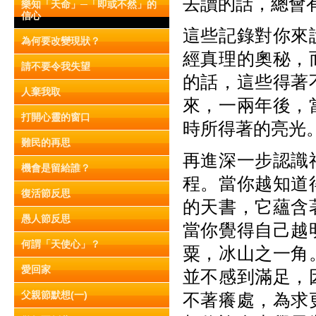
去讀的話，總會
樂知「天命」─「即或不然」的
信心
這些記錄對你來
為何要改變現狀？
經真理的奧秘，
請不要令我失望
的話，這些得著
人棄我取
來，一兩年後，
打開心靈的窗口
時所得著的亮光
難民的再思
再進深一步認識
機會是留給誰？
程。當你越知道
復活節反思
的天書，它蘊含
愚人節反思
當你覺得自己越
何謂「天使心」？
粟，冰山之一角
愛回家
並不感到滿足，
父親節默想(一)
不著癢處，為求