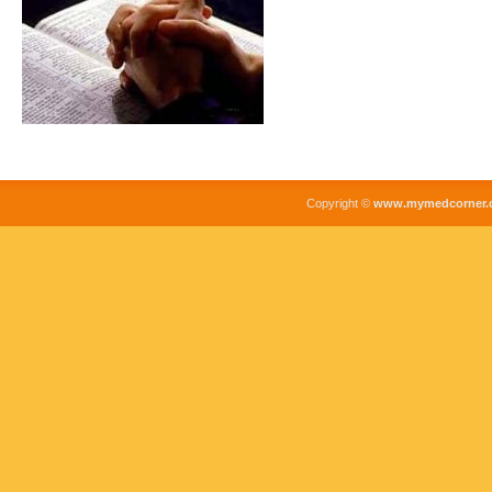
Copyright ©
www.mymedcorner