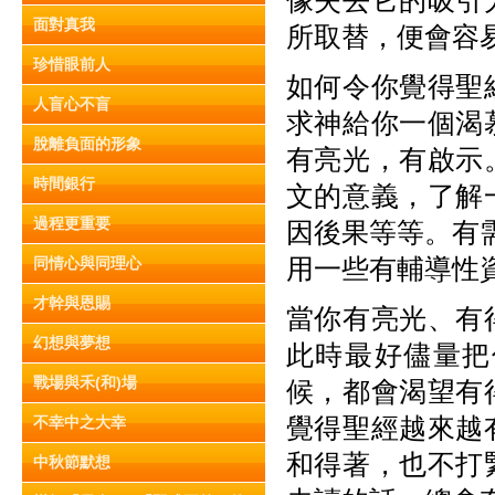
像失去它的吸引
面對真我
所取替，便會容
珍惜眼前人
如何令你覺得聖
人盲心不盲
求神給你一個渴
脫離負面的形象
有亮光，有啟示
時間銀行
文的意義，了解
過程更重要
因後果等等。有
用一些有輔導性資
同情心與同理心
才幹與恩賜
當你有亮光、有
幻想與夢想
此時最好儘量把
戰場與禾(和)場
候，都會渴望有
覺得聖經越來越
不幸中之大幸
和得著，也不打
中秋節默想