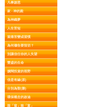
凡事謝恩
家 ‧ 神的殿
為神織夢
人生苦短
當痛苦變成習慣
為何禱告要恆切？
別讓信任你的人失望
豐盛的生命
擴闊投資的視野
信是有緣(原)
分別為聖(勝)
環保概念的啟迪
脫「貧」致「富」