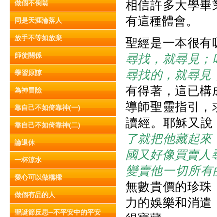
相信許多大學畢
做個不倒翁
有這種體會。
同是天涯淪落人
放手不等如放棄
聖經是一本很有
師徒關係
尋找，就尋見；
尋找的，就尋見
學習原諒
有得著，這已構
為神冒險
導師聖靈指引，
靠自己不如倚靠神(一)
讀經。耶穌又說
靠自己不如倚靠神(二)
了就把他藏起來
論退休
國又好像買賣人尋
一杯涼水
變賣他一切所有
愛心可以做橋樑
無數貴價的珍珠
做個有品的人
力的娛樂和消遣
聖誕節反思─不平安中的平安