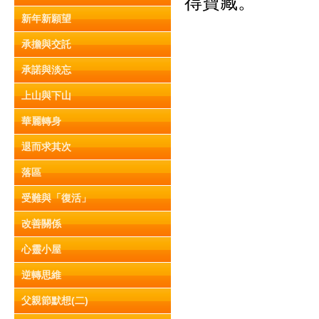
得寶藏。
新年新願望
承擔與交託
承諾與淡忘
上山與下山
華麗轉身
退而求其次
落區
受難與「復活」
改善關係
心靈小屋
逆轉思維
父親節默想(二)