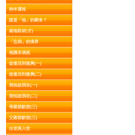
狗年運程
誰是「他」的鄰舍？
就地取材(才)
「忘我」的境界
相識非偶然
從復活到復興(一)
從復活到復興(二)
我知故我在(一)
我知故我在(二)
母親節默想(三)
父親節默想(三)
出世與入世