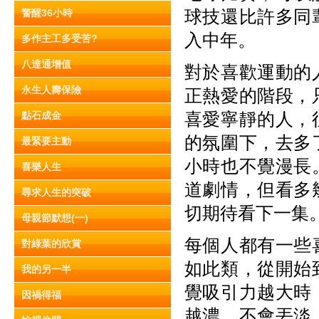
球技還比許多同
警醒36小時
入中年。
多作主工多受苦?
八達通增值
對於喜歡運動的
永生人壽保險
正熱愛的階段，
喜愛寧靜的人，
點石成金
的氛圍下，去多
最緊要主動
小時也不覺漫長
喜樂人生
道劇情，但看多
尋求人生的突破
切期待看下一集
母親節默想(一)
每個人都有一些
對綠葉的欣賞
如此類，從開始
我的另一半
覺吸引力越大時
因禍得福
越濃，不會丟淡