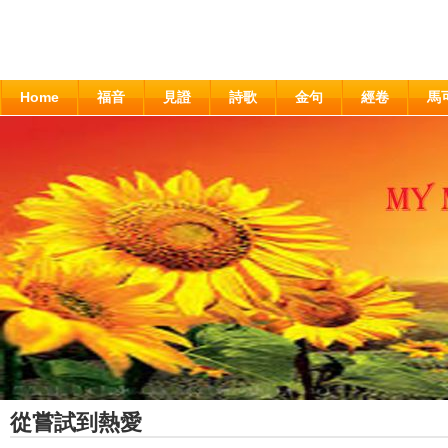
Home
福音
見證
詩歌
金句
經卷
馬
從嘗試到熱愛