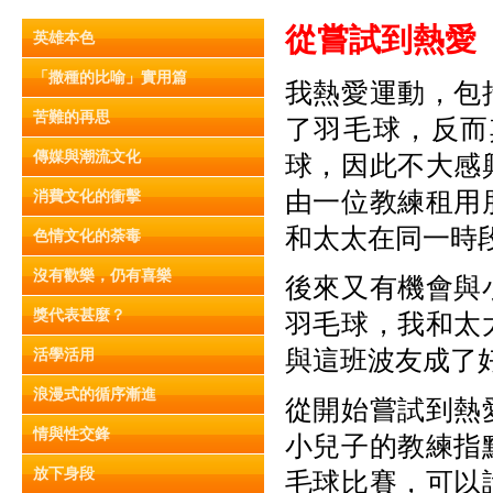
從嘗試到熱愛
英雄本色
「撒種的比喻」實用篇
我熱愛運動，包
苦難的再思
了羽毛球，反而
傳媒與潮流文化
球，因此不大感
由一位教練租用
消費文化的衝擊
和太太在同一時
色情文化的荼毒
沒有歡樂，仍有喜樂
後來又有機會與
獎代表甚麼？
羽毛球，我和太
與這班波友成了
活學活用
浪漫式的循序漸進
從開始嘗試到熱
情與性交鋒
小兒子的教練指
放下身段
毛球比賽，可以