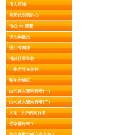
僕人領袖
月亮代表我的心
信心 vs 感覺
快活與慢活
慢活有錢淨
淺談社區宣教
一生之計在於神
豬年大檢疫
由同路人變同行者(一)
由同路人變同行者(二)
大衛─上帝的同行者
你準備好未？
如何在亂世中安身立命？