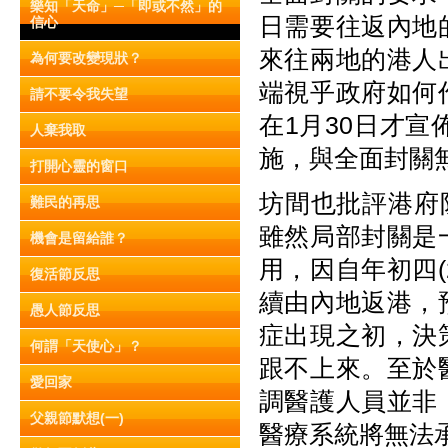
樂知「天命」─「即或不然」的
日需要往返內地
信心
來往兩地的港人
為何要改變現狀？
端視乎政府如何
請不要令我失望
在1月30日才
人棄我取
施，與全面封關
打開心靈的窗口
坊間也批評港府
難民的再思
雖然局部封關是
機會是留給誰？
用，因自年初四(
復活節反思
續由內地返港，
愚人節反思
症出現之初，決
何謂「天使心」？
跟不上來。至於
愛回家
調醫護人員並非
父親節默想(一)
醫療系統將無法