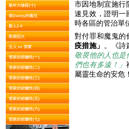
市因地制宜施行
鼠年大檢疫(十)
速見效，證明一
做Daddy的寵兒
時各區的管治單
新人2.0
對付罪和魔鬼的
乾柴烈火
疫措施」
。《詩篇
主人 vs 管家
敬畏他的人也是
管家的前瞻性(一)
們也有多遠！」
管家的前瞻性(二)
屬靈生命的安危
管家的前瞻性(三)
管家的前瞻性(四)
管家的前瞻性(五)
管家的前瞻性(六)
管家的前瞻性(七)