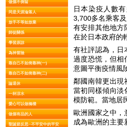
做個不倒翁
日本染疫人數有
同是天涯淪落人
3,700多名乘
放手不等如放棄
有安排其他地方
師徒關係
在於日本政府的
學習原諒
有社評認為，日
為神冒險
過度恐慌，但相
靠自己不如倚靠神(一)
意圖平衡疫情風
靠自己不如倚靠神(二)
鄰國南韓更出現
論退休
當初同樣傾向淡
一杯涼水
模防範。當地居
愛心可以做橋樑
歐洲國家之中，
做個有品的人
成為歐洲的主要
聖誕節反思─不平安中的平安