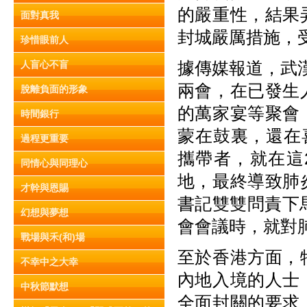
的嚴重性，結果
面對真我
封城嚴厲措施，
珍惜眼前人
據傳媒報道，武
人盲心不盲
兩會，在已發生
脫離負面的形象
的萬家宴等聚會
時間銀行
蒙在鼓裏，還在
過程更重要
攜帶者，就在這
同情心與同理心
地，最終導致肺
才幹與恩賜
書記雙雙問責下
幻想與夢想
會會議時，就對
戰場與禾(和)場
至於香港方面，
不幸中之大幸
內地入境的人士
中秋節默想
全面封關的要求