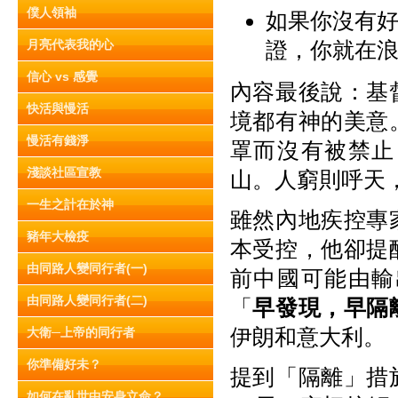
僕人領袖
如果你沒有
月亮代表我的心
證，你就在
信心 vs 感覺
內容最後說：基
快活與慢活
境都有神的美意
慢活有錢淨
罩而沒有被禁止
淺談社區宣教
山。人窮則呼天
一生之計在於神
雖然內地疾控專
豬年大檢疫
本受控，他卻提
由同路人變同行者(一)
前中國可能由輸
由同路人變同行者(二)
「
早發現，早隔
伊朗和意大利。
大衛─上帝的同行者
你準備好未？
提到「隔離」措
如何在亂世中安身立命？