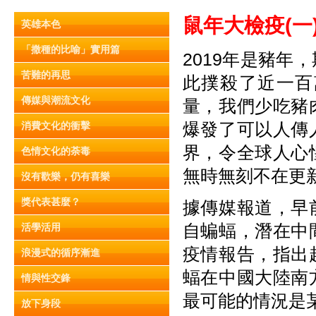
鼠年大檢疫(
一
英雄本色
「撒種的比喻」實用篇
2019年是豬
苦難的再思
此撲殺了近一百
傳媒與潮流文化
量，我們少吃豬
爆發了可以人傳
消費文化的衝擊
界，令全球人心
色情文化的荼毒
無時無刻不在更
沒有歡樂，仍有喜樂
獎代表甚麼？
據傳媒報道，早
自蝙蝠，潛在中
活學活用
疫情報告，指出
浪漫式的循序漸進
蝠在中國大陸南
情與性交鋒
最可能的情況是
放下身段