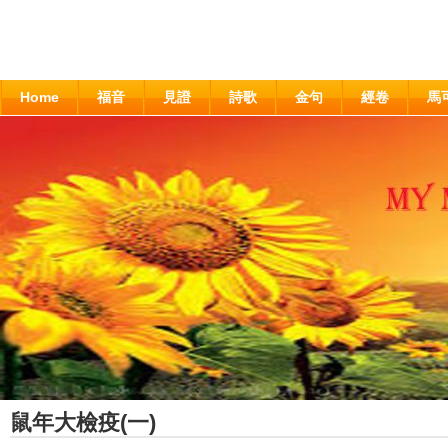
Home
福音
見證
詩歌
金句
經卷
馬
鼠年大檢疫(一)