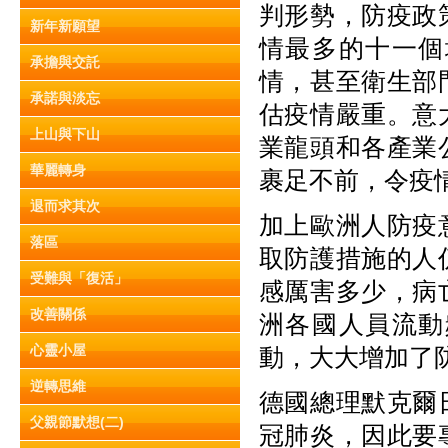
判形勢，防疫政
新年新願望
情最多的十一個
承擔與交託
情，甚至衛生部
承諾與淡忘
估疫情嚴重。意
上山與下山
業龍頭和各產業
華麗轉身
裹足不前，令疫
退而求其次
加上歐洲人防疫
落區
取防護措施的人
受難與「復活」
感厲害多少，病
改善關係
洲各國人員流動
心靈小屋
動，大大增加了
逆轉思維
德國總理默克爾
父親節默想(二)
冠肺炎，因此要