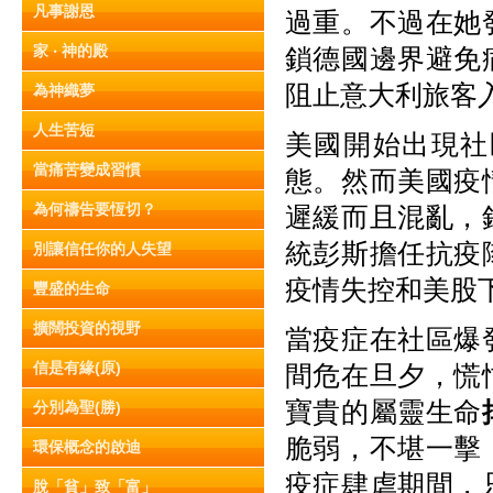
凡事謝恩
過重。不過在她
家 ‧ 神的殿
鎖德國邊界避免
阻止意大利旅客
為神織夢
人生苦短
美國開始出現社
當痛苦變成習慣
態。然而美國疫
為何禱告要恆切？
遲緩而且混亂，
統彭斯擔任抗疫
別讓信任你的人失望
疫情失控和美股
豐盛的生命
擴闊投資的視野
當疫症在社區爆
信是有緣(原)
間危在旦夕，慌
寶貴的屬靈生命
分別為聖(勝)
脆弱，不堪一擊
環保概念的啟迪
疫症肆虐期間，
脫「貧」致「富」