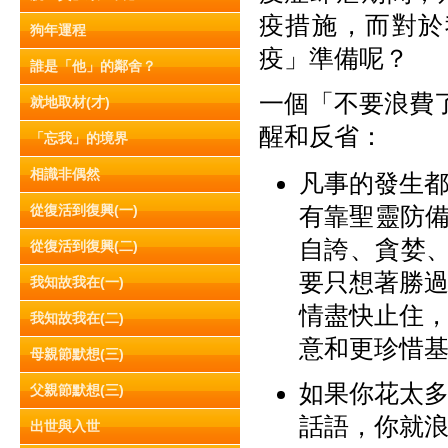
疫措施，而對於
狗年運程
疫」準備呢？
誰是「他」的鄰舍？
一個「不要浪費了
就地取材(才)
醒和反省：
「忘我」的境界
相識非偶然
凡事的發生
從復活到復興(一)
有靠聖靈防
自誇、貪婪、
從復活到復興(二)
要只想著勝
我知故我在(一)
情盡快止住
我知故我在(二)
意和更珍惜
母親節默想(三)
如果你花太
父親節默想(三)
話語，你就
出世與入世