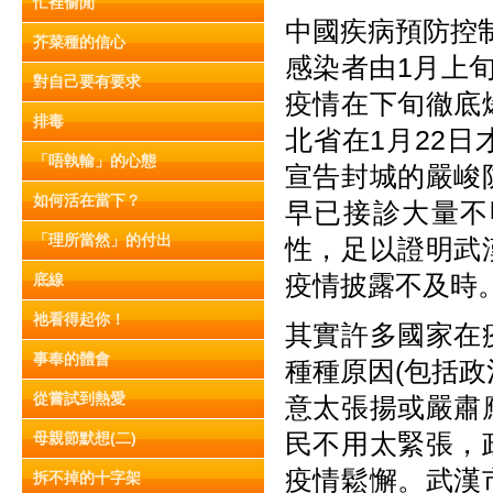
忙裡偷閒
中國疾病預防控
芥菜種的信心
感染者由1月上
對自己要有要求
疫情在下旬徹底
排毒
北省在1月22
「唔執輸」的心態
宣告封城的嚴峻
如何活在當下？
早已接診大量不
「理所當然」的付出
性，足以證明武
疫情披露不及時
底線
祂看得起你！
其實許多國家在
事奉的體會
種種原因(包括
從嘗試到熱愛
意太張揚或嚴肅
民不用太緊張，
母親節默想(二)
疫情鬆懈。武漢
拆不掉的十字架