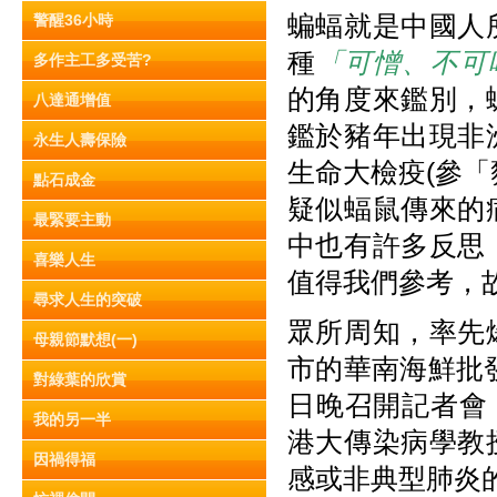
蝙蝠就是中國人
警醒36小時
種
「可憎、不可
多作主工多受苦?
的角度來鑑別，
八達通增值
鑑於豬年出現非
永生人壽保險
生命大檢疫(參
點石成金
疑似蝠鼠傳來的
最緊要主動
中也有許多反思
喜樂人生
值得我們參考，
尋求人生的突破
眾所周知，率先
母親節默想(一)
市的華南海鮮批
對綠葉的欣賞
日晚召開記者會
我的另一半
港大傳染病學教
因禍得福
感或非典型肺炎