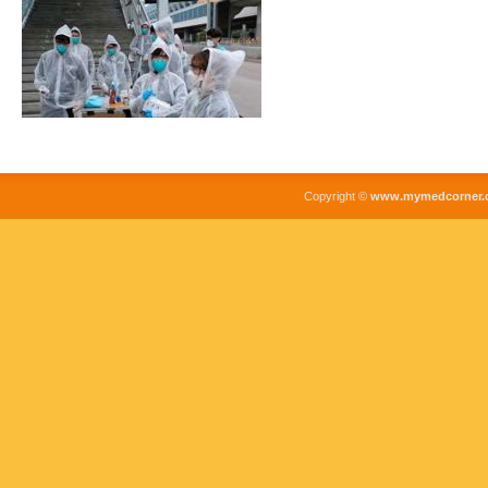
Copyright ©
www.mymedcorner