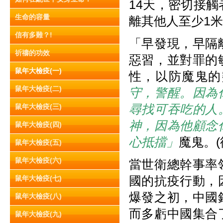
14天，密切接
生命的容量
離其他人至少1
信有多難？!
「早發現，早隔
祈禱的功效
惡習，並對罪的
鼠年大檢疫(一)
性，以防魔鬼的
鼠年大檢疫(二)
守，警醒。因為
尋找可吞吃的人
鼠年大檢疫(三)
神，因為他顧念
鼠年大檢疫(四)
心抵擋」
魔鬼。(彼
鼠年大檢疫(五)
鼠年大檢疫(六)
當世衛總幹事率
國的抗疫行動，
鼠年大檢疫(七)
爆發之初，中國
鼠年大檢疫(八)
而多虧中國集合
鼠年大檢疫(九)