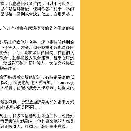
儀式，我也會回來幫忙的，可以不可以？」
我是不是信耶穌後，便與你各不相干，不能
一星期後，回到教會決志信主，自那天起，
前，他才有機會在床邊捉著伯父的手為他禱
姐姐馬上呼喚他的名字，讓他霎時間感到窩
一下子湧現，才發現原來我童年時也曾經開
孩子』，而且還在等我們回去。在他們眼
洲教會，並積極投入教會服事。後來在坪洲
一變成為耶穌基督的僕人、大使命的接班
袍報佳音！
總會即時想辦法幫他解決，有時還要為他低
公、師婆也對他疼愛有加。Thomas說
又太昂貴，他能不費分文學粵劇，是很大的
的緊張氣氛。盼望透過謙卑柔和的處事方式
徒搞戲班的與別不同。」
好粵曲，和多做福音粵曲佈道工作，包括到
福音元素便能感動人，但其實來聽的人都是
能真正吸引人、打動人、細味曲中意義。」