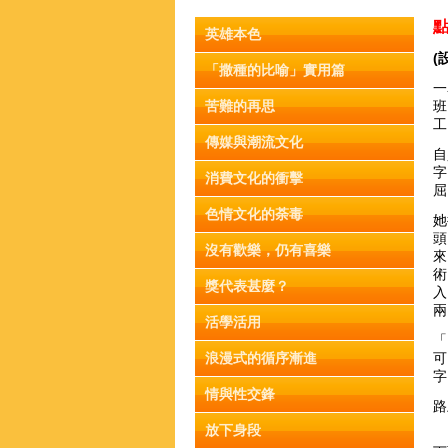
英雄本色
(
「撒種的比喻」實用篇
一
苦難的再思
班
工
傳媒與潮流文化
自
字
消費文化的衝擊
屈
色情文化的荼毒
她
頭
沒有歡樂，仍有喜樂
來
術
獎代表甚麼？
入
兩
活學活用
「
浪漫式的循序漸進
可
字
情與性交鋒
路
放下身段