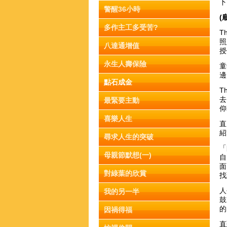
下
警醒36小時
(
多作主工多受苦?
T
照
八達通增值
授
永生人壽保險
童
邊
點石成金
T
去
最緊要主動
仰
喜樂人生
直
紹
尋求人生的突破
「
母親節默想(一)
自
面
對綠葉的欣賞
找
人
我的另一半
鼓
的
因禍得福
直