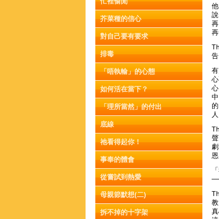
忙裡偷閒
他
說
芥菜種的信心
再
再
對自己要有要求
T
排毒
告
有
「唔執輸」的心態
心
心
如何活在當下？
中
的
「理所當然」的付出
人
底線
T
聲
祂看得起你！
劇
恩
事奉的體會
「
從嘗試到熱愛
─
T
母親節默想(二)
教
真
拆不掉的十字架