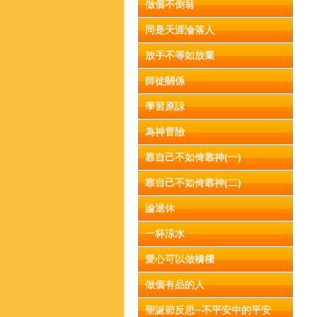
做個不倒翁
同是天涯淪落人
放手不等如放棄
師徒關係
學習原諒
為神冒險
靠自己不如倚靠神(一)
靠自己不如倚靠神(二)
論退休
一杯涼水
愛心可以做橋樑
做個有品的人
聖誕節反思─不平安中的平安