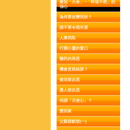
樂知「天命」─「即或不然」的
信心
為何要改變現狀？
請不要令我失望
人棄我取
打開心靈的窗口
難民的再思
機會是留給誰？
復活節反思
愚人節反思
何謂「天使心」？
愛回家
父親節默想(一)