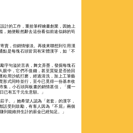
內設計的工作，重拾筆桿繪畫創業，因她上
鑑，她便毅然辭去這份看似前途似錦的筍
曆寄賣，但銷情慘淡。再後來聯想到引用漢
通點是每塊石頭皆寫有宋體漢字，如「不
勉勵字句溢於言表，舞文弄墨，發掘每塊石
人眼中，它們不值錢，甚至質疑是否拾回
逐粒用沙紙打磨，經過清洗，加上工筆藝
賣形式同時並行，至今已覓得一份基本收
擺市集，小石頭與板畫的銷情甚佳，「擺一
日已有五千元生意額。」
、莊子。」她希望人認為「老套」的漢字，
都話受到鼓勵，有客人因為『不屈』兩個
賺到能維持生計的薪金已經知足。」