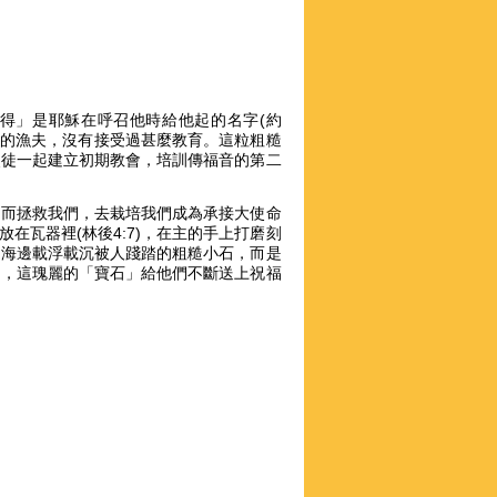
得」是耶穌在呼召他時給他起的名字(約
的漁夫，
沒有接受過甚麼教育。這粒粗糙
使徒一起建立初期教會，培訓傳福音的第二
」而拯救我們，去栽培我們成為承接大使命
在瓦器裡(林後4:7)，在主的手上打磨刻
是海邊載浮載沉被人踐踏的粗糙小石，而是
中，這瑰麗的「寶石」給他們不斷送上祝福