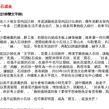
點石成金
設計師變文字師)
名八十後女室內設計師，本是讀藝術及室內設計出身的，幾年前辭去室
一年多，已覺刻板生活不適合自己，加上很多同事抱怨入錯行，前車可
。
少愛繪畫的她，辭工後，初期在白紙或木板上練筆繪畫，後來畫一些日
藝術，融入石頭創作，便開始動筆在小石頭上工筆山水，勾勒繁花，共
」、「緣」、「知足」等老生常談的字，再配以靜謐的圖畫，融字入景。
從設計師化身「文字師」，並愛上石頭創作，將漢字藝術融入石頭，讓
的「意義」，可謂點石成金。她堅持尋常石頭，皆是「寶石」，「好多
。」但毫不起眼的石頭，在她手中也可以變靚。她在花墟買入石頭後，
，把「肉酸」的石頭一變而為一件小小的藝術品，再用市集、網店、寄
。據她說，石頭創作，甚有銷路，2013年10月更首次在將軍澳一商場
日有近萬元生意；外國客人會大手買入，早前在尖沙嘴文化中心擺檔，半
以前不多讀書的我，如今會每日練兩小時毛筆字，讀中國經典，如老子
以舊酒新瓶，經過現代藝術包裝，增加感染力，鼓勵他人。「好多客人
，終於考上督察。」「藝術搵唔搵到食？要視乎想食飽魚定食雲吞麵，我
上毫不起眼的小石頭，也可燦若明霞，成為「寶玉」，綻放光芒！