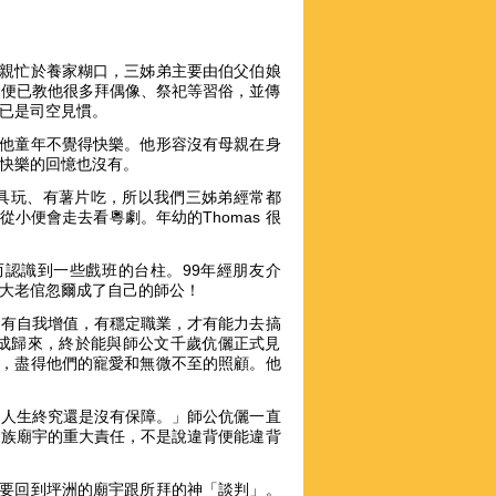
父親忙於養家糊口，三姊弟主要由伯父伯娘
伯父便已教他很多拜偶像、祭祀等習俗，並傳
已是司空見慣。
而他童年不覺得快樂。他形容沒有母親在身
快樂的回憶也沒有。
玩具玩、有薯片吃，所以我們三姊弟經常都
小便會走去看粵劇。年幼的Thomas 很
而認識到一些戲班的台柱。99年經朋友介
大老倌忽爾成了自己的師公！
只有自我增值，有穩定職業，才有能力去搞
成歸來，終於能與師公文千歲伉儷正式見
宜，盡得他們的寵愛和無微不至的照顧。他
，人生終究還是沒有保障。」師公伉儷一直
家族廟宇的重大責任，不是說違背便能違背
s要回到坪洲的廟宇跟所拜的神「談判」。