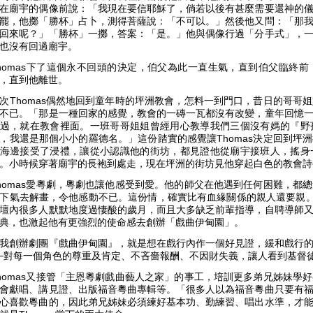
在廟宇的偶像前說：「我現在要信耶穌了，倘若以後有甚麼需要還神的
罷，他擲「勝杯」占卜，測得菩薩說：「不可以。」然後他又問：「那
回來呢？」「勝杯」一擲，答案：「是。」他與偶像行過「分手式」，
也沒有回過廟宇。
homas下了這個永不回頭的決定，伯父為此一直生氣，直到伯父臨終
，直到他離世。
次Thomas偶然地回到童年時的坪洲教會，怎料一到門口，昔日的哥哥
不已。「那是一種回家的感覺，教會的一磚一瓦都沒有改變，童年回憶
過，就在教會裡面。一班哥哥姐姐曾經用心教導我們三個沒有媽的『野
，我還是那個小小的羅德名。」這份踏實的感覺讓Thomas決定回到坪
海邊接受了浸禮，讓從小認識他的街坊，都見證他從廟宇接班人，搖身
。小時候穿著廟宇的長袍到處走，現在坪洲的街坊見他穿起白色的教會詩
homas愛粵劇，粵劇也讓他感受到愛。他的師父在他遇到任何困難，都
下氣去解畫，令他感動不已。這份情，確實比有血緣關係的親人還要親。師
壇內很多人默默地度過悽酸的歲月，而且大多缺乏前輩指導，自聘導師
典，也激起他有更強烈的使命感去創辦「戲曲伊甸園」。
我創辦劇團『戲曲伊甸園』，就是想在戲行內作一個好見證，緩和戲行
─對每一個角色的尊重及肯定、不吝嗇報酬、不因財失義，讓人看到基督
homas又接管「主恩粵劇戲曲藝人之家」的事工，培訓更多弟兄姊妹學
會獻唱、講見證、出版福音粵曲專輯等。「很多人以為福音粵曲只要有
心喜歡粵曲的，因此弟兄姊妹必須練好基本功、勤練習、唱出水準，才