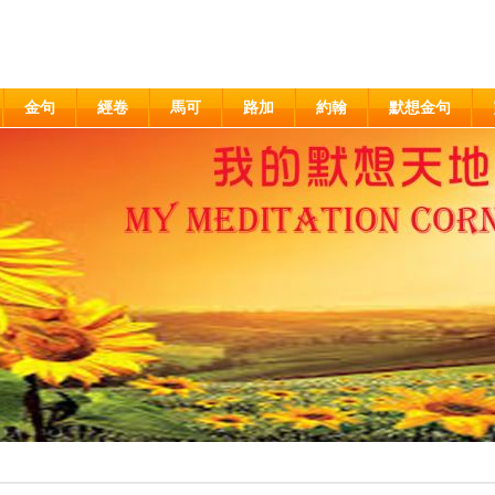
金句
經卷
馬可
路加
約翰
默想金句