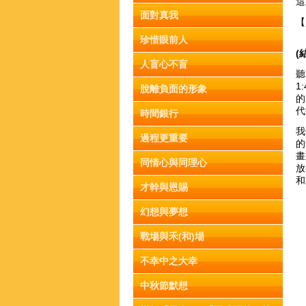
這
面對真我
【
珍惜眼前人
(
人盲心不盲
聽
1
脫離負面的形象
的
代
時間銀行
我
過程更重要
的
畫
同情心與同理心
放
和
才幹與恩賜
幻想與夢想
戰場與禾(和)場
不幸中之大幸
中秋節默想