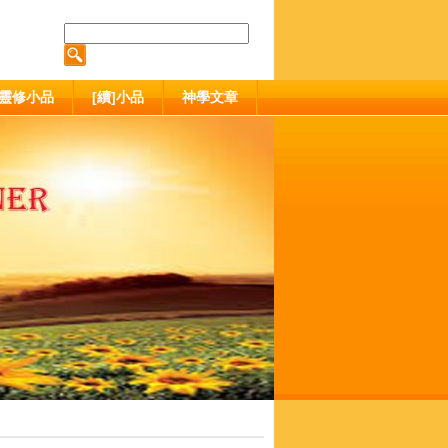
靈修小品
[續]小品
神學文章