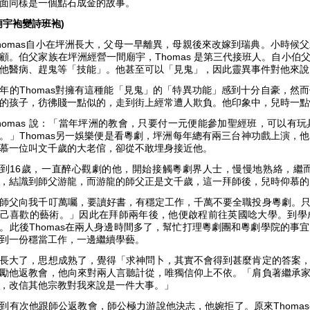
面同樣是一個點石成金的故事。
廟宇袍變詩班袍)
homas自小在坪洲長大，父母一早離異，母親後來改嫁到瑞典。小時候
顧。伯父家族在坪洲經營一間廟宇，Thomas 是第三代接班人。自小
他醫病、趕鬼等「技能」。他甚至可以「見鬼」，因此靈異事件對他來說
年的Thomas對擁有這種能「見鬼」的「特異功能」感到十分自豪，然
的孩子，彷彿賤一點似的，走到街上經常遭人欺負。他印象中，兒時一點
homas 說：「當年坪洲的教會，只要付一元便能參加聖經班，可以有
。」Thomas另一娛樂便是看粵劇，坪洲每年總有兩三台神功戲上演，他從
慕一位叫文千歲的大老倌，卻從不敢埋身接近他。
到16歲，一直醉心觀劇的他，開始接觸粵劇界人士，慢慢地熟絡，繼
，結識到師父游龍，而游龍的師父正是文千歲，這一拜師後，兒時仰慕的
師父向我千叮萬囑，要讀好書，有穩定工作，千萬不要全職投身粵劇。
己喜歡的藝術。」因此在拜師兩年後，他便啟程前往英國唸大學。到學
。此後Thomas在兩人身邊時間多了，幫忙打理粵劇團和粵劇學院的事
到一份穩當工作，一邊繼續學藝。
長大了，思想成熟了，覺得「求神問卜，其實不會得到甚麼肯定的答案
勵他返教會，他向來對兩人言聽計從，唯獨信仰上不依。「肩負著繼承
，改信其他宗教對我來說是一件大事。」
到有次他跟師公返教會，師公極力游說他決志，他婉拒了。原來Thoma