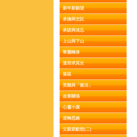
新年新願望
承擔與交託
承諾與淡忘
上山與下山
華麗轉身
退而求其次
落區
受難與「復活」
改善關係
心靈小屋
逆轉思維
父親節默想(二)