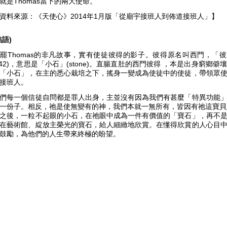
就是Thomas當下的兩大使命。
資料來源：《天使心》2014年1月版「從廟宇接班人到佈道接班人」】
結語)
罷Thomas的非凡故事，實有使徒彼得的影子。
彼得原名叫西門，「彼
:42)，意思是「小石」(stone)。
直腸直肚的西門彼得 ，本是
出身窮鄉僻壤
「小石」，在主的悉心栽培之下，搖身一變成為使徒中的使徒，帶領眾
接班人。
們每一個信徒自問都是罪人出身，主並沒有因為我們有甚麼「特異功能
一份子。相反，祂是使無變有的神，我們本就一無所有，皆因有祂這寶貝放
之後，一粒不起眼的小石，在祂眼中成為一件有價值的「寶石」，再不
在藝術館、綻放主榮光的寶石，給人細緻地欣賞。在懂得欣賞的人心目
鼓勵，為他們的人生帶來終極的盼望。