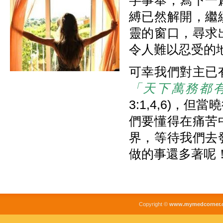
字事奉，寫下一
縛已然解開，繼
靈的窗口，尋求
令人難以忍受的
可幸我們對主已
「天下萬務都
3:1,4,6)
們要懂得在痛苦
界，等待我們去
做的事還多著呢
Copyright ©
www.mymedcorner