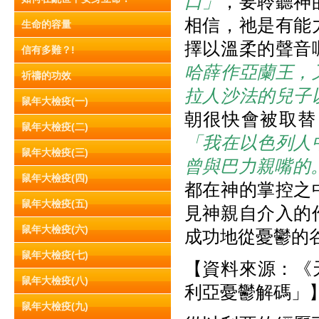
口」
，要聆聽神
相信，祂是有能
生命的容量
擇以溫柔的聲音
信有多難？!
哈薛作亞蘭王，
祈禱的功效
拉人沙法的兒子
鼠年大檢疫(一)
朝很快會被取替
鼠年大檢疫(二)
「我在以色列人
鼠年大檢疫(三)
曾與巴力親嘴的
鼠年大檢疫(四)
都在神的掌控之
鼠年大檢疫(五)
見神親自介入的
鼠年大檢疫(六)
成功地從憂鬱的
鼠年大檢疫(七)
【資料來源：《天
鼠年大檢疫(八)
利亞憂鬱解碼」
鼠年大檢疫(九)