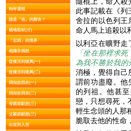
隨棍上，命人殺
狗年運程
此事記載在《列
舍拉的以色列王
誰是「他」的鄰舍？
命人馬上追殺以
就地取材(才)
「忘我」的境界
以利亞在曠野走
相識非偶然
「坐在那裡求死
為我不勝於我的
從復活到復興(一)
消極，覺得自己
從復活到復興(二)
謂前功盡廢。他
我知故我在(一)
的列祖。他甚至
我知故我在(二)
戀，只想尋死，
母親節默想(三)
輕生念頭的人那
父親節默想(三)
脆取去他的性命
出世與入世