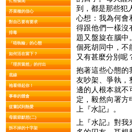
忙裡偷閒
到，都是那些犯
芥菜種的信心
心想：我為何會
對自己要有要求
得跟他們一樣沒
排毒
題又盤旋在腦中
「唔執輸」的心態
個死胡同中，不
如何活在當下？
又有甚麼分別呢
「理所當然」的付出
抱著這些心態的
底線
友吵架、爭執，
祂看得起你！
邊的人根本就不
事奉的體會
定，毅然向署方
從嘗試到熱愛
上『水記』。
母親節默想(二)
上『水記』對我
拆不掉的十字架