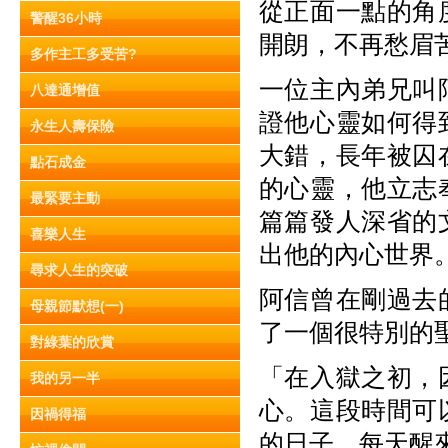
從正面一點的角
警醒36小時
開朗，不再愁眉
多作主工多受苦?
一位主內弟兄叫
八達通增值
證他心靈如何得
永生人壽保險
大錯，長年被囚
點石成金
的心靈，他立志
最緊要主動
篇篇發人深省的
喜樂人生
出他的內心世界
尋求人生的突破
阿信曾在剛過去
母親節默想(一)
了一個很特別的
對綠葉的欣賞
「在入獄之初，
我的另一半
心。這段時間可
因禍得福
的日子。每天醒