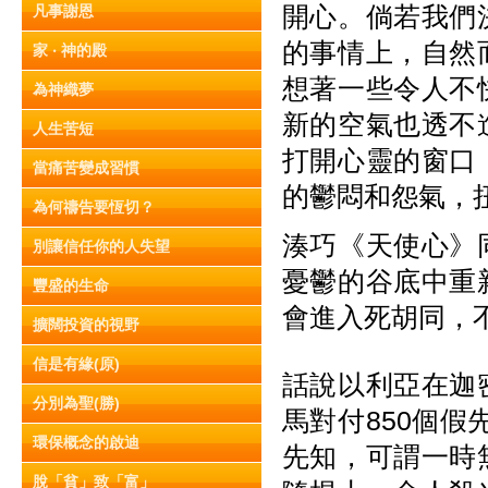
開心。倘若我們
凡事謝恩
的事情上，自然
家 ‧ 神的殿
想著一些令人不
為神織夢
新的空氣也透不
人生苦短
打開心靈的窗口
當痛苦變成習慣
的鬱悶和怨氣，
為何禱告要恆切？
湊巧《天使心》
別讓信任你的人失望
憂鬱的谷底中重
豐盛的生命
會進入死胡同，
擴闊投資的視野
信是有緣(原)
話說以利亞在迦
分別為聖(勝)
馬對付850個假
環保概念的啟迪
先知，可謂一時
脫「貧」致「富」