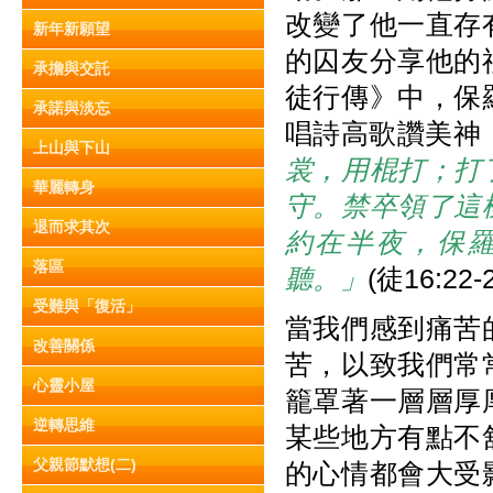
改變了他一直存
新年新願望
的囚友分享他的
承擔與交託
徒行傳》中，保
承諾與淡忘
唱詩高歌讚美神
上山與下山
裳，用棍打；打
華麗轉身
守。禁卒領了這
退而求其次
約在半夜，保
落區
聽。」
(徒16:22-
受難與「復活」
當我們感到痛苦
改善關係
苦，以致我們常
心靈小屋
籠罩著一層層厚
逆轉思維
某些地方有點不
父親節默想(二)
的心情都會大受