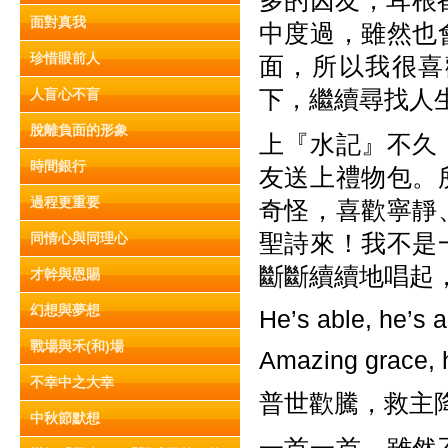
多的囚友，耳根
面對真我
中度過，雖然也
珍惜眼前人
面，所以我很喜
下，繼續尋找人
人盲心不盲
脫離負面的形象
上『水記』不久
時間銀行
友送上禮物包。
過程更重要
奇怪，喜歡寧靜
聖詩來！我不是
同情心與同理心
斷斷續續地唱起
才幹與恩賜
幻想與夢想
He’s able, he’s 
戰場與禾(和)場
Amazing grace,
不幸中之大幸
普世歡騰，救主
中秋節默想