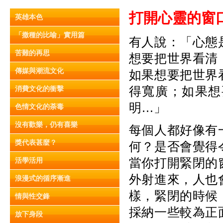
打開心靈的窗
英雄本色
「撒種的比喻」實用篇
有人說：「心態
苦難的再思
想要把世界看清
傳媒與潮流文化
如果想要把世界
得寬廣；如果想
消費文化的衝擊
明…」
色情文化的荼毒
沒有歡樂，仍有喜樂
每個人都好像有
獎代表甚麼？
何？是否會覺得
當你打開緊閉的
活學活用
外射進來，人也
浪漫式的循序漸進
樣，緊閉的時候
情與性交鋒
採納一些較為正
放下身段