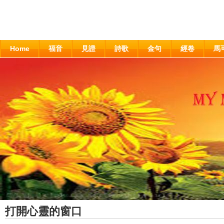
Home
福音
見證
詩歌
金句
經卷
馬
打開心靈的窗口