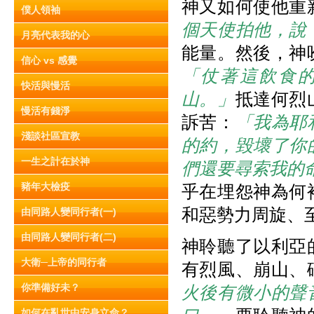
神又如何使他重
僕人領袖
個天使拍他，說
月亮代表我的心
能量。然後，神
信心 vs 感覺
「仗著這飲食
快活與慢活
山。」
抵達何烈
慢活有錢淨
訴苦：
「我為耶
淺談社區宣教
的約，毀壞了你
一生之計在於神
們還要尋索我的
豬年大檢疫
乎在埋怨神為何
和惡勢力周旋、
由同路人變同行者(一)
由同路人變同行者(二)
神聆聽了以利亞
大衛─上帝的同行者
有烈風、崩山、
你準備好未？
火後有微小的聲
如何在亂世中安身立命？