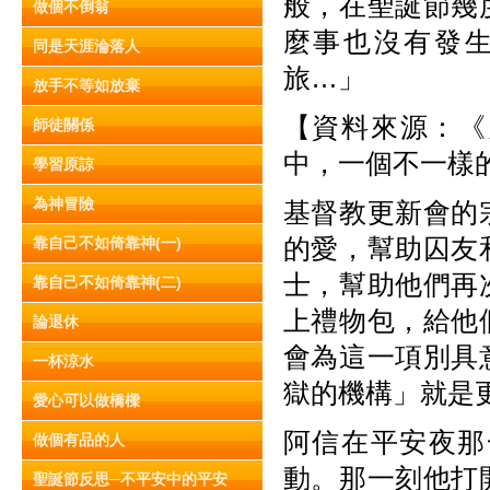
般，在聖誕節幾
做個不倒翁
麼事也沒有發
同是天涯淪落人
旅…」
放手不等如放棄
【資料來源：《天
師徒關係
中，一個不一樣
學習原諒
為神冒險
基督教更新會的
的愛，幫助囚友
靠自己不如倚靠神(一)
士，幫助他們再
靠自己不如倚靠神(二)
上禮物包，給他
論退休
會為這一項別具
一杯涼水
獄的機構」就是
愛心可以做橋樑
阿信在平安夜那
做個有品的人
動。那一刻他打
聖誕節反思─不平安中的平安