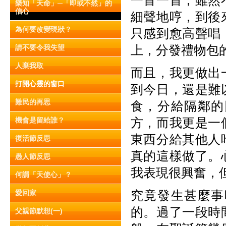
一首一首，雖然
樂知「天命」─「即或不然」的
信心
細聲地哼，到後
為何要改變現狀？
只感到愈高聲唱
上，分發禮物包
請不要令我失望
人棄我取
而且，我更做出
打開心靈的窗口
到今日，還是難
難民的再思
食，分給隔鄰的
方，而我更是一
機會是留給誰？
東西分給其他人
復活節反思
真的這樣做了。
愚人節反思
我表現很興奮，
何謂「天使心」？
究竟發生甚麼事
愛回家
的。過了一段時
父親節默想(一)