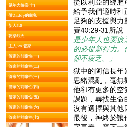
從以利亞的經歷
鼠年大檢疫(十)
給予我們適時和
做Daddy的寵兒
足夠的支援與力
新人2.0
賽40:29-31所說
乾柴烈火
是少年人也要疲
主人 vs 管家
的必從新得力。
管家的前瞻性(一)
卻不疲乏。」
管家的前瞻性(二)
獄中的阿信長年
管家的前瞻性(三)
思緒混亂，毫無
管家的前瞻性(四)
他卻有更多的空
管家的前瞻性(五)
課題，尋找生命
沒有選擇與其他
管家的前瞻性(六)
最後，神終於讓
管家的前瞻性(七)